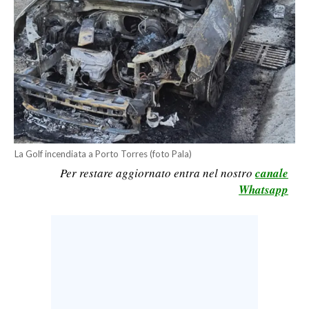
LAVORO
BANDI
SPORT IN SARDEGNA
SPORT
RISULTATI E CLASSIFICHE
CALCIO
La Golf incendiata a Porto Torres (foto Pala)
CALCIO REGIONALE
Per restare aggiornato entra nel nostro
canale
Whatsapp
BASKET
VOLLEY
MOTORI
TENNIS
ALTRI SPORT
CULTURA