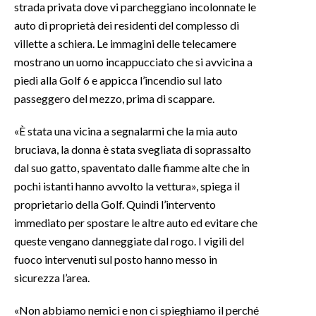
strada privata dove vi parcheggiano incolonnate le
auto di proprietà dei residenti del complesso di
INFO AZIENDE
villette a schiera. Le immagini delle telecamere
ABBONATI
mostrano un uomo incappucciato che si avvicina a
ANNUNCI
piedi alla Golf 6 e appicca l’incendio sul lato
NECROLOGI
passeggero del mezzo, prima di scappare.
PUBBLICITÀ
«È stata una vicina a segnalarmi che la mia auto
SPIAGGE
bruciava, la donna è stata svegliata di soprassalto
STORE
dal suo gatto, spaventato dalle fiamme alte che in
pochi istanti hanno avvolto la vettura», spiega il
proprietario della Golf. Quindi l’intervento
immediato per spostare le altre auto ed evitare che
queste vengano danneggiate dal rogo. I vigili del
fuoco intervenuti sul posto hanno messo in
sicurezza l’area.
«Non abbiamo nemici e non ci spieghiamo il perché