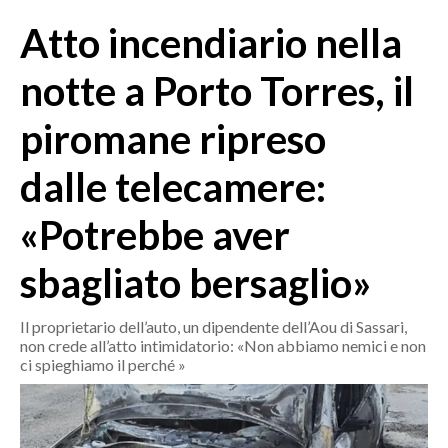
MEDIO CAMPIDANO
Atto incendiario nella
ORISTANO E PROVINCIA
SASSARI E PROVINCIA
notte a Porto Torres, il
GALLURA
piromane ripreso
NUORO E PROVINCIA
OGLIASTRA
dalle telecamere:
AGENDA
«Potrebbe aver
CRONACA
sbagliato bersaglio»
ITALIA
MONDO
Il proprietario dell’auto, un dipendente dell’Aou di Sassari,
non crede all’atto intimidatorio: «Non abbiamo nemici e non
POLITICA
ci spieghiamo il perché »
ECONOMIA
SERVIZI ALLE IMPRESE