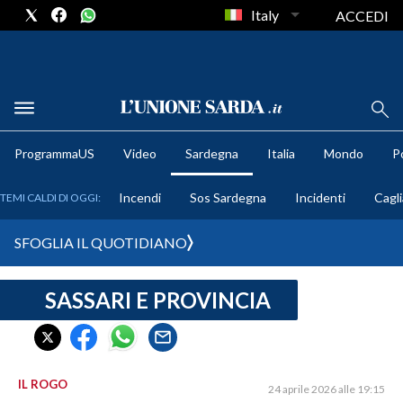
Italy
ACCEDI
METEO
ProgrammaUS
Video
Sardegna
Italia
Mondo
Po
COMUNI AL VOTO
Incendi
Sos Sardegna
Incidenti
Cagli
TEMI CALDI DI OGGI:
VIDEO
SFOGLIA IL QUOTIDIANO
FOTO
SASSARI E PROVINCIA
CRONACA SARDEGNA
CAGLIARI
PROVINCIA DI CAGLIARI
SULCIS IGLESIENTE
IL ROGO
24 aprile 2026 alle 19:15