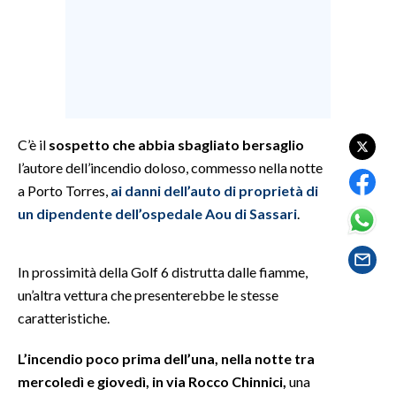
SPETTACOLI
GOSSIP
SALUTE
C’è il
sospetto che abbia sbagliato bersaglio
SARDEGNA TURISMO
l’autore dell’incendio doloso, commesso nella notte
a Porto Torres,
ai danni dell’auto di proprietà di
SARDI NEL MONDO
un dipendente dell’ospedale Aou di Sassari
.
NOTIZIE
EVENTI
In prossimità della Golf 6 distrutta dalle fiamme,
un’altra vettura che presenterebbe le stesse
#CARAUNIONE
caratteristiche.
3 MINUTI CON
L’incendio poco prima dell’una, nella notte tra
mercoledì e giovedì, in via Rocco Chinnici,
una
INSULARITÀ