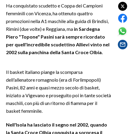
Ha conquistato scudetto e Coppa dei Campioni
femminili con Vicenza, ha ottenuto quattro
SPETTACOLI
promozioni nella A1 maschile alla guida di Brindisi,
GOSSIP
Rimini (due volte) e Reggiana, ma
in Sardegna
Piero "Topone" Pasini sarà sempre ricordato
SALUTE
per quell'incredibile scudettino Allievi vinto nel
2002 sulla panchina della Santa Croce Olbia.
SARDEGNA TURISMO
SARDI NEL MONDO
Il basket italiano piange la scomparsa
dell'allenatore romagnolo (era di Forlimpopoli)
NOTIZIE
Pasini, 82 anni e quasi mezzo secolo di basket,
EVENTI
iniziato a Vigevano e proseguito poi in tante società
maschili, con più di un ritorno di fiamma per il
#CARAUNIONE
basket femminile.
3 MINUTI CON
Nell'Isola ha lasciato il segno nel 2002, quando
la Santa Croce Olbia conquista a sorpresa il
INSULARITÀ