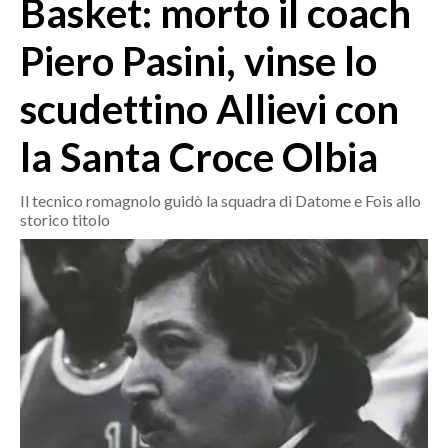
Basket: morto il coach
MEDIO CAMPIDANO
ORISTANO E PROVINCIA
Piero Pasini, vinse lo
SASSARI E PROVINCIA
scudettino Allievi con
GALLURA
NUORO E PROVINCIA
la Santa Croce Olbia
OGLIASTRA
AGENDA
Il tecnico romagnolo guidò la squadra di Datome e Fois allo
storico titolo
CRONACA
ITALIA
MONDO
POLITICA
ECONOMIA
SERVIZI ALLE IMPRESE