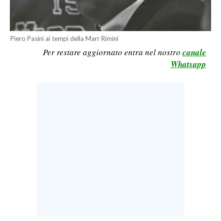
LAVORO
BANDI
Piero Pasini ai tempi della Marr Rimini
Per restare aggiornato entra nel nostro
canale
SPORT IN SARDEGNA
Whatsapp
SPORT
RISULTATI E CLASSIFICHE
CALCIO
CALCIO REGIONALE
BASKET
VOLLEY
MOTORI
TENNIS
ALTRI SPORT
CULTURA