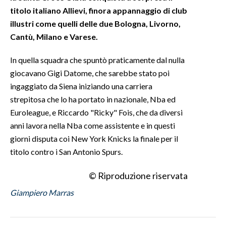
titolo italiano Allievi, finora appannaggio di club
INFO AZIENDE
illustri come quelli delle due Bologna, Livorno,
Cantù, Milano e Varese.
ABBONATI
ANNUNCI
In quella squadra che spuntò praticamente dal nulla
NECROLOGI
giocavano Gigi Datome, che sarebbe stato poi
PUBBLICITÀ
ingaggiato da Siena iniziando una carriera
strepitosa che lo ha portato in nazionale, Nba ed
SPIAGGE
Euroleague, e Riccardo "Ricky" Fois, che da diversi
STORE
anni lavora nella Nba come assistente e in questi
giorni disputa coi New York Knicks la finale per il
titolo contro i San Antonio Spurs.
© Riproduzione riservata
Giampiero Marras