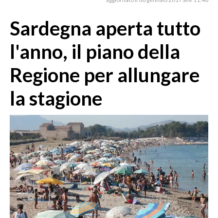
MEDIO CAMPIDANO
ORISTANO E PROVINCIA
Sardegna aperta tutto
SASSARI E PROVINCIA
l'anno, il piano della
GALLURA
NUORO E PROVINCIA
Regione per allungare
OGLIASTRA
la stagione
AGENDA
CRONACA
ITALIA
MONDO
POLITICA
ECONOMIA
SERVIZI ALLE IMPRESE