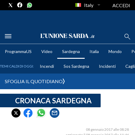
Italy
ACCEDI
METEO
ProgrammaUS
Video
Sardegna
Italia
Mondo
Po
COMUNI AL VOTO
Incendi
Sos Sardegna
Incidenti
Cagli
TEMI CALDI DI OGGI:
VIDEO
SFOGLIA IL QUOTIDIANO
FOTO
CRONACA SARDEGNA
CRONACA SARDEGNA
CAGLIARI
PROVINCIA DI CAGLIARI
SULCIS IGLESIENTE
08 gennaio 2017 alle 08:28
aggiornato il 08 gennaio 2017 alle 11:46