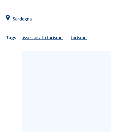
INFO AZIENDE
Sardegna
ABBONATI
ANNUNCI
Tags:
assessorato turismo
turismo
NECROLOGI
PUBBLICITÀ
SPIAGGE
STORE