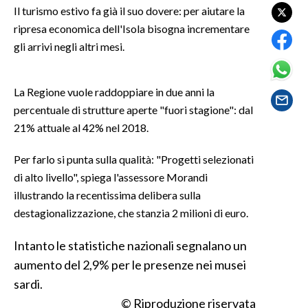
Il turismo estivo fa già il suo dovere: per aiutare la
ripresa economica dell'Isola bisogna incrementare
SPETTACOLI
gli arrivi negli altri mesi.
GOSSIP
La Regione vuole raddoppiare in due anni la
SALUTE
percentuale di strutture aperte "fuori stagione": dal
21% attuale al 42% nel 2018.
SARDEGNA TURISMO
Per farlo si punta sulla qualità: "Progetti selezionati
SARDI NEL MONDO
di alto livello", spiega l'assessore Morandi
NOTIZIE
illustrando la recentissima delibera sulla
EVENTI
destagionalizzazione, che stanzia 2 milioni di euro.
#CARAUNIONE
Intanto le statistiche nazionali segnalano un
aumento del 2,9% per le presenze nei musei
3 MINUTI CON
sardi.
© Riproduzione riservata
INSULARITÀ