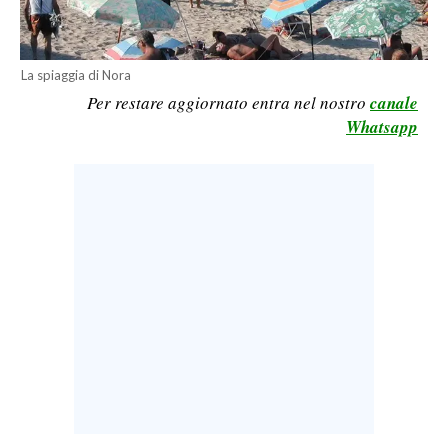
LAVORO
BANDI
La spiaggia di Nora
Per restare aggiornato entra nel nostro
canale
SPORT IN SARDEGNA
Whatsapp
SPORT
RISULTATI E CLASSIFICHE
CALCIO
CALCIO REGIONALE
BASKET
VOLLEY
MOTORI
TENNIS
ALTRI SPORT
CULTURA