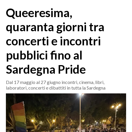
MEDIO CAMPIDANO
Queeresima,
ORISTANO E PROVINCIA
SASSARI E PROVINCIA
quaranta giorni tra
GALLURA
concerti e incontri
NUORO E PROVINCIA
OGLIASTRA
pubblici fino al
AGENDA
Sardegna Pride
CRONACA
ITALIA
Dal 17 maggio al 27 giugno incontri, cinema, libri,
laboratori, concerti e dibattiti in tutta la Sardegna
MONDO
POLITICA
ECONOMIA
SERVIZI ALLE IMPRESE