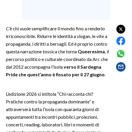
SPETTACOLI
GOSSIP
C’è chi vuole semplificare il mondo fino a renderlo
irriconoscibile. Ridurre le identità a slogan, le vite a
SALUTE
propaganda, i diritti a bersagli. Ed è proprio contro
questa narrazione tossica che torna
Queeresima
, il
SARDEGNA TURISMO
percorso politico e culturale coordinato da Arc che
dal 2012 accompagna l’isola
verso il Sardegna
SARDI NEL MONDO
Pride che quest’anno è fissato per il 27 giugno
.
NOTIZIE
EVENTI
L’edizione 2026 si intitola “Chi racconta chi?
Pratiche contro la propaganda dominante” e
#CARAUNIONE
attraverserà tutta l’isola con quaranta giorni di
3 MINUTI CON
appuntamenti tra incontri pubblici, proiezioni,
concerti, reading, laboratori, libri e momenti di
INSULARITÀ