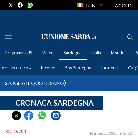
Italy
ACCEDI
METEO
ProgrammaUS
Video
Sardegna
Italia
Mondo
Po
COMUNI AL VOTO
Incendi
Sos Sardegna
Incidenti
Cagli
TEMI CALDI DI OGGI:
VIDEO
SFOGLIA IL QUOTIDIANO
FOTO
CRONACA SARDEGNA
CRONACA SARDEGNA
CAGLIARI
PROVINCIA DI CAGLIARI
SULCIS IGLESIENTE
GLI EVENTI
16 maggio 2026 alle 12:02