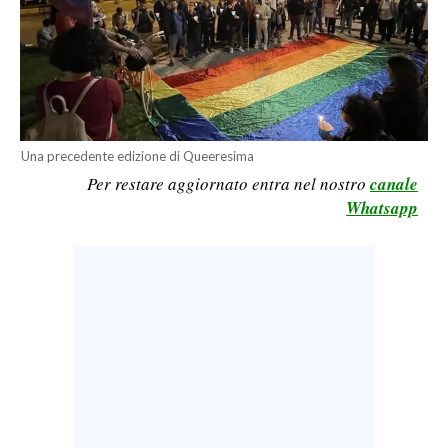
LAVORO
BANDI
SPORT IN SARDEGNA
SPORT
Una precedente edizione di Queeresima
Per restare aggiornato entra nel nostro
canale
RISULTATI E CLASSIFICHE
Whatsapp
CALCIO
CALCIO REGIONALE
BASKET
VOLLEY
MOTORI
TENNIS
ALTRI SPORT
CULTURA