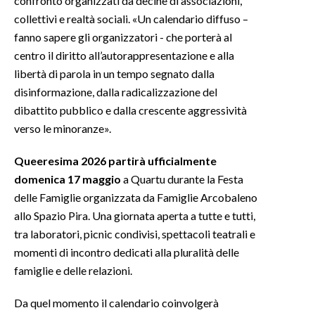
confronto organizzati da decine di associazioni,
collettivi e realtà sociali. «Un calendario diffuso –
INFO AZIENDE
fanno sapere gli organizzatori - che porterà al
ABBONATI
centro il diritto all’autorappresentazione e alla
libertà di parola in un tempo segnato dalla
ANNUNCI
disinformazione, dalla radicalizzazione del
NECROLOGI
dibattito pubblico e dalla crescente aggressività
PUBBLICITÀ
verso le minoranze».
SPIAGGE
STORE
Queeresima 2026 partirà ufficialmente
domenica 17 maggio
a Quartu durante la Festa
delle Famiglie organizzata da Famiglie Arcobaleno
allo Spazio Pira. Una giornata aperta a tutte e tutti,
tra laboratori, picnic condivisi, spettacoli teatrali e
momenti di incontro dedicati alla pluralità delle
famiglie e delle relazioni.
Da quel momento il calendario coinvolgerà