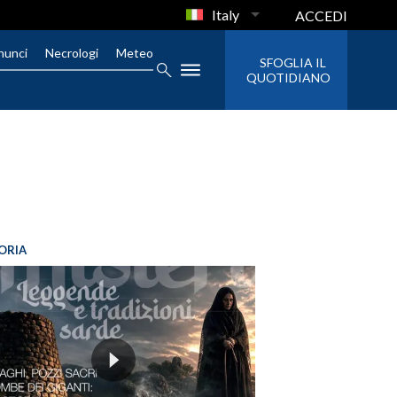
Italy
ACCEDI
nunci
Necrologi
Meteo
SFOGLIA IL
QUOTIDIANO
ORIA