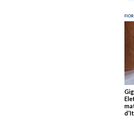
FIOR
Gig
Ele
mat
d’It