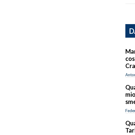
D
Mar
cos
Cra
Anton
Qua
mio
sme
Feder
Qua
Tar