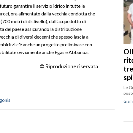
uturo garantire il servizio idrico in tutte le
rcei, ora alimentato dalla vecchia condotta che
 (700 metri di dislivello), dall'acquedotto di
lta del paese assicurando la distribuzione
ecchia di diversi decenni che spesso lascia a
imbiritzi c'è anche un progetto preliminare con
Olb
Mobilitate ovviamente anche Egas e Abbanoa.
ri
© Riproduzione riservata
tr
sp
Le Gu
posto
gonis
Giam