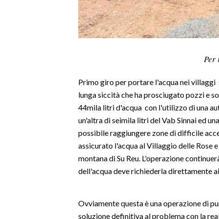
LAVORO
BANDI
SPORT IN SARDEGNA
Per 
SPORT
Primo giro per portare l'acqua nei villaggi
RISULTATI E CLASSIFICHE
lunga siccità che ha prosciugato pozzi e sor
CALCIO
44mila litri d'acqua con l'utilizzo di una a
un'altra di seimila litri del Vab Sinnai ed u
CALCIO REGIONALE
possibile raggiungere zone di difficile ac
BASKET
assicurato l'acqua al Villaggio delle Rose e 
VOLLEY
montana di Su Reu. L'operazione continuerà
MOTORI
dell'acqua deve richiederla direttamente ai
TENNIS
ALTRI SPORT
Ovviamente questa è una operazione di pu
soluzione definitiva al problema con la re
CULTURA