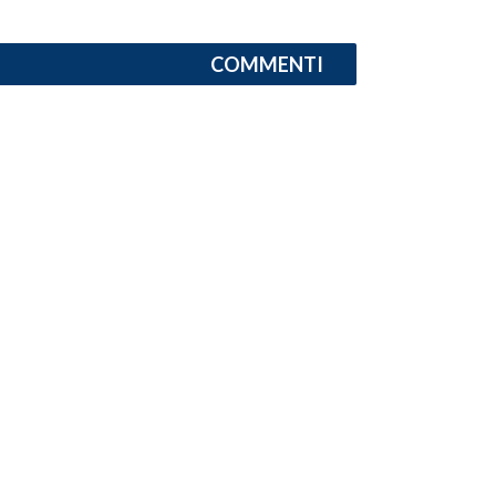
INFO AZIENDE
COMMENTI
ABBONATI
ANNUNCI
NECROLOGI
PUBBLICITÀ
SPIAGGE
STORE