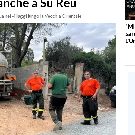
 anche a Su Reu
a nei villaggi lungo la Vecchia Orientale
“Mi
sar
L'U