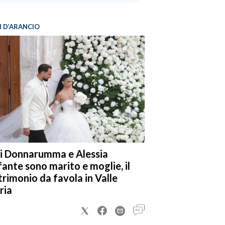
I D’ARANCIO
i Donnarumma e Alessia
fante sono marito e moglie, il
rimonio da favola in Valle
ria