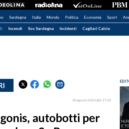
eo
Sardegna
Italia
Mondo
Politica
Economia
Sport
An
I:
Incendi
Sos Sardegna
Incidenti
Cagliari Calcio
EDIT
RI
18 agosto 2024 alle 17:02
gonis, autobotti per