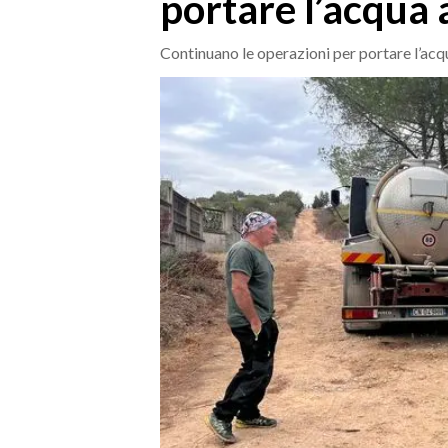
portare l’acqua
MEDIO CAMPIDANO
ORISTANO E PROVINCIA
Continuano le operazioni per portare l’acqu
SASSARI E PROVINCIA
GALLURA
NUORO E PROVINCIA
OGLIASTRA
AGENDA
CRONACA
ITALIA
MONDO
POLITICA
ECONOMIA
SERVIZI ALLE IMPRESE