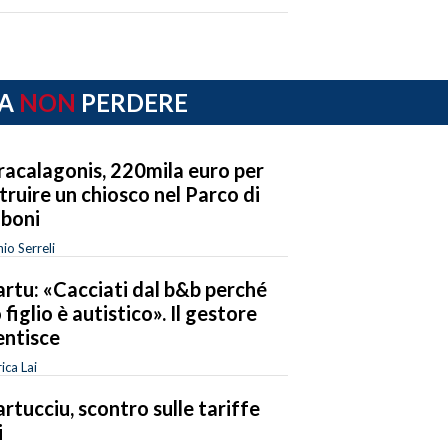
A
NON
PERDERE
acalagonis, 220mila euro per
truire un chiosco nel Parco di
boni
io Serreli
rtu: «Cacciati dal b&b perché
 figlio è autistico». Il gestore
ntisce
ica Lai
rtucciu, scontro sulle tariffe
i