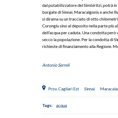
dal potabilizzatore del Simbiritzi, potrà in f
SPETTACOLI
borgate di Sinnai, Maracalgonis e anche Bu
si dirama su un tracciato di otto chilometri
GOSSIP
Corongiu sino al deposito nella parte più a
dell'acqua per caduta. Una condotta però v
SALUTE
secco la popolazione. Per la condotta di S
richieste di finanziamento alla Regione. 
SARDEGNA TURISMO
SARDI NEL MONDO
Antonio Serreli
NOTIZIE
EVENTI
Prov. Cagliari Est
Sinnai
Maracala
#CARAUNIONE
3 MINUTI CON
Tags:
acqua
INSULARITÀ