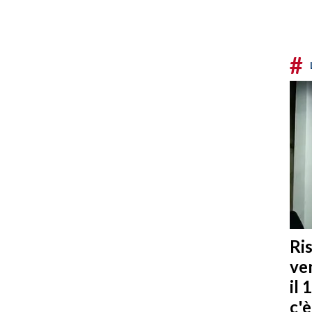
#
Ris
ven
il 
c'