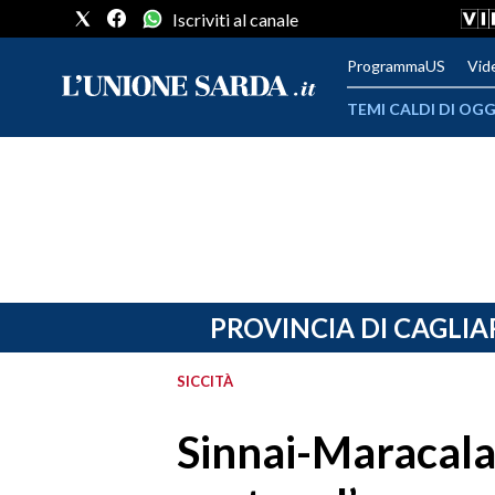
Iscriviti al canale
ProgrammaUS
Vid
TEMI CALDI DI OGG
METEO
COMUNI AL VOTO
VIDEO
FOTO
PROVINCIA DI CAGLIA
CRONACA SARDEGNA
SICCITÀ
CAGLIARI
Sinnai-Maracala
PROVINCIA DI CAGLIARI
SULCIS IGLESIENTE