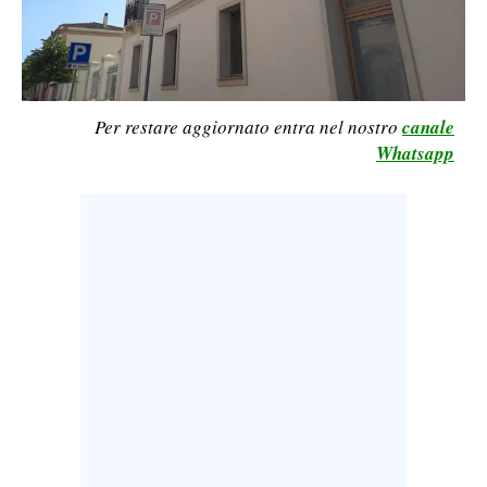
LAVORO
BANDI
SPORT IN SARDEGNA
Per restare aggiornato entra nel nostro
canale
Whatsapp
SPORT
RISULTATI E CLASSIFICHE
CALCIO
CALCIO REGIONALE
BASKET
VOLLEY
MOTORI
TENNIS
ALTRI SPORT
CULTURA