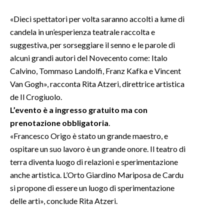
«Dieci spettatori per volta saranno accolti a lume di
INFO AZIENDE
candela in un’esperienza teatrale raccolta e
ABBONATI
suggestiva, per sorseggiare il senno e le parole di
ANNUNCI
alcuni grandi autori del Novecento come: Italo
NECROLOGI
Calvino, Tommaso Landolfi, Franz Kafka e Vincent
PUBBLICITÀ
Van Gogh», racconta Rita Atzeri, direttrice artistica
de Il Crogiuolo.
SPIAGGE
L’evento è a ingresso gratuito ma con
STORE
prenotazione obbligatoria
.
«Francesco Origo è stato un grande maestro, e
ospitare un suo lavoro è un grande onore. Il teatro di
terra diventa luogo di relazioni e sperimentazione
anche artistica. L’Orto Giardino Mariposa de Cardu
si propone di essere un luogo di sperimentazione
delle arti», conclude Rita Atzeri.