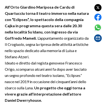
All’Orto Giardino Mariposa de Cardu di
SPETTACOLI
Quartucciu torna il teatro immerso nella natura
con “Eclipses”, lo spettacolo della compagnia
GOSSIP
Cajka in programma questa sera dalle 20.30
nella località Su Idanu, con ingresso da via
SALUTE
Goffredo Mameli.
L’appuntamento organizzato da
Il Crogiuolo, segna la ripresa delle attività artistiche
SARDEGNA TURISMO
nello spazio dedicato alla memoria di Luisa e
SARDI NEL MONDO
Stefano Atzeri.
Ideato e diretto dal regista genovese Francesco
NOTIZIE
Origo, scomparso alcuni anni fa dopo aver lasciato
EVENTI
un segno profondo nel teatro isolano, “Eclipses”
nasce nel 2019 in occasione dei cinquant’anni dello
#CARAUNIONE
sbarco sulla Luna.
Un progetto che oggi torna a
vivere grazie all’interpretazione dell’attore
3 MINUTI CON
Daniel Dwerryhouse.
INSULARITÀ