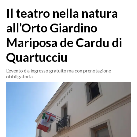
MEDIO CAMPIDANO
Il teatro nella natura
ORISTANO E PROVINCIA
SASSARI E PROVINCIA
all’Orto Giardino
GALLURA
Mariposa de Cardu di
NUORO E PROVINCIA
OGLIASTRA
Quartucciu
AGENDA
L’evento è a ingresso gratuito ma con prenotazione
CRONACA
obbligatoria
ITALIA
MONDO
POLITICA
ECONOMIA
SERVIZI ALLE IMPRESE