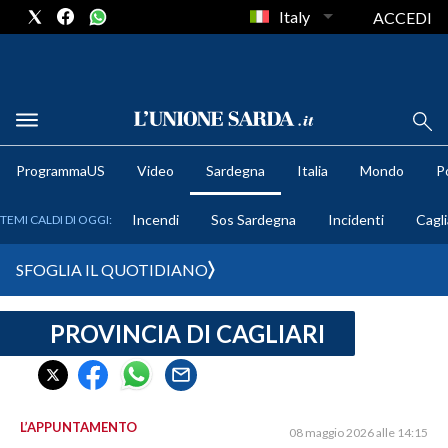
Italy
ACCEDI
METEO
ProgrammaUS
Video
Sardegna
Italia
Mondo
Po
COMUNI AL VOTO
Incendi
Sos Sardegna
Incidenti
Cagli
TEMI CALDI DI OGGI:
VIDEO
SFOGLIA IL QUOTIDIANO
FOTO
PROVINCIA DI CAGLIARI
CRONACA SARDEGNA
CAGLIARI
PROVINCIA DI CAGLIARI
SULCIS IGLESIENTE
L’APPUNTAMENTO
08 maggio 2026 alle 14:15