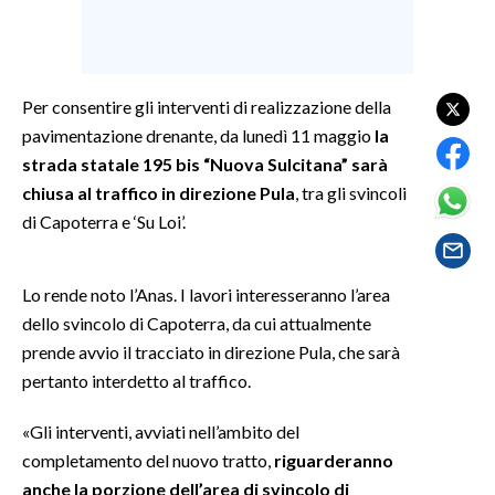
SPETTACOLI
GOSSIP
Per consentire gli interventi di realizzazione della
pavimentazione drenante, da lunedì 11 maggio
la
SALUTE
strada statale 195 bis “Nuova Sulcitana” sarà
chiusa al traffico in direzione Pula
, tra gli svincoli
SARDEGNA TURISMO
di Capoterra e ‘Su Loi’.
SARDI NEL MONDO
Lo rende noto l’Anas. I lavori interesseranno l’area
NOTIZIE
dello svincolo di Capoterra, da cui attualmente
EVENTI
prende avvio il tracciato in direzione Pula, che sarà
pertanto interdetto al traffico.
#CARAUNIONE
«Gli interventi, avviati nell’ambito del
3 MINUTI CON
completamento del nuovo tratto,
riguarderanno
anche la porzione dell’area di svincolo di
INSULARITÀ