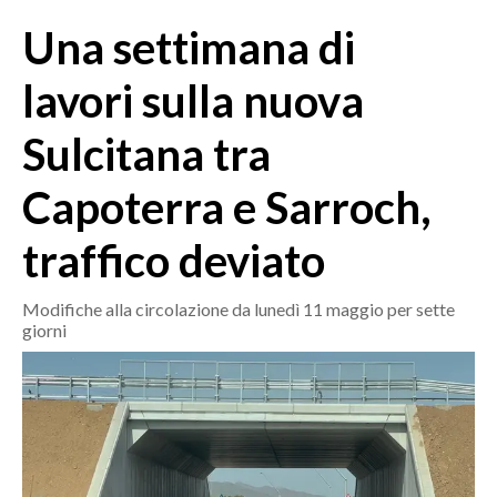
MEDIO CAMPIDANO
Una settimana di
ORISTANO E PROVINCIA
SASSARI E PROVINCIA
lavori sulla nuova
GALLURA
Sulcitana tra
NUORO E PROVINCIA
OGLIASTRA
Capoterra e Sarroch,
AGENDA
traffico deviato
CRONACA
ITALIA
Modifiche alla circolazione da lunedì 11 maggio per sette
giorni
MONDO
POLITICA
ECONOMIA
SERVIZI ALLE IMPRESE