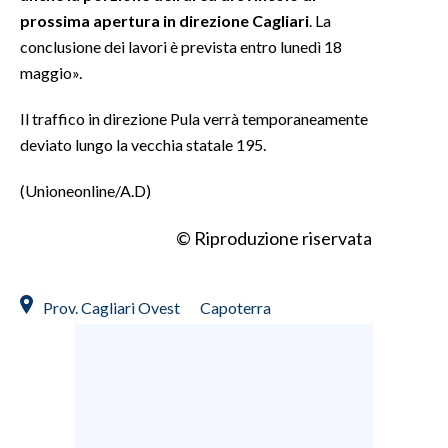
prossima apertura in direzione Cagliari
. La
INFO AZIENDE
conclusione dei lavori è prevista entro lunedì 18
maggio».
ABBONATI
ANNUNCI
Il traffico in direzione Pula verrà temporaneamente
NECROLOGI
deviato lungo la vecchia statale 195.
PUBBLICITÀ
(Unioneonline/A.D)
SPIAGGE
STORE
© Riproduzione riservata
Prov. Cagliari Ovest
Capoterra