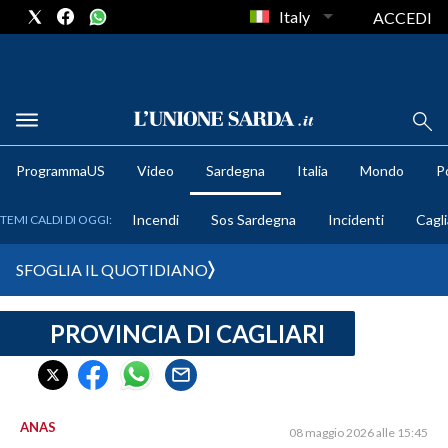
Italy
ACCEDI
METEO
ProgrammaUS
Video
Sardegna
Italia
Mondo
Po
COMUNI AL VOTO
Incendi
Sos Sardegna
Incidenti
Cagli
TEMI CALDI DI OGGI:
VIDEO
SFOGLIA IL QUOTIDIANO
FOTO
PROVINCIA DI CAGLIARI
CRONACA SARDEGNA
CAGLIARI
PROVINCIA DI CAGLIARI
SULCIS IGLESIENTE
ANAS
08 maggio 2026 alle 15:45