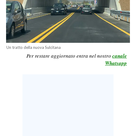
LAVORO
BANDI
SPORT IN SARDEGNA
SPORT
Un tratto della nuova Sulcitana
Per restare aggiornato entra nel nostro
canale
RISULTATI E CLASSIFICHE
Whatsapp
CALCIO
CALCIO REGIONALE
BASKET
VOLLEY
MOTORI
TENNIS
ALTRI SPORT
CULTURA