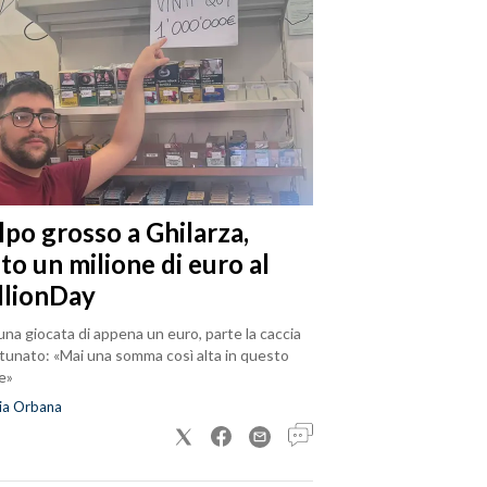
lpo grosso a Ghilarza,
to un milione di euro al
llionDay
na giocata di appena un euro, parte la caccia
rtunato: «Mai una somma così alta in questo
e»
ia Orbana