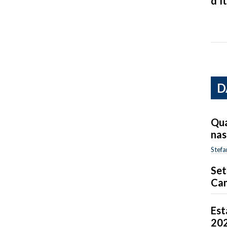
d’It
D
Qua
nas
Stefa
Set
Cam
Est
20