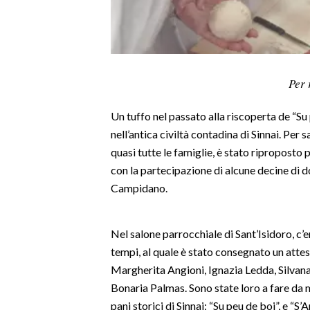
LAVORO
BANDI
SPORT IN SARDEGNA
Per 
SPORT
Un tuffo nel passato alla riscoperta de “Su p
RISULTATI E CLASSIFICHE
nell’antica civiltà contadina di Sinnai. Per 
CALCIO
quasi tutte le famiglie, è stato riproposto
con la partecipazione di alcune decine di don
CALCIO REGIONALE
Campidano.
BASKET
VOLLEY
MOTORI
Nel salone parrocchiale di Sant’Isidoro, c’e
tempi, al quale è stato consegnato un attest
TENNIS
Margherita Angioni, Ignazia Ledda, Silvan
ALTRI SPORT
Bonaria Palmas. Sono state loro a fare da m
pani storici di Sinnai: “Su peu de boi”, e “
CULTURA