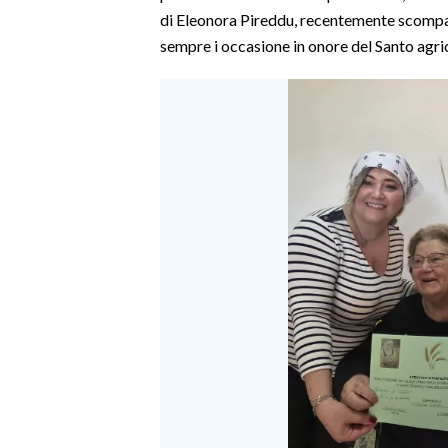
di Eleonora Pireddu, recentemente scompa
SPETTACOLI
sempre i occasione in onore del Santo agri
GOSSIP
SALUTE
SARDEGNA TURISMO
SARDI NEL MONDO
NOTIZIE
EVENTI
#CARAUNIONE
3 MINUTI CON
INSULARITÀ