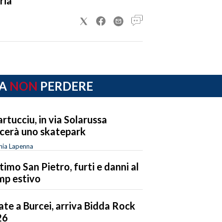
ria
A
NON
PERDERE
rtucciu, in via Solarussa
cerà uno skatepark
nia Lapenna
timo San Pietro, furti e danni al
p estivo
ate a Burcei, arriva Bidda Rock
26