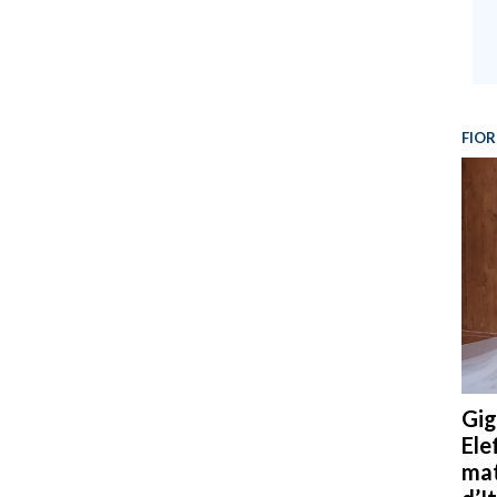
FIOR
Gig
Ele
mat