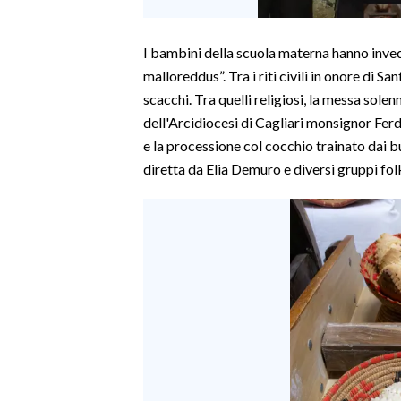
INFO AZIENDE
I bambini della scuola materna hanno invece
ABBONATI
malloreddus”. Tra i riti civili in onore di S
ANNUNCI
scacchi. Tra quelli religiosi, la messa sole
dell'Arcidiocesi di Cagliari monsignor Fer
NECROLOGI
e la processione col cocchio trainato dai bu
PUBBLICITÀ
diretta da Elia Demuro e diversi gruppi fol
SPIAGGE
STORE