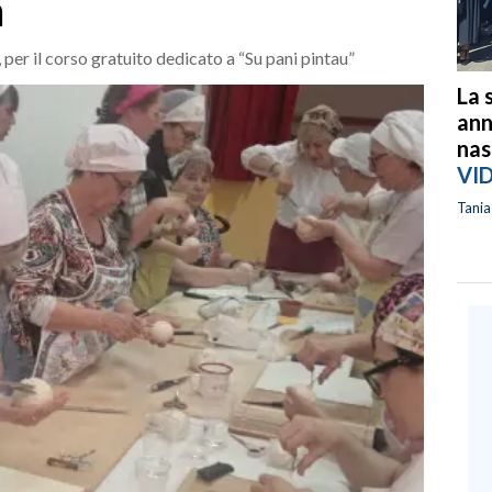
a
per il corso gratuito dedicato a “Su pani pintau”
La 
ann
nas
VI
Tani