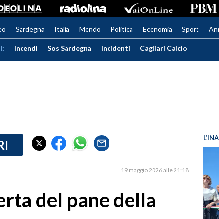
eo
Sardegna
Italia
Mondo
Politica
Economia
Sport
An
I:
Incendi
Sos Sardegna
Incidenti
Cagliari Calcio
L’IN
RI
19 maggio 2026 alle 21:18
erta del pane della