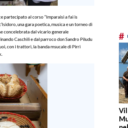
 partecipato al corso “Imparaisi a fai is
ant’Isidoro, una gara poetica, musica e un torneo di
nne concelebrata dal vicario generale
#
dinando Caschili e dal parroco don Sandro Piludu
oi, con i trattori, la banda msucale di Pirri
k.
Vi
Mu
ne