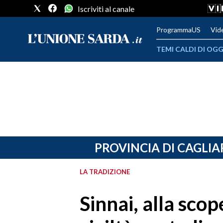
Iscriviti al canale
ProgrammaUS
Vid
TEMI CALDI DI OGG
METEO
COMUNI AL VOTO
VIDEO
FOTO
PROVINCIA DI CAGLIA
CRONACA SARDEGNA
LA TRADIZIONE
CAGLIARI
Sinnai, alla scop
PROVINCIA DI CAGLIARI
SULCIS IGLESIENTE