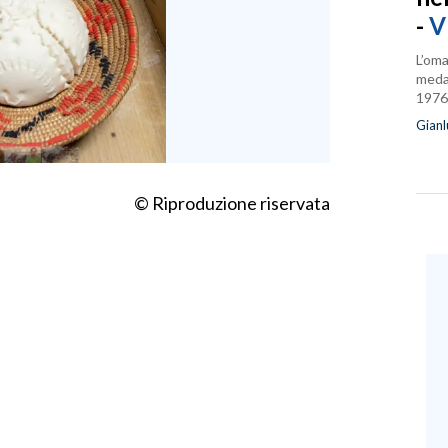
-
V
L’oma
medag
1976
Gianl
© Riproduzione riservata