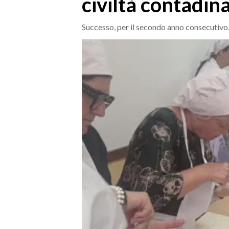
civiltà contadin
MEDIO CAMPIDANO
ORISTANO E PROVINCIA
Successo, per il secondo anno consecutivo, 
SASSARI E PROVINCIA
GALLURA
NUORO E PROVINCIA
OGLIASTRA
AGENDA
CRONACA
ITALIA
MONDO
POLITICA
ECONOMIA
SERVIZI ALLE IMPRESE