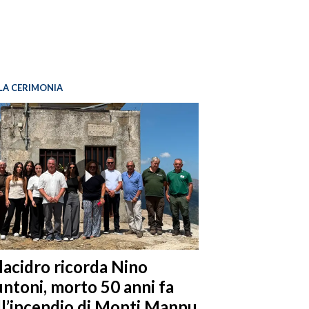
LA CERIMONIA
llacidro ricorda Nino
ntoni, morto 50 anni fa
ll’incendio di Monti Mannu