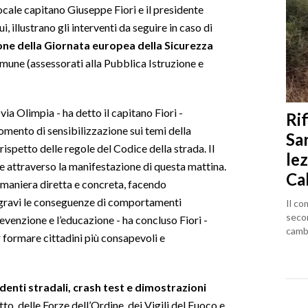
locale capitano Giuseppe Fiori e il presidente
, illustrano gli interventi da seguire in caso di
ione della Giornata europea della Sicurezza
une (assessorati alla Pubblica Istruzione e
via Olimpia - ha detto il capitano Fiori -
Rif
ento di sensibilizzazione sui temi della
Sa
rispetto delle regole del Codice della strada. Il
lez
re attraverso la manifestazione di questa mattina.
Ca
 maniera diretta e concreta, facendo
gravi le conseguenze di comportamenti
Il co
seco
revenzione e l’educazione - ha concluso Fiori -
cambi
formare cittadini più consapevoli e
identi stradali, crash test e dimostrazioni
o, delle Forze dell’Ordine, dei Vigili del Fuoco e