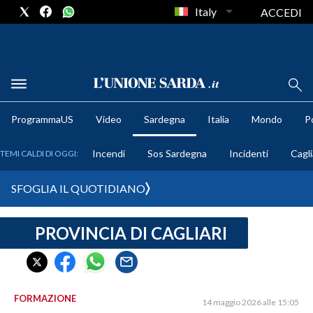
Italy
ACCEDI
METEO
ProgrammaUS
Video
Sardegna
Italia
Mondo
Po
COMUNI AL VOTO
Incendi
Sos Sardegna
Incidenti
Cagli
TEMI CALDI DI OGGI:
VIDEO
SFOGLIA IL QUOTIDIANO
FOTO
PROVINCIA DI CAGLIARI
CRONACA SARDEGNA
CAGLIARI
PROVINCIA DI CAGLIARI
SULCIS IGLESIENTE
FORMAZIONE
14 maggio 2026 alle 15:05