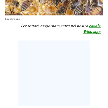
LAVORO
BANDI
Un alveare
Per restare aggiornato entra nel nostro
canale
SPORT IN SARDEGNA
Whatsapp
SPORT
RISULTATI E CLASSIFICHE
CALCIO
CALCIO REGIONALE
BASKET
VOLLEY
MOTORI
TENNIS
ALTRI SPORT
CULTURA