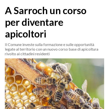
MEDIO CAMPIDANO
A Sarroch un corso
ORISTANO E PROVINCIA
SASSARI E PROVINCIA
per diventare
GALLURA
apicoltori
NUORO E PROVINCIA
OGLIASTRA
Il Comune investe sulla formazione e sulle opportunità
AGENDA
legate al territorio con un nuovo corso base di apicoltura
rivolto ai cittadini residenti
CRONACA
ITALIA
MONDO
POLITICA
ECONOMIA
SERVIZI ALLE IMPRESE