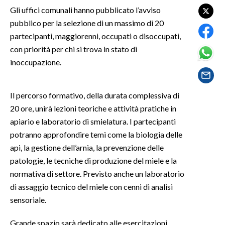
Gli uffici comunali hanno pubblicato l’avviso
SPETTACOLI
pubblico per la selezione di un massimo di 20
partecipanti, maggiorenni, occupati o disoccupati,
GOSSIP
con priorità per chi si trova in stato di
inoccupazione.
SALUTE
SARDEGNA TURISMO
Il percorso formativo, della durata complessiva di
20 ore, unirà lezioni teoriche e attività pratiche in
SARDI NEL MONDO
apiario e laboratorio di smielatura. I partecipanti
potranno approfondire temi come la biologia delle
NOTIZIE
api, la gestione dell’arnia, la prevenzione delle
EVENTI
patologie, le tecniche di produzione del miele e la
normativa di settore. Previsto anche un laboratorio
#CARAUNIONE
di assaggio tecnico del miele con cenni di analisi
3 MINUTI CON
sensoriale.
INSULARITÀ
Grande spazio sarà dedicato alle esercitazioni