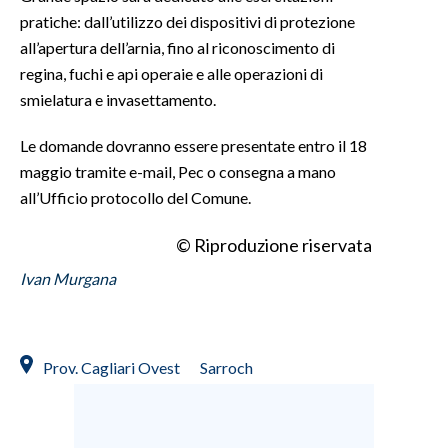
pratiche: dall’utilizzo dei dispositivi di protezione
INFO AZIENDE
all’apertura dell’arnia, fino al riconoscimento di
regina, fuchi e api operaie e alle operazioni di
ABBONATI
smielatura e invasettamento.
ANNUNCI
NECROLOGI
Le domande dovranno essere presentate entro il 18
PUBBLICITÀ
maggio tramite e-mail, Pec o consegna a mano
SPIAGGE
all’Ufficio protocollo del Comune.
STORE
© Riproduzione riservata
Ivan Murgana
Prov. Cagliari Ovest
Sarroch