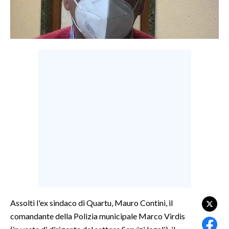
LAVORO
BANDI
SPORT IN SARDEGNA
SPORT
RISULTATI E CLASSIFICHE
CALCIO
CALCIO REGIONALE
BASKET
VOLLEY
MOTORI
TENNIS
Assolti l'ex sindaco di Quartu, Mauro Contini, il
ALTRI SPORT
comandante della Polizia municipale Marco Virdis
CULTURA