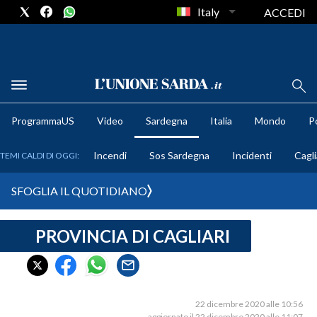
Italy
ACCEDI
METEO
ProgrammaUS
Video
Sardegna
Italia
Mondo
Po
COMUNI AL VOTO
Incendi
Sos Sardegna
Incidenti
Cagli
TEMI CALDI DI OGGI:
VIDEO
SFOGLIA IL QUOTIDIANO
FOTO
PROVINCIA DI CAGLIARI
CRONACA SARDEGNA
CAGLIARI
PROVINCIA DI CAGLIARI
SULCIS IGLESIENTE
22 dicembre 2020 alle 10:56
aggiornato il 22 dicembre 2020 alle 11:07