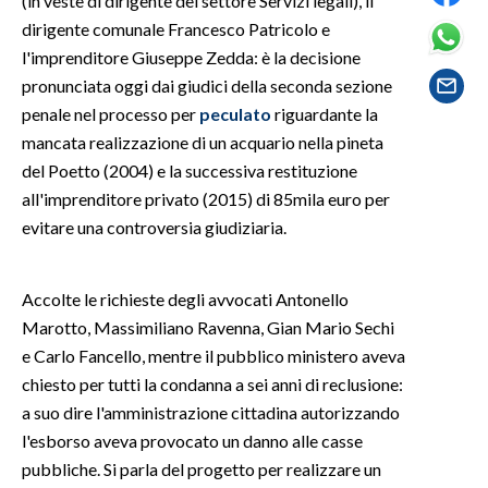
(in veste di dirigente del settore Servizi legali), il
dirigente comunale Francesco Patricolo e
SPETTACOLI
l'imprenditore Giuseppe Zedda: è la decisione
pronunciata oggi dai giudici della seconda sezione
GOSSIP
penale nel processo per
peculato
riguardante la
mancata realizzazione di un acquario nella pineta
SALUTE
del Poetto (2004) e la successiva restituzione
all'imprenditore privato (2015) di 85mila euro per
SARDEGNA TURISMO
evitare una controversia giudiziaria.
SARDI NEL MONDO
NOTIZIE
Accolte le richieste degli avvocati Antonello
EVENTI
Marotto, Massimiliano Ravenna, Gian Mario Sechi
e Carlo Fancello, mentre il pubblico ministero aveva
#CARAUNIONE
chiesto per tutti la condanna a sei anni di reclusione:
a suo dire l'amministrazione cittadina autorizzando
3 MINUTI CON
l'esborso aveva provocato un danno alle casse
pubbliche. Si parla del progetto per realizzare un
INSULARITÀ