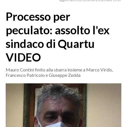
MEDIO CAMPIDANO
ORISTANO E PROVINCIA
Processo per
SASSARI E PROVINCIA
peculato: assolto l'ex
GALLURA
NUORO E PROVINCIA
sindaco di Quartu
OGLIASTRA
VIDEO
AGENDA
CRONACA
Mauro Contini finito alla sbarra insieme a Marco Virdis,
Francesco Patricolo e Giuseppe Zedda
ITALIA
MONDO
POLITICA
ECONOMIA
SERVIZI ALLE IMPRESE