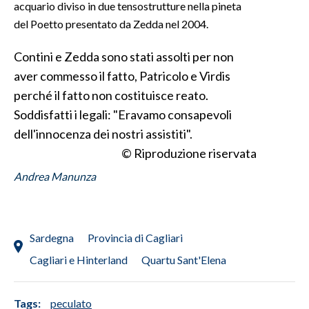
acquario diviso in due tensostrutture nella pineta
del Poetto presentato da Zedda nel 2004.
INFO AZIENDE
ABBONATI
Contini e Zedda sono stati assolti per non
ANNUNCI
aver commesso il fatto, Patricolo e Virdis
perché il fatto non costituisce reato.
NECROLOGI
Soddisfatti i legali: "Eravamo consapevoli
PUBBLICITÀ
dell'innocenza dei nostri assistiti".
SPIAGGE
© Riproduzione riservata
STORE
Andrea Manunza
Sardegna
Provincia di Cagliari
Cagliari e Hinterland
Quartu Sant'Elena
Tags:
peculato