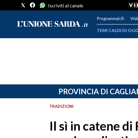
Iscriviti al canale
ProgrammaUS
Vid
TEMI CALDI DI OGG
METEO
COMUNI AL VOTO
VIDEO
FOTO
PROVINCIA DI CAGLIA
CRONACA SARDEGNA
TRADIZIONI
CAGLIARI
Il sì in catene di
PROVINCIA DI CAGLIARI
SULCIS IGLESIENTE