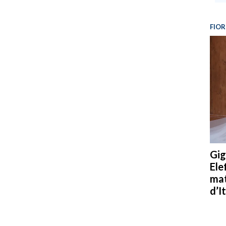
FIOR
Gig
Ele
mat
d’It