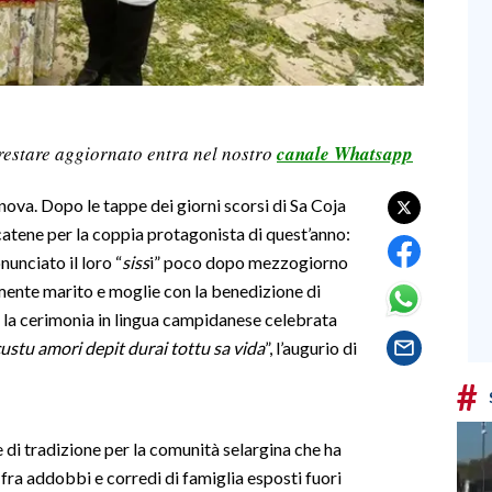
restare aggiornato entra nel nostro
canale Whatsapp
innova. Dopo le tappe dei giorni scorsi di Sa Coja
atene per la coppia protagonista di quest’anno:
unciato il loro “
siss
i” poco dopo mezzogiorno
lmente marito e moglie con la benedizione di
a cerimonia in lingua campidanese celebrata
ustu amori depit durai tottu sa vida
”, l’augurio di
#
e di tradizione per la comunità selargina che ha
, fra addobbi e corredi di famiglia esposti fuori