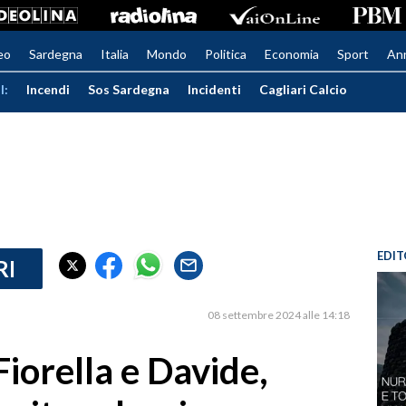
eo
Sardegna
Italia
Mondo
Politica
Economia
Sport
An
I:
Incendi
Sos Sardegna
Incidenti
Cagliari Calcio
EDIT
RI
08 settembre 2024 alle 14:18
 Fiorella e Davide,