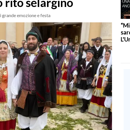
o rito selargino
 di grande emozione e festa
“Mi
sar
L'U