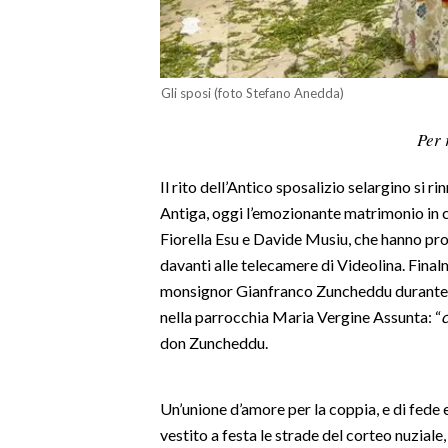
LAVORO
BANDI
Gli sposi (foto Stefano Anedda)
SPORT IN SARDEGNA
Per 
SPORT
Il rito dell’Antico sposalizio selargino si r
RISULTATI E CLASSIFICHE
Antiga, oggi l’emozionante matrimonio in c
CALCIO
Fiorella Esu e Davide Musiu, che hanno pron
CALCIO REGIONALE
davanti alle telecamere di Videolina. Fina
BASKET
monsignor Gianfranco Zuncheddu durante l
VOLLEY
nella parrocchia Maria Vergine Assunta: “
c
MOTORI
don Zuncheddu.
TENNIS
ALTRI SPORT
Un’unione d’amore per la coppia, e di fede 
vestito a festa le strade del corteo nuziale
CULTURA