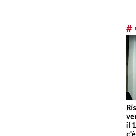
#
Ris
ven
il 
c'