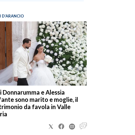
I D’ARANCIO
i Donnarumma e Alessia
fante sono marito e moglie, il
rimonio da favola in Valle
ria