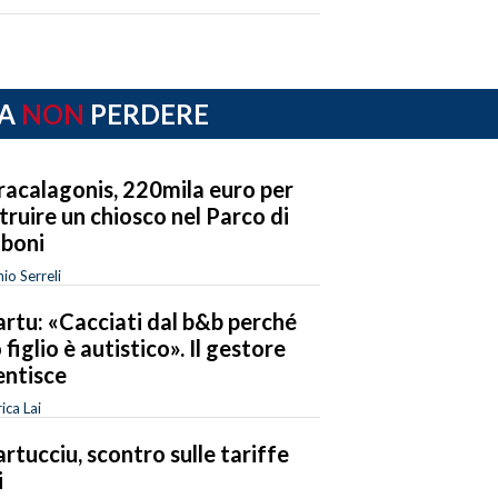
A
NON
PERDERE
acalagonis, 220mila euro per
truire un chiosco nel Parco di
boni
io Serreli
rtu: «Cacciati dal b&b perché
 figlio è autistico». Il gestore
ntisce
ica Lai
rtucciu, scontro sulle tariffe
i