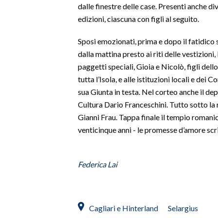
dalle finestre delle case. Presenti anche d
edizioni, ciascuna con figli al seguito.
SPETTACOLI
Sposi emozionati, prima e dopo il fatidico 
GOSSIP
dalla mattina presto ai riti delle vestizioni
paggetti speciali, Gioia e Nicolò, figli dell
SALUTE
tutta l’Isola, e alle istituzioni locali e dei 
sua Giunta in testa. Nel corteo anche il dep
SARDEGNA TURISMO
Cultura Dario Franceschini. Tutto sotto la 
SARDI NEL MONDO
Gianni Frau. Tappa finale il tempio romanic
venticinque anni - le promesse d’amore scri
NOTIZIE
EVENTI
Federica Lai
#CARAUNIONE
3 MINUTI CON
Cagliari e Hinterland
Selargius
INSULARITÀ