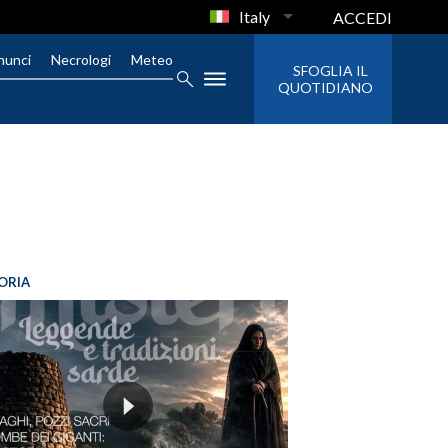
Italy
ACCEDI
nunci
Necrologi
Meteo
SFOGLIA IL
QUOTIDIANO
ORIA