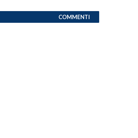
INFO AZIENDE
COMMENTI
ABBONATI
ANNUNCI
NECROLOGI
PUBBLICITÀ
SPIAGGE
STORE