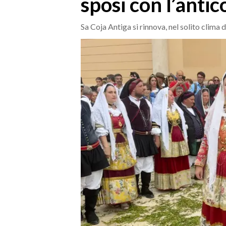
sposi con l’antic
MEDIO CAMPIDANO
ORISTANO E PROVINCIA
Sa Coja Antiga si rinnova, nel solito clima
SASSARI E PROVINCIA
GALLURA
NUORO E PROVINCIA
OGLIASTRA
AGENDA
CRONACA
ITALIA
MONDO
POLITICA
ECONOMIA
SERVIZI ALLE IMPRESE