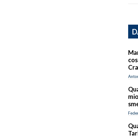
D
Mar
cos
Cra
Anton
Qua
mio
sme
Feder
Qua
Tar