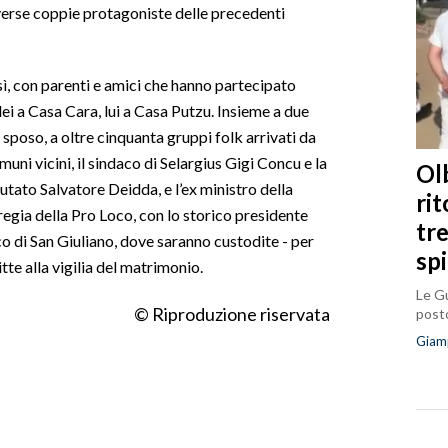
iverse coppie protagoniste delle precedenti
sì, con parenti e amici che hanno partecipato
, lei a Casa Cara, lui a Casa Putzu. Insieme a due
o sposo, a oltre cinquanta gruppi folk arrivati da
Comuni vicini, il sindaco di Selargius Gigi Concu e la
Olb
utato Salvatore Deidda, e l’ex ministro della
ri
regia della Pro Loco, con lo storico presidente
tr
o di San Giuliano, dove saranno custodite - per
sp
tte alla vigilia del matrimonio.
Le Gu
© Riproduzione riservata
posto
Giam