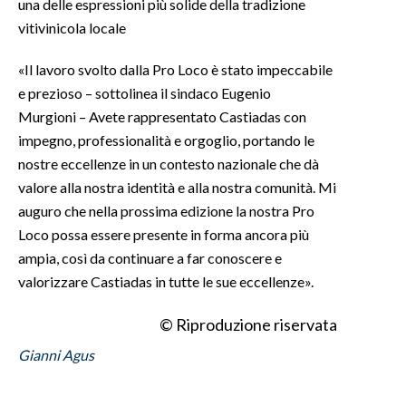
una delle espressioni più solide della tradizione
vitivinicola locale
INFO AZIENDE
ABBONATI
«Il lavoro svolto dalla Pro Loco è stato impeccabile
e prezioso – sottolinea il sindaco Eugenio
ANNUNCI
Murgioni – Avete rappresentato Castiadas con
NECROLOGI
impegno, professionalità e orgoglio, portando le
PUBBLICITÀ
nostre eccellenze in un contesto nazionale che dà
SPIAGGE
valore alla nostra identità e alla nostra comunità. Mi
STORE
auguro che nella prossima edizione la nostra Pro
Loco possa essere presente in forma ancora più
ampia, così da continuare a far conoscere e
valorizzare Castiadas in tutte le sue eccellenze».
© Riproduzione riservata
Gianni Agus