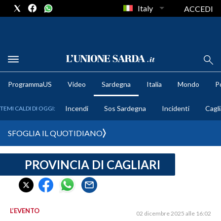
Italy
ACCEDI
METEO
ProgrammaUS
Video
Sardegna
Italia
Mondo
Po
COMUNI AL VOTO
Incendi
Sos Sardegna
Incidenti
Cagli
TEMI CALDI DI OGGI:
VIDEO
SFOGLIA IL QUOTIDIANO
FOTO
PROVINCIA DI CAGLIARI
CRONACA SARDEGNA
CAGLIARI
PROVINCIA DI CAGLIARI
SULCIS IGLESIENTE
L’EVENTO
02 dicembre 2025 alle 16:02