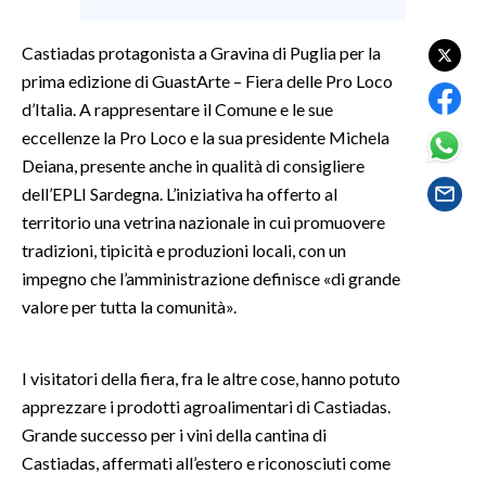
SPETTACOLI
Castiadas protagonista a Gravina di Puglia per la
prima edizione di GuastArte – Fiera delle Pro Loco
GOSSIP
d’Italia. A rappresentare il Comune e le sue
eccellenze la Pro Loco e la sua presidente Michela
SALUTE
Deiana, presente anche in qualità di consigliere
dell’EPLI Sardegna. L’iniziativa ha offerto al
SARDEGNA TURISMO
territorio una vetrina nazionale in cui promuovere
tradizioni, tipicità e produzioni locali, con un
SARDI NEL MONDO
impegno che l’amministrazione definisce «di grande
NOTIZIE
valore per tutta la comunità».
EVENTI
#CARAUNIONE
I visitatori della fiera, fra le altre cose, hanno potuto
apprezzare i prodotti agroalimentari di Castiadas.
3 MINUTI CON
Grande successo per i vini della cantina di
Castiadas, affermati all’estero e riconosciuti come
INSULARITÀ