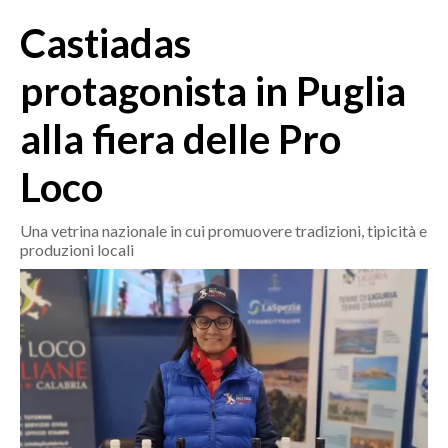
MEDIO CAMPIDANO
Castiadas
ORISTANO E PROVINCIA
SASSARI E PROVINCIA
protagonista in Puglia
GALLURA
alla fiera delle Pro
NUORO E PROVINCIA
OGLIASTRA
Loco
AGENDA
Una vetrina nazionale in cui promuovere tradizioni, tipicità e
CRONACA
produzioni locali
ITALIA
MONDO
POLITICA
ECONOMIA
SERVIZI ALLE IMPRESE