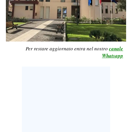
LAVORO
BANDI
SPORT IN SARDEGNA
SPORT
Per restare aggiornato entra nel nostro
canale
Whatsapp
RISULTATI E CLASSIFICHE
CALCIO
CALCIO REGIONALE
BASKET
VOLLEY
MOTORI
TENNIS
ALTRI SPORT
CULTURA