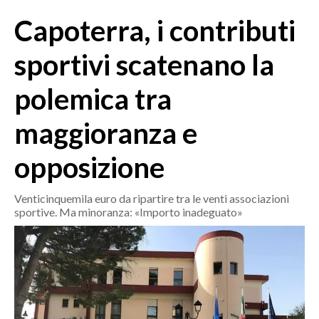
MEDIO CAMPIDANO
Capoterra, i contributi
ORISTANO E PROVINCIA
SASSARI E PROVINCIA
sportivi scatenano la
GALLURA
polemica tra
NUORO E PROVINCIA
OGLIASTRA
maggioranza e
AGENDA
opposizione
CRONACA
ITALIA
Venticinquemila euro da ripartire tra le venti associazioni
sportive. Ma minoranza: «Importo inadeguato»
MONDO
POLITICA
ECONOMIA
SERVIZI ALLE IMPRESE