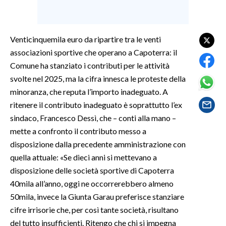
SPETTACOLI
Venticinquemila euro da ripartire tra le venti
GOSSIP
associazioni sportive che operano a Capoterra: il
Comune ha stanziato i contributi per le attività
SALUTE
svolte nel 2025, ma la cifra innesca le proteste della
minoranza, che reputa l’importo inadeguato. A
SARDEGNA TURISMO
ritenere il contributo inadeguato è soprattutto l’ex
sindaco, Francesco Dessì, che – conti alla mano –
SARDI NEL MONDO
mette a confronto il contributo messo a
NOTIZIE
disposizione dalla precedente amministrazione con
EVENTI
quella attuale: «Se dieci anni si mettevano a
disposizione delle società sportive di Capoterra
#CARAUNIONE
40mila all’anno, oggi ne occorrerebbero almeno
50mila, invece la Giunta Garau preferisce stanziare
3 MINUTI CON
cifre irrisorie che, per così tante società, risultano
del tutto insufficienti. Ritengo che chi si impegna
INSULARITÀ