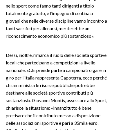
nello sport come fanno tanti dirigenti a titolo
INFO AZIENDE
totalmente gratuito, e l’impegno di centinaia
giovani che nelle diverse discipline vanno incontro a
ABBONATI
tanti sacrifici per allenarsi, meriterebbe un
ANNUNCI
riconoscimento economico più sostanzioso».
NECROLOGI
PUBBLICITÀ
Dessì, inoltre, rimarca il ruolo delle società sportive
SPIAGGE
locali che partecipano a competizioni a livello
STORE
nazionale: «Chi prende parte a campionati o gare in
giro per l’Italia rappresenta Capoterra, ecco perché
chi amministra le risorse pubbliche potrebbe
destinare alle società sportive contributi più
sostanziosi». Giovanni Montis, assessore allo Sport,
chiarisce la situazione: «Innanzitutto è bene
precisare che il contributo messo a disposizione
delle associazioni sportive è pari a 35mila euro,