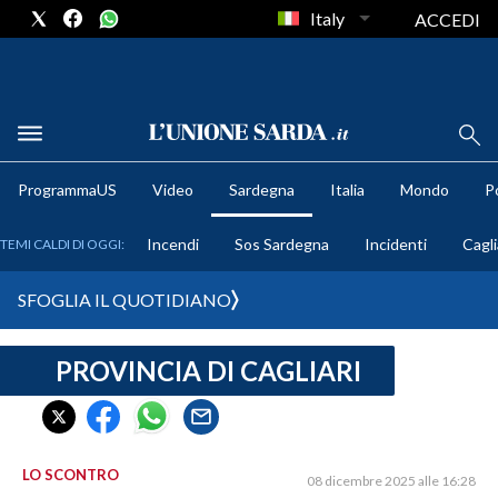
Italy
ACCEDI
METEO
ProgrammaUS
Video
Sardegna
Italia
Mondo
Po
COMUNI AL VOTO
Incendi
Sos Sardegna
Incidenti
Cagli
TEMI CALDI DI OGGI:
VIDEO
SFOGLIA IL QUOTIDIANO
FOTO
PROVINCIA DI CAGLIARI
CRONACA SARDEGNA
CAGLIARI
PROVINCIA DI CAGLIARI
SULCIS IGLESIENTE
LO SCONTRO
08 dicembre 2025 alle 16:28