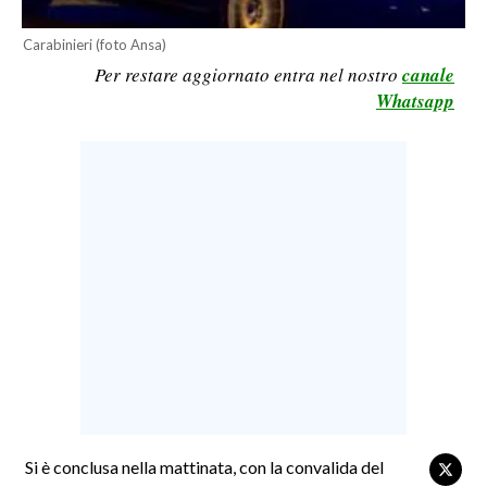
LAVORO
Carabinieri (foto Ansa)
BANDI
Per restare aggiornato entra nel nostro
canale
Whatsapp
SPORT IN SARDEGNA
SPORT
RISULTATI E CLASSIFICHE
CALCIO
CALCIO REGIONALE
BASKET
VOLLEY
MOTORI
TENNIS
ALTRI SPORT
Si è conclusa nella mattinata, con la convalida del
CULTURA