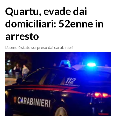
MEDIO CAMPIDANO
Quartu, evade dai
ORISTANO E PROVINCIA
SASSARI E PROVINCIA
domiciliari: 52enne in
GALLURA
arresto
NUORO E PROVINCIA
OGLIASTRA
L’uomo è stato sorpreso dai carabinieri
AGENDA
CRONACA
ITALIA
MONDO
POLITICA
ECONOMIA
SERVIZI ALLE IMPRESE