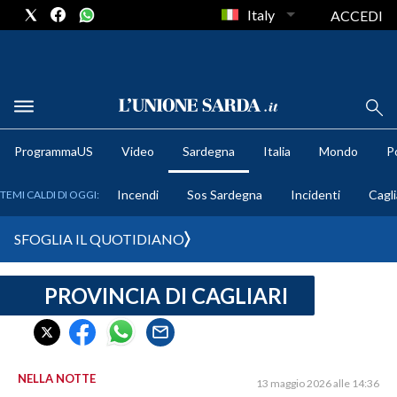
Italy
ACCEDI
METEO
ProgrammaUS
Video
Sardegna
Italia
Mondo
Po
COMUNI AL VOTO
Incendi
Sos Sardegna
Incidenti
Cagli
TEMI CALDI DI OGGI:
VIDEO
SFOGLIA IL QUOTIDIANO
FOTO
PROVINCIA DI CAGLIARI
CRONACA SARDEGNA
CAGLIARI
PROVINCIA DI CAGLIARI
SULCIS IGLESIENTE
NELLA NOTTE
13 maggio 2026 alle 14:36