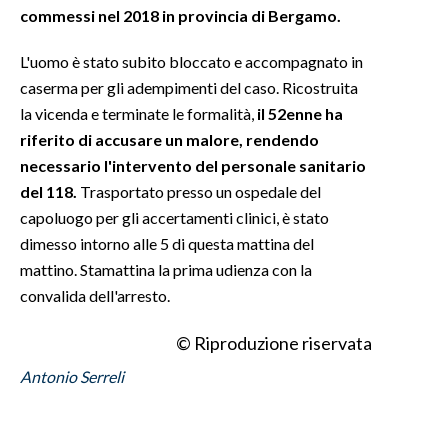
commessi nel 2018 in provincia di Bergamo.
INFO AZIENDE
L'uomo è stato subito bloccato e accompagnato in
ABBONATI
caserma per gli adempimenti del caso. Ricostruita
ANNUNCI
la vicenda e terminate le formalità,
il 52enne ha
NECROLOGI
riferito di accusare un malore, rendendo
necessario l'intervento del personale sanitario
PUBBLICITÀ
del 118.
Trasportato presso un ospedale del
SPIAGGE
capoluogo per gli accertamenti clinici, è stato
STORE
dimesso intorno alle 5 di questa mattina del
mattino. Stamattina la prima udienza con la
convalida dell'arresto.
© Riproduzione riservata
Antonio Serreli