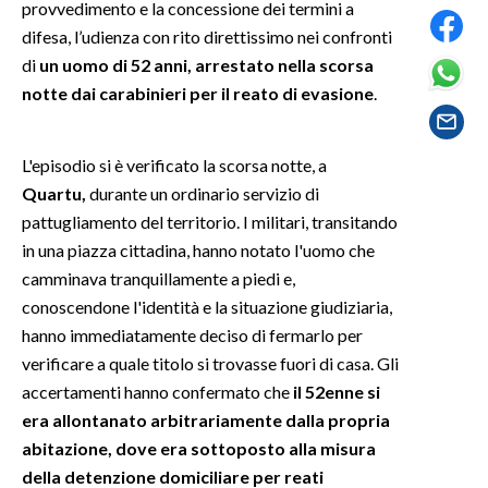
provvedimento e la concessione dei termini a
difesa, l’udienza con rito direttissimo nei confronti
SPETTACOLI
di
un uomo di 52 anni, arrestato nella scorsa
notte dai carabinieri per il reato di evasione
.
GOSSIP
SALUTE
L'episodio si è verificato la scorsa notte, a
Quartu,
durante un ordinario servizio di
SARDEGNA TURISMO
pattugliamento del territorio. I militari, transitando
in una piazza cittadina, hanno notato l'uomo che
SARDI NEL MONDO
camminava tranquillamente a piedi e,
NOTIZIE
conoscendone l'identità e la situazione giudiziaria,
EVENTI
hanno immediatamente deciso di fermarlo per
verificare a quale titolo si trovasse fuori di casa. Gli
#CARAUNIONE
accertamenti hanno confermato che
il 52enne si
era allontanato arbitrariamente dalla propria
3 MINUTI CON
abitazione, dove era sottoposto alla misura
della detenzione domiciliare per reati
INSULARITÀ