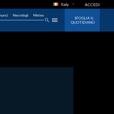
Italy
ACCEDI
nunci
Necrologi
Meteo
SFOGLIA IL
QUOTIDIANO