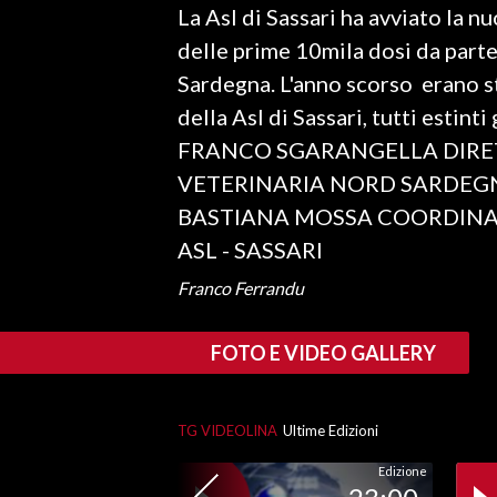
La Asl di Sassari ha avviato la 
LAVORO
delle prime 10mila dosi da parte
BANDI
Sardegna. L'anno scorso erano sta
della Asl di Sassari, tutti estin
SPORT IN SARDEGNA
FRANCO SGARANGELLA DIRE
SPORT
VETERINARIA NORD SARDEG
RISULTATI E CLASSIFICHE
BASTIANA MOSSA COORDINA
CALCIO
ASL - SASSARI
CALCIO REGIONALE
Franco Ferrandu
BASKET
VOLLEY
FOTO E VIDEO GALLERY
MOTORI
TENNIS
TG VIDEOLINA
Ultime Edizioni
ALTRI SPORT
Edizione
CULTURA