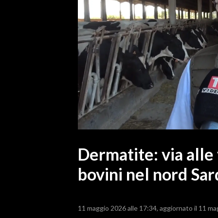
MEDIO CAMPIDANO
ORISTANO E PROVINCIA
SASSARI E PROVINCIA
GALLURA
NUORO E PROVINCIA
OGLIASTRA
AGENDA
CRONACA
ITALIA
MONDO
Dermatite: via alle
bovini nel nord Sa
POLITICA
ECONOMIA
11 maggio 2026 alle 17:34
aggiornato il 11 ma
SERVIZI ALLE IMPRESE