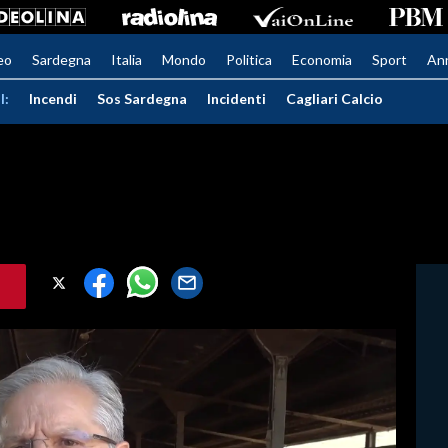
eo
Sardegna
Italia
Mondo
Politica
Economia
Sport
An
I:
Incendi
Sos Sardegna
Incidenti
Cagliari Calcio