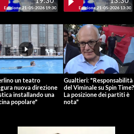
19:30
13:30
Edizione 21-05-2026 19:30
Edizione 21-05-2026 13:30
rlino un teatro
Gualtieri: "Responsabilità
ugura nuova direzione
del Viminale su Spin Time
stica installando una
La posizione dei partiti è
cina popolare"
nota"