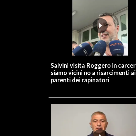
INFO AZIENDE
ABBONATI
ANNUNCI
NECROLOGI
PUBBLICITÀ
SPIAGGE
Salvini visita Roggero in carcer
STORE
siamo vicini no a risarcimenti ai
parenti dei rapinatori