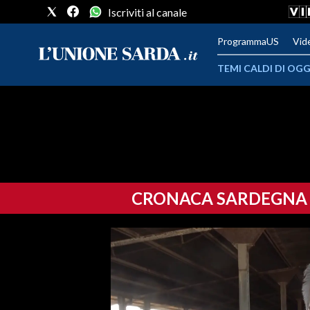
Iscriviti al canale
ProgrammaUS
Vid
TEMI CALDI DI OGG
METEO
COMUNI AL VOTO
VIDEO
CRONACA SARDEGNA
FOTO
CRONACA SARDEGNA
CAGLIARI
PROVINCIA DI CAGLIARI
SULCIS IGLESIENTE