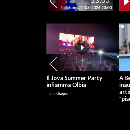
23:00
Edizione 21-05-2026 23:00
SPETTACOLI
GOSSIP
SALUTE
SARDEGNA TURISMO
SARDI NEL MONDO
Il Jova Summer Party
A Be
NOTIZIE
infiamma Olbia
ina
EVENTI
arti
Ilenia Giagnoni
"pis
#CARAUNIONE
3 MINUTI CON
INSULARITÀ