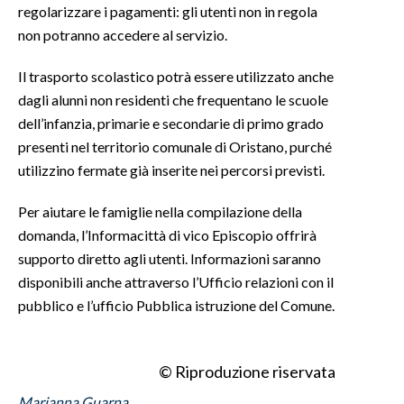
regolarizzare i pagamenti: gli utenti non in regola
non potranno accedere al servizio.
INFO AZIENDE
ABBONATI
Il trasporto scolastico potrà essere utilizzato anche
ANNUNCI
dagli alunni non residenti che frequentano le scuole
dell’infanzia, primarie e secondarie di primo grado
NECROLOGI
presenti nel territorio comunale di Oristano, purché
PUBBLICITÀ
utilizzino fermate già inserite nei percorsi previsti.
SPIAGGE
STORE
Per aiutare le famiglie nella compilazione della
domanda, l’Informacittà di vico Episcopio offrirà
supporto diretto agli utenti. Informazioni saranno
disponibili anche attraverso l’Ufficio relazioni con il
pubblico e l’ufficio Pubblica istruzione del Comune.
© Riproduzione riservata
Marianna Guarna