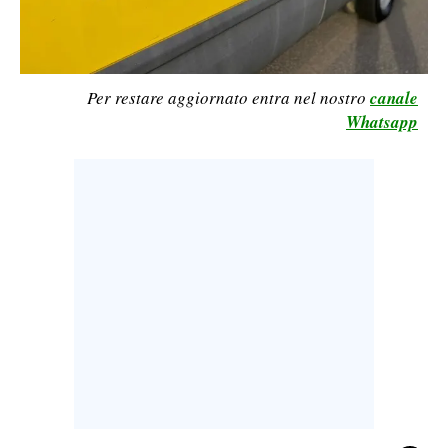
LAVORO
BANDI
Per restare aggiornato entra nel nostro
canale
SPORT IN SARDEGNA
Whatsapp
SPORT
RISULTATI E CLASSIFICHE
CALCIO
CALCIO REGIONALE
BASKET
VOLLEY
MOTORI
TENNIS
ALTRI SPORT
CULTURA