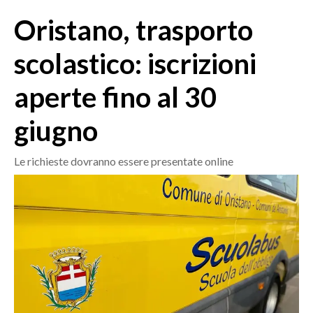
MEDIO CAMPIDANO
Oristano, trasporto
ORISTANO E PROVINCIA
SASSARI E PROVINCIA
scolastico: iscrizioni
GALLURA
aperte fino al 30
NUORO E PROVINCIA
OGLIASTRA
giugno
AGENDA
Le richieste dovranno essere presentate online
CRONACA
ITALIA
MONDO
POLITICA
ECONOMIA
SERVIZI ALLE IMPRESE