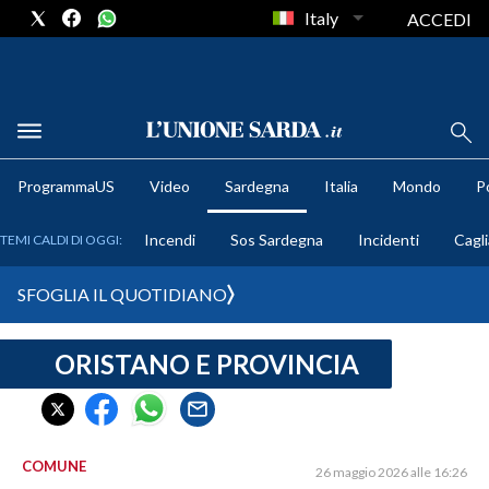
Italy
ACCEDI
METEO
ProgrammaUS
Video
Sardegna
Italia
Mondo
Po
COMUNI AL VOTO
Incendi
Sos Sardegna
Incidenti
Cagli
TEMI CALDI DI OGGI:
VIDEO
SFOGLIA IL QUOTIDIANO
FOTO
ORISTANO E PROVINCIA
CRONACA SARDEGNA
CAGLIARI
PROVINCIA DI CAGLIARI
SULCIS IGLESIENTE
COMUNE
26 maggio 2026 alle 16:26