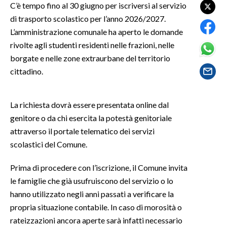
C’è tempo fino al 30 giugno per iscriversi al servizio
di trasporto scolastico per l’anno 2026/2027.
SPETTACOLI
L’amministrazione comunale ha aperto le domande
rivolte agli studenti residenti nelle frazioni, nelle
GOSSIP
borgate e nelle zone extraurbane del territorio
cittadino.
SALUTE
SARDEGNA TURISMO
La richiesta dovrà essere presentata online dal
genitore o da chi esercita la potestà genitoriale
SARDI NEL MONDO
attraverso il portale telematico dei servizi
NOTIZIE
scolastici del Comune.
EVENTI
Prima di procedere con l’iscrizione, il Comune invita
#CARAUNIONE
le famiglie che già usufruiscono del servizio o lo
hanno utilizzato negli anni passati a verificare la
3 MINUTI CON
propria situazione contabile. In caso di morosità o
rateizzazioni ancora aperte sarà infatti necessario
INSULARITÀ