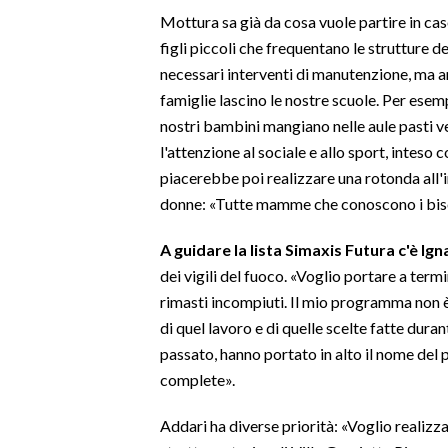
Mottura sa già da cosa vuole partire in cas
INFO AZIENDE
figli piccoli che frequentano le strutture 
necessari interventi di manutenzione, ma a
ABBONATI
famiglie lascino le nostre scuole. Per esem
ANNUNCI
nostri bambini mangiano nelle aule pasti 
NECROLOGI
l'attenzione al sociale e allo sport, intes
PUBBLICITÀ
piacerebbe poi realizzare una rotonda all'
SPIAGGE
donne: «Tutte mamme che conoscono i bis
STORE
A guidare la lista Simaxis Futura c'è Ig
dei vigili del fuoco. «Voglio portare a term
rimasti incompiuti. Il mio programma non è
di quel lavoro e di quelle scelte fatte dura
passato, hanno portato in alto il nome del
complete».
Addari ha diverse priorità: «Voglio realizz