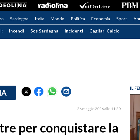
eo
Sardegna
Italia
Mondo
Politica
Economia
Sport
An
I:
Incendi
Sos Sardegna
Incidenti
Cagliari Calcio
IL 
IA
26 maggio 2026 alle 11:20
 tre per conquistare la