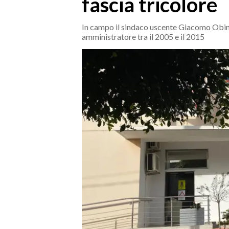
fascia tricolore
MEDIO CAMPIDANO
ORISTANO E PROVINCIA
In campo il sindaco uscente Giacomo Obinu
SASSARI E PROVINCIA
amministratore tra il 2005 e il 2015
GALLURA
NUORO E PROVINCIA
OGLIASTRA
AGENDA
CRONACA
ITALIA
MONDO
POLITICA
ECONOMIA
SERVIZI ALLE IMPRESE