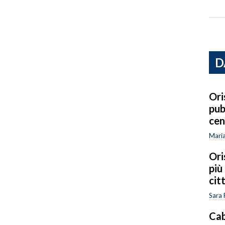
D
Ori
pub
cen
Mari
Ori
più
cit
Sara 
Cab