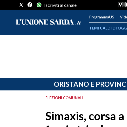
Iscriviti al canale
ProgrammaUS
Vid
TEMI CALDI DI OGG
METEO
COMUNI AL VOTO
VIDEO
FOTO
ORISTANO E PROVINC
CRONACA SARDEGNA
ELEZIONI COMUNALI
CAGLIARI
Simaxis, corsa a
PROVINCIA DI CAGLIARI
SULCIS IGLESIENTE