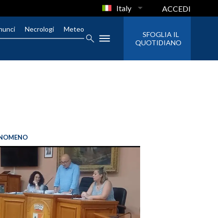
Italy
ACCEDI
nunci
Necrologi
Meteo
SFOGLIA IL
QUOTIDIANO
FENOMENO