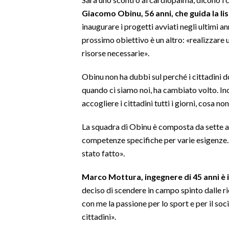
Giacomo Obinu, 56 anni, che guida la lis
SPETTACOLI
inaugurare i progetti avviati negli ultimi ann
prossimo obiettivo è un altro: «realizzare u
GOSSIP
risorse necessarie».
SALUTE
Obinu non ha dubbi sul perché i cittadini d
quando ci siamo noi, ha cambiato volto. In
SARDEGNA TURISMO
accogliere i cittadini tutti i giorni, cosa no
SARDI NEL MONDO
La squadra di Obinu è composta da sette am
NOTIZIE
competenze specifiche per varie esigenze. 
EVENTI
stato fatto».
Marco Mottura, ingegnere di 45 anni è i
#CARAUNIONE
deciso di scendere in campo spinto dalle r
3 MINUTI CON
con me la passione per lo sport e per il soci
cittadini».
INSULARITÀ