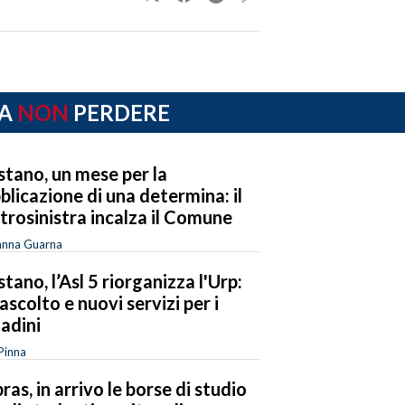
A
NON
PERDERE
stano, un mese per la
blicazione di una determina: il
trosinistra incalza il Comune
anna Guarna
stano, l’Asl 5 riorganizza l'Urp:
 ascolto e nuovi servizi per i
tadini
Pinna
ras, in arrivo le borse di studio