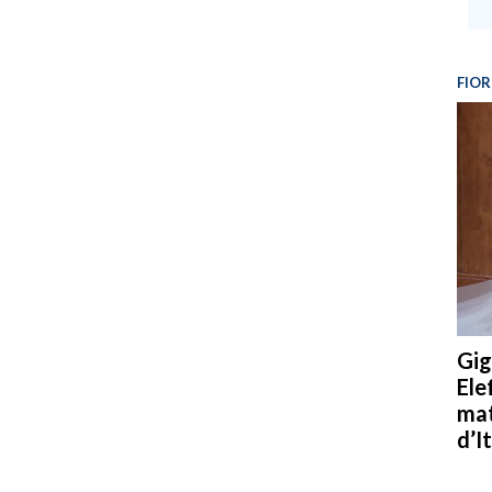
FIOR
Gig
Ele
mat
d’It