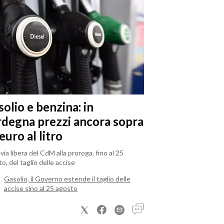
olio e benzina: in
rdegna prezzi ancora sopra
 euro al litro
il via libera del CdM alla proroga, fino al 25
o, del taglio delle accise
Gasolio, il Governo estende il taglio delle
accise sino al 25 agosto