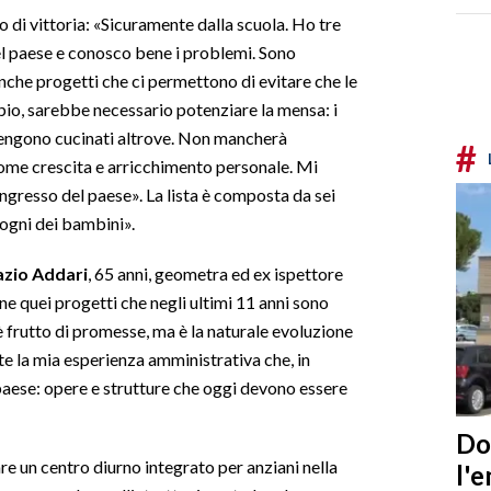
o di vittoria: «Sicuramente dalla scuola. Ho tre
del paese e conosco bene i problemi. Sono
nche progetti che ci permettono di evitare che le
pio, sarebbe necessario potenziare la mensa: i
vengono cucinati altrove. Non mancherà
#
o come crescita e arricchimento personale. Mi
ingresso del paese».
La lista è composta da sei
ogni dei bambini».
nazio Addari
, 65 anni, geometra ed ex ispettore
ine quei progetti che negli ultimi 11 anni sono
 frutto di promesse, ma è la naturale evoluzione
nte la mia esperienza amministrativa che, in
 paese: opere e strutture che oggi devono essere
Do
are un centro diurno integrato per anziani nella
l'