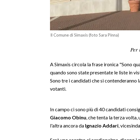
LAVORO
BANDI
SPORT IN SARDEGNA
Il Comune di Simaxis (foto Sara Pinna)
SPORT
Per 
RISULTATI E CLASSIFICHE
A Simaxis circola la frase ironica "Sono qua
CALCIO
quando sono state presentate le liste in vis
CALCIO REGIONALE
Sono tre i candidati che si contenderanno 
BASKET
votanti.
VOLLEY
MOTORI
In campo ci sono più di 40 candidati consig
TENNIS
Giacomo Obinu
, che tenta la terza volta,
ALTRI SPORT
l'altra ancora da
Ignazio Addari
, vicesinda
CULTURA
Sarà uno scontro al cardiopalma, dicono i c