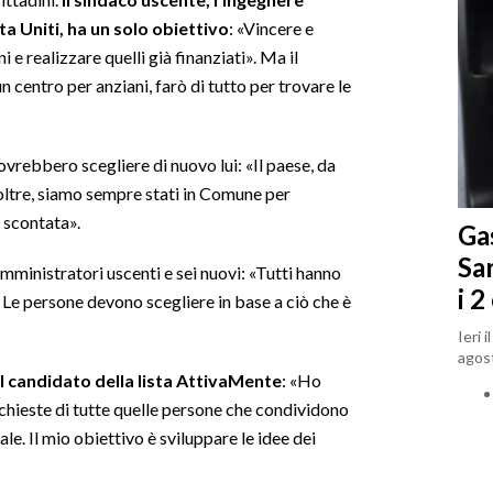
ta Uniti, ha un solo obiettivo
: «Vincere e
i e realizzare quelli già finanziati». Ma il
n centro per anziani, farò di tutto per trovare le
ovrebbero scegliere di nuovo lui: «Il paese, da
oltre, siamo sempre stati in Comune per
n scontata».
Gas
Sa
ministratori uscenti e sei nuovi: «Tutti hanno
i 2
Le persone devono scegliere in base a ciò che è
Ieri 
agost
l candidato della lista AttivaMente
: «Ho
ichieste di tutte quelle persone che condividono
ale. Il mio obiettivo è sviluppare le idee dei