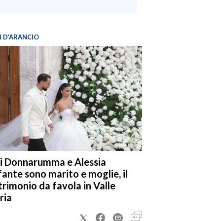
I D’ARANCIO
i Donnarumma e Alessia
fante sono marito e moglie, il
rimonio da favola in Valle
ria