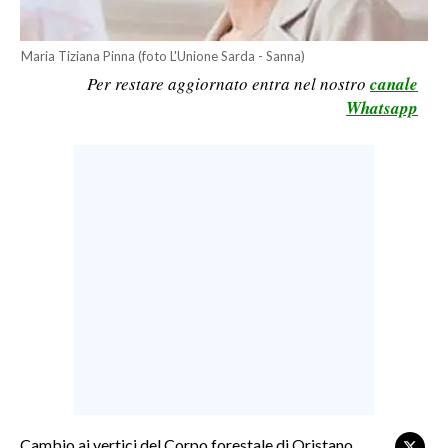
LAVORO
Maria Tiziana Pinna (foto L'Unione Sarda - Sanna)
BANDI
Per restare aggiornato entra nel nostro
canale
Whatsapp
SPORT IN SARDEGNA
SPORT
RISULTATI E CLASSIFICHE
CALCIO
CALCIO REGIONALE
BASKET
VOLLEY
MOTORI
TENNIS
ALTRI SPORT
Cambio ai vertici del Corpo forestale di Oristano.
CULTURA