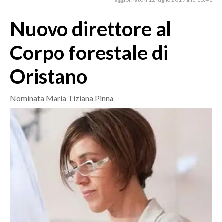
MEDIO CAMPIDANO
ORISTANO E PROVINCIA
Nuovo direttore al
SASSARI E PROVINCIA
Corpo forestale di
GALLURA
NUORO E PROVINCIA
Oristano
OGLIASTRA
AGENDA
Nominata Maria Tiziana Pinna
CRONACA
ITALIA
MONDO
POLITICA
ECONOMIA
SERVIZI ALLE IMPRESE