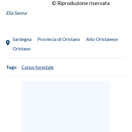
© Riproduzione riservata
INFO AZIENDE
Elia Sanna
ABBONATI
ANNUNCI
Sardegna
Provincia di Oristano
Alto Oristanese
NECROLOGI
Oristano
PUBBLICITÀ
SPIAGGE
STORE
Tags:
Corpo forestale