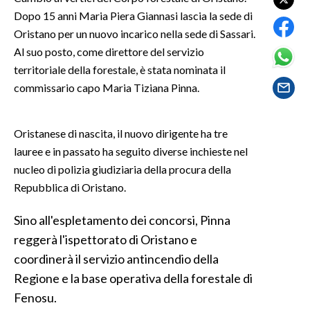
Dopo 15 anni Maria Piera Giannasi lascia la sede di
SPETTACOLI
Oristano per un nuovo incarico nella sede di Sassari.
Al suo posto, come direttore del servizio
GOSSIP
territoriale della forestale, è stata nominata il
commissario capo Maria Tiziana Pinna.
SALUTE
SARDEGNA TURISMO
Oristanese di nascita, il nuovo dirigente ha tre
lauree e in passato ha seguito diverse inchieste nel
SARDI NEL MONDO
nucleo di polizia giudiziaria della procura della
NOTIZIE
Repubblica di Oristano.
EVENTI
Sino all'espletamento dei concorsi, Pinna
reggerà l'ispettorato di Oristano e
#CARAUNIONE
coordinerà il servizio antincendio della
3 MINUTI CON
Regione e la base operativa della forestale di
Fenosu.
INSULARITÀ