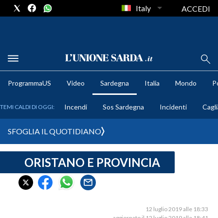
Italy
ACCEDI
METEO
ProgrammaUS
Video
Sardegna
Italia
Mondo
Po
COMUNI AL VOTO
Incendi
Sos Sardegna
Incidenti
Cagli
TEMI CALDI DI OGGI:
VIDEO
SFOGLIA IL QUOTIDIANO
FOTO
ORISTANO E PROVINCIA
CRONACA SARDEGNA
CAGLIARI
PROVINCIA DI CAGLIARI
SULCIS IGLESIENTE
12 luglio 2019 alle 18:33
aggiornato il 12 luglio 2019 alle 18:41