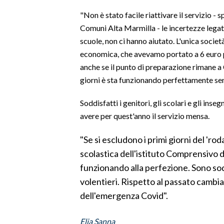
"Non è stato facile riattivare il servizio -
SPETTACOLI
Comuni Alta Marmilla - le incertezze legate 
scuole, non ci hanno aiutato. L'unica socie
GOSSIP
economica, che avevamo portato a 6 euro per
anche se il punto di preparazione rimane a C
SALUTE
giorni è sta funzionando perfettamente sen
SARDEGNA TURISMO
Soddisfatti i genitori, gli scolari e gli ins
avere per quest'anno il servizio mensa.
SARDI NEL MONDO
NOTIZIE
"Se si escludono i primi giorni del 'ro
EVENTI
scolastica dell'istituto Comprensivo di
funzionando alla perfezione. Sono sod
#CARAUNIONE
volentieri. Rispetto al passato cambian
dell'emergenza Covid".
3 MINUTI CON
Elia Sanna
INSULARITÀ