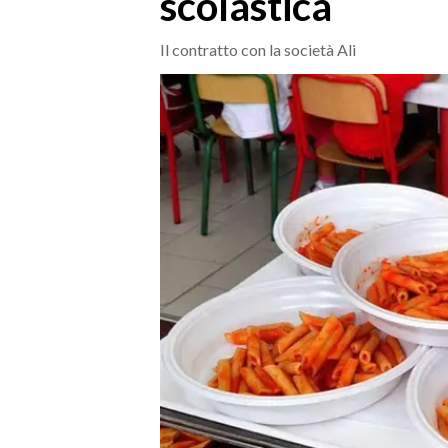
scolastica
MEDIO CAMPIDANO
ORISTANO E PROVINCIA
Il contratto con la società Ali
SASSARI E PROVINCIA
GALLURA
NUORO E PROVINCIA
OGLIASTRA
AGENDA
CRONACA
ITALIA
MONDO
POLITICA
ECONOMIA
SERVIZI ALLE IMPRESE