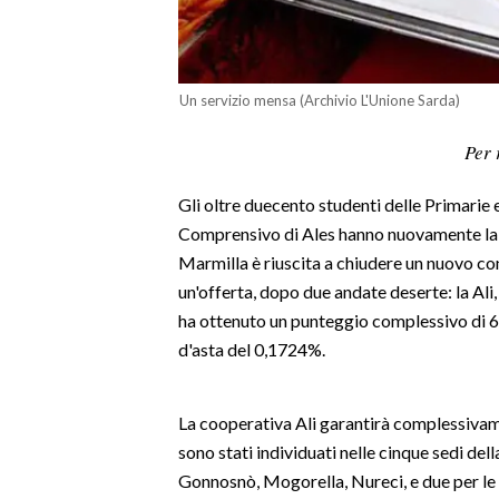
LAVORO
BANDI
Un servizio mensa (Archivio L'Unione Sarda)
SPORT IN SARDEGNA
Per 
SPORT
Gli oltre duecento studenti delle Primarie e 
RISULTATI E CLASSIFICHE
Comprensivo di Ales hanno nuovamente la m
CALCIO
Marmilla è riuscita a chiudere un nuovo co
CALCIO REGIONALE
un'offerta, dopo due andate deserte: la Ali,
BASKET
ha ottenuto un punteggio complessivo di 64
VOLLEY
d'asta del 0,1724%.
MOTORI
TENNIS
La cooperativa Ali garantirà complessivam
ALTRI SPORT
sono stati individuati nelle cinque sedi dell
Gonnosnò, Mogorella, Nureci, e due per le 
CULTURA