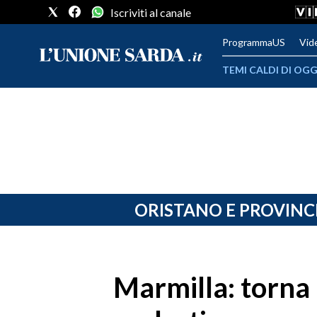
Iscriviti al canale
ProgrammaUS
Vid
TEMI CALDI DI OGG
METEO
COMUNI AL VOTO
VIDEO
FOTO
ORISTANO E PROVINC
CRONACA SARDEGNA
CAGLIARI
Marmilla: torna 
PROVINCIA DI CAGLIARI
SULCIS IGLESIENTE