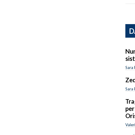
D
Nur
sis
Sara 
Zed
Sara 
Tra
per
Ori
Valer