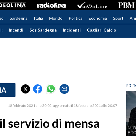
eo
Sardegna
Italia
Mondo
Politica
Economia
Sport
An
I:
Incendi
Sos Sardegna
Incidenti
Cagliari Calcio
EDIT
IA
18 febbraio 2021 alle 20:02
aggiornato il 18 febbraio 2021 alle 20:07
il servizio di mensa