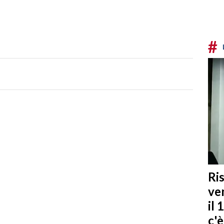
#
Ris
ven
il 
c'