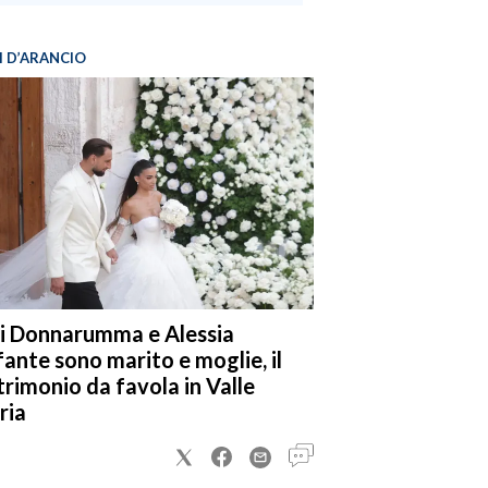
I D’ARANCIO
i Donnarumma e Alessia
fante sono marito e moglie, il
rimonio da favola in Valle
ria