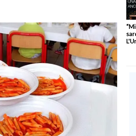
“Mi
sar
L'U