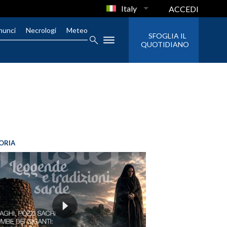
Italy
ACCEDI
nunci
Necrologi
Meteo
SFOGLIA IL
QUOTIDIANO
ORIA