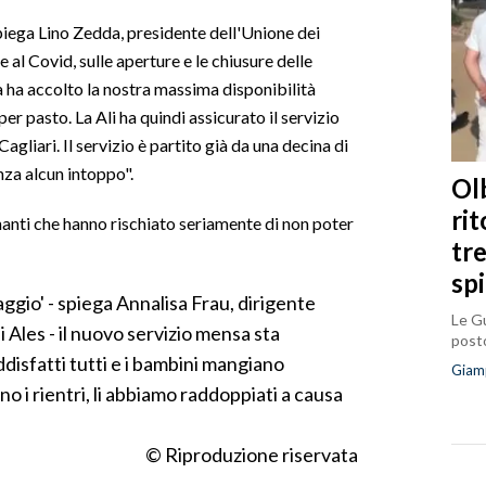
 spiega Lino Zedda, presidente dell'Unione dei
al Covid, sulle aperture e le chiusure delle
tà ha accolto la nostra massima disponibilità
 pasto. La Ali ha quindi assicurato il servizio
agliari. Il servizio è partito già da una decina di
za alcun intoppo".
Olb
ri
egnanti che hanno rischiato seriamente di non poter
tr
sp
daggio' - spiega Annalisa Frau, dirigente
Le Gu
 Ales - il nuovo servizio mensa sta
posto
disfatti tutti e i bambini mangiano
Giam
o i rientri, li abbiamo raddoppiati a causa
© Riproduzione riservata