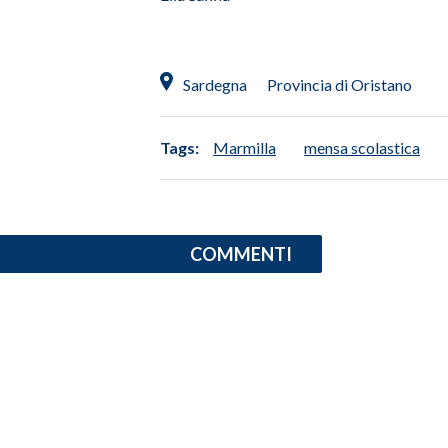
INFO AZIENDE
ABBONATI
Sardegna
Provincia di Oristano
ANNUNCI
NECROLOGI
Tags:
Marmilla
mensa scolastica
PUBBLICITÀ
SPIAGGE
STORE
COMMENTI