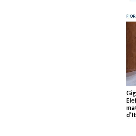
FIOR
Gig
Ele
mat
d’It