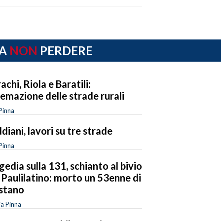
A
NON
PERDERE
achi, Riola e Baratili:
temazione delle strade rurali
Pinna
diani, lavori su tre strade
Pinna
gedia sulla 131, schianto al bivio
 Paulilatino: morto un 53enne di
stano
ia Pinna