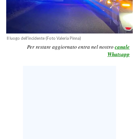
LAVORO
BANDI
SPORT IN SARDEGNA
Il luogo dell'incidente (Foto Valeria Pinna)
Per restare aggiornato entra nel nostro
canale
SPORT
Whatsapp
RISULTATI E CLASSIFICHE
CALCIO
CALCIO REGIONALE
BASKET
VOLLEY
MOTORI
TENNIS
ALTRI SPORT
CULTURA