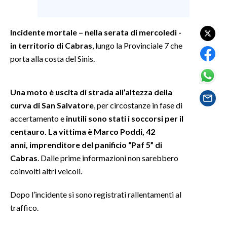
SPETTACOLI
Incidente mortale – nella serata di mercoledì -
in territorio di Cabras
, lungo la Provinciale 7 che
GOSSIP
porta alla costa del Sinis.
SALUTE
Una moto è uscita di strada all’altezza della
SARDEGNA TURISMO
curva di San Salvatore
, per circostanze in fase di
accertamento e
inutili sono stati i soccorsi per il
SARDI NEL MONDO
centauro. La vittima è Marco Poddi, 42
NOTIZIE
anni, imprenditore del panificio “Paf 5” di
EVENTI
Cabras
. Dalle prime informazioni non sarebbero
coinvolti altri veicoli.
#CARAUNIONE
Dopo l’incidente si sono registrati rallentamenti al
3 MINUTI CON
traffico.
INSULARITÀ