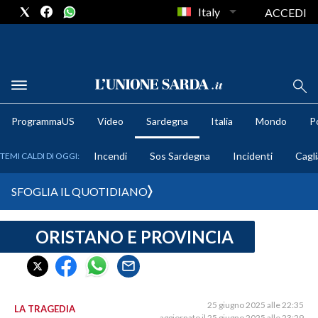
Italy
ACCEDI
METEO
ProgrammaUS
Video
Sardegna
Italia
Mondo
Po
COMUNI AL VOTO
Incendi
Sos Sardegna
Incidenti
Cagli
TEMI CALDI DI OGGI:
VIDEO
SFOGLIA IL QUOTIDIANO
FOTO
ORISTANO E PROVINCIA
CRONACA SARDEGNA
CAGLIARI
PROVINCIA DI CAGLIARI
SULCIS IGLESIENTE
25 giugno 2025 alle 22:35
LA TRAGEDIA
aggiornato il 25 giugno 2025 alle 23:29