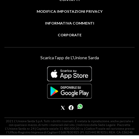
MODIFICA IMPOSTAZIONI PRIVACY
INFORMATIVA COMMENTI
CORPORATE
Scarica l'app de L'Unione Sarda
2021 L'Unione Sarda S.p.A. Tutti i diritti riservati. É vietata la riproduzione, anche parziale e
con qualsiasi mezzo, di tutti i materiali del sito. | Indirizzo della Sede Legale: Piazzetta
L'Unione Sarda nr. 24 | Capitale sociale 11.400.000,00 i.v. | Codice Fiscale ed iscrizione presso
l'Ufficio Registro Imprese di Cagliari 01687830925 (P.I. 02544190925) | REA: CA-136248