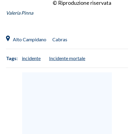
© Riproduzione riservata
Valeria Pinna
INFO AZIENDE
ABBONATI
ANNUNCI
Alto Campidano
Cabras
NECROLOGI
PUBBLICITÀ
Tags:
incidente
Incidente mortale
SPIAGGE
STORE