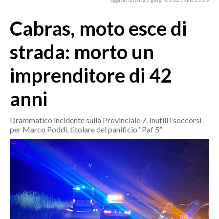
MEDIO CAMPIDANO
ORISTANO E PROVINCIA
Cabras, moto esce di
SASSARI E PROVINCIA
strada: morto un
GALLURA
NUORO E PROVINCIA
imprenditore di 42
OGLIASTRA
anni
AGENDA
CRONACA
Drammatico incidente sulla Provinciale 7. Inutili i soccorsi
per Marco Poddi, titolare del panificio “Paf 5”
ITALIA
MONDO
POLITICA
ECONOMIA
SERVIZI ALLE IMPRESE