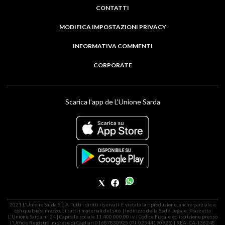
CONTATTI
MODIFICA IMPOSTAZIONI PRIVACY
INFORMATIVA COMMENTI
CORPORATE
Scarica l'app de L'Unione Sarda
2021 L'Unione Sarda S.p.A. Tutti i diritti riservati. É vietata la riproduzione, anche parziale e
con qualsiasi mezzo, di tutti i materiali del sito. | Indirizzo della Sede Legale: Piazzetta
L'Unione Sarda nr. 24 | Capitale sociale 11.400.000,00 i.v. | Codice Fiscale ed iscrizione presso
l'Ufficio Registro Imprese di Cagliari 01687830925 (P.I. 02544190925) | REA: CA-136248