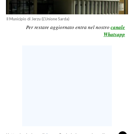
LAVORO
BANDI
Il Municipio di Jerzu (L'Unione Sarda)
Per restare aggiornato entra nel nostro
canale
SPORT IN SARDEGNA
Whatsapp
SPORT
RISULTATI E CLASSIFICHE
CALCIO
CALCIO REGIONALE
BASKET
VOLLEY
MOTORI
TENNIS
ALTRI SPORT
CULTURA