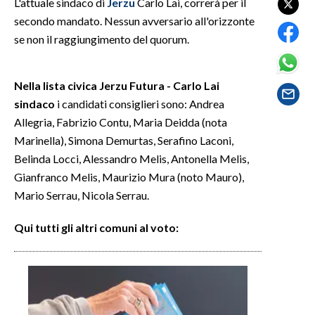
L'attuale sindaco di
Jerzu
Carlo Lai, correrà per il
secondo mandato. Nessun avversario all'orizzonte
SPETTACOLI
se non il raggiungimento del quorum.
GOSSIP
Nella lista civica Jerzu Futura - Carlo Lai
SALUTE
sindaco
i candidati consiglieri sono: Andrea
Allegria, Fabrizio Contu, Maria Deidda (nota
SARDEGNA TURISMO
Marinella), Simona Demurtas, Serafino Laconi,
Belinda Locci, Alessandro Melis, Antonella Melis,
SARDI NEL MONDO
Gianfranco Melis, Maurizio Mura (noto Mauro),
NOTIZIE
Mario Serrau, Nicola Serrau.
EVENTI
Qui tutti gli altri comuni al voto:
#CARAUNIONE
3 MINUTI CON
INSULARITÀ