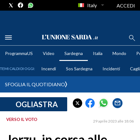
Italy
ACCEDI
METEO
ProgrammaUS
Video
Sardegna
Italia
Mondo
Po
COMUNI AL VOTO
Incendi
Sos Sardegna
Incidenti
Cagli
TEMI CALDI DI OGGI:
VIDEO
SFOGLIA IL QUOTIDIANO
FOTO
OGLIASTRA
CRONACA SARDEGNA
CAGLIARI
VERSO IL VOTO
29 aprile 2023 alle 18:06
PROVINCIA DI CAGLIARI
SULCIS IGLESIENTE
Jerzu, in corsa alle