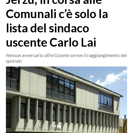
MEDIO CAMPIDANO
Comunali c’è solo la
ORISTANO E PROVINCIA
SASSARI E PROVINCIA
lista del sindaco
GALLURA
uscente Carlo Lai
NUORO E PROVINCIA
OGLIASTRA
Nessun avversario all'orizzonte se non il raggiungimento del
AGENDA
quorum
CRONACA
ITALIA
MONDO
POLITICA
ECONOMIA
SERVIZI ALLE IMPRESE