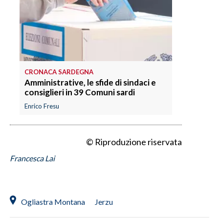
INFO AZIENDE
ABBONATI
ANNUNCI
NECROLOGI
CRONACA SARDEGNA
PUBBLICITÀ
Amministrative, le sfide di sindaci e
consiglieri in 39 Comuni sardi
SPIAGGE
Enrico Fresu
STORE
© Riproduzione riservata
Francesca Lai
Ogliastra Montana
Jerzu