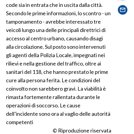
code sia in entrata che in uscita dalla città.
Secondo le prime informazioni, lo scontro - un
SPETTACOLI
tamponamento - avrebbe interessato tre
GOSSIP
veicoli lungo una delle principali direttrici di
accesso al centro urbano, causando disagi
SALUTE
alla circolazione. Sul posto sono intervenuti
gli agenti della Polizia Locale, impegnati nei
SARDEGNA TURISMO
rilievi e nella gestione del traffico, oltre ai
SARDI NEL MONDO
sanitari del 118, che hanno prestato le prime
cure alla persona ferita. Le condizioni del
NOTIZIE
coinvolto non sarebbero gravi. La viabilità è
EVENTI
rimasta fortemente rallentata durante le
#CARAUNIONE
operazioni di soccorso. Le cause
dell’incidente sono ora al vaglio delle autorità
3 MINUTI CON
competenti
© Riproduzione riservata
INSULARITÀ