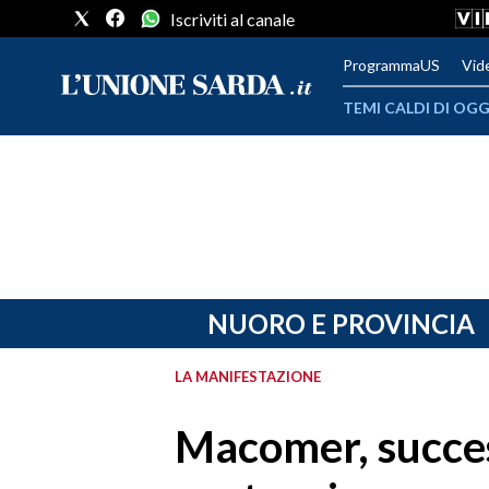
Iscriviti al canale
ProgrammaUS
Vid
TEMI CALDI DI OGG
METEO
COMUNI AL VOTO
VIDEO
FOTO
NUORO E PROVINCIA
CRONACA SARDEGNA
LA MANIFESTAZIONE
CAGLIARI
Macomer, succes
PROVINCIA DI CAGLIARI
SULCIS IGLESIENTE