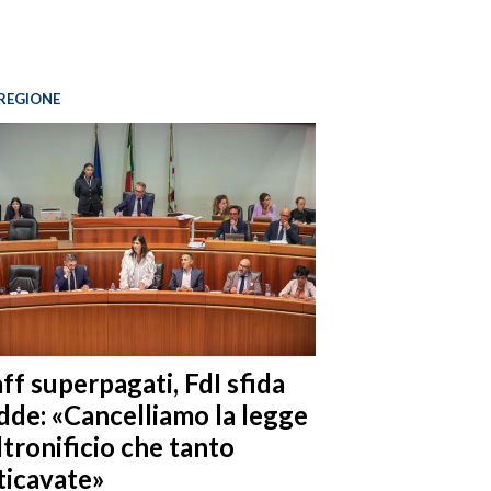
REGIONE
ff superpagati, FdI sfida
dde: «Cancelliamo la legge
ltronificio che tanto
ticavate»