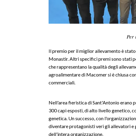
LAVORO
BANDI
SPORT IN SARDEGNA
Per 
SPORT
Il premio per il miglior allevamento è stat
RISULTATI E CLASSIFICHE
Monastir. Altri specifici premi sono stati p
CALCIO
che rappresentano la qualità degli allevamen
agroalimentare di Macomer si è chiusa con
CALCIO REGIONALE
commerciali.
BASKET
VOLLEY
MOTORI
Nell'area fieristica di Sant'Antonio erano pr
300 capi esposti, di alto livello genetico, co
TENNIS
genetica. Un successo, con l'organizzazion
ALTRI SPORT
diventare protagonisti veri gli allevatori e
dell'intera organizzazione.
CULTURA