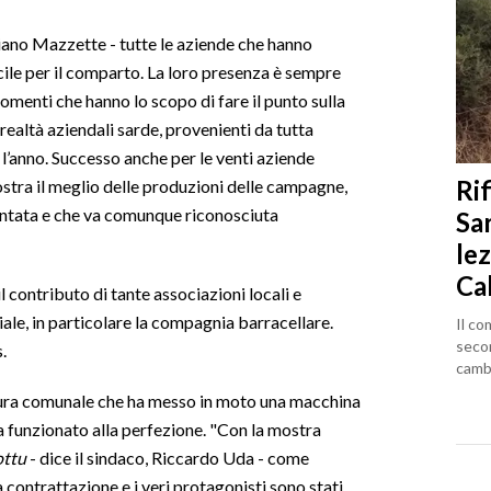
ano Mazzette - tutte le aziende che hanno
ile per il comparto. La loro presenza è sempre
menti che hanno lo scopo di fare il punto sulla
realtà aziendali sarde, provenienti da tutta
 l’anno. Successo anche per le venti aziende
Rif
stra il meglio delle produzioni delle campagne,
ontata e che va comunque riconosciuta
Sa
lez
Ca
l contributo di tante associazioni locali e
ale, in particolare la compagnia barracellare.
Il co
seco
.
cambi
ttura comunale che ha messo in moto una macchina
a funzionato alla perfezione. "Con la mostra
ottu
- dice il sindaco, Riccardo Uda - come
 contrattazione e i veri protagonisti sono stati