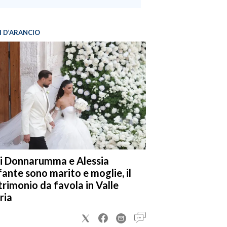
I D’ARANCIO
i Donnarumma e Alessia
fante sono marito e moglie, il
rimonio da favola in Valle
ria