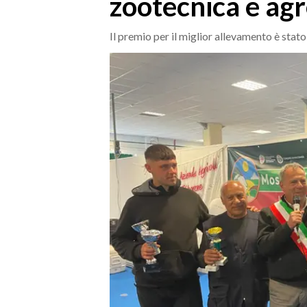
zootecnica e ag
MEDIO CAMPIDANO
ORISTANO E PROVINCIA
Il premio per il miglior allevamento è stat
SASSARI E PROVINCIA
GALLURA
NUORO E PROVINCIA
OGLIASTRA
AGENDA
CRONACA
ITALIA
MONDO
POLITICA
ECONOMIA
SERVIZI ALLE IMPRESE