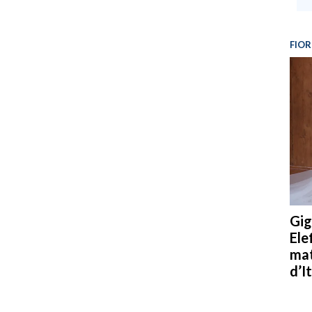
FIOR
Gig
Ele
mat
d’It