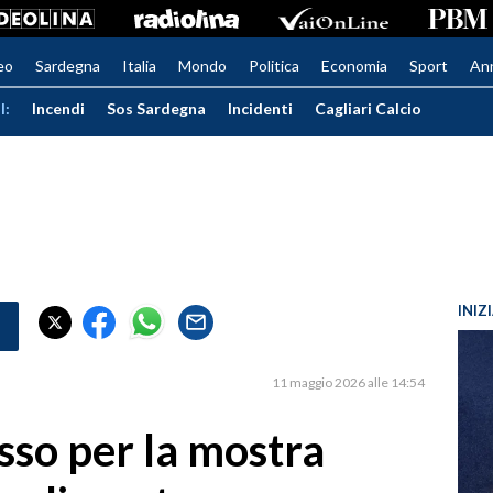
eo
Sardegna
Italia
Mondo
Politica
Economia
Sport
An
I:
Incendi
Sos Sardegna
Incidenti
Cagliari Calcio
INIZ
11 maggio 2026 alle 14:54
so per la mostra