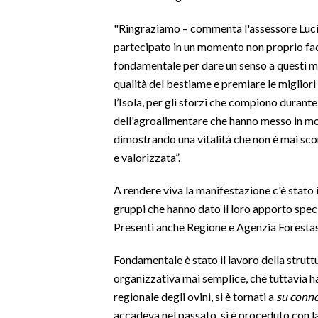
"Ringraziamo – commenta l'assessore Luci
SPETTACOLI
partecipato in un momento non proprio fac
fondamentale per dare un senso a questi mo
GOSSIP
qualità del bestiame e premiare le migliori 
SALUTE
l’Isola, per gli sforzi che compiono durante
dell'agroalimentare che hanno messo in mo
SARDEGNA TURISMO
dimostrando una vitalità che non è mai sc
e valorizzata”.
SARDI NEL MONDO
A rendere viva la manifestazione c'è stato i
NOTIZIE
gruppi che hanno dato il loro apporto speci
EVENTI
Presenti anche Regione e Agenzia Forestas
#CARAUNIONE
Fondamentale è stato il lavoro della stru
organizzativa mai semplice, che tuttavia h
3 MINUTI CON
regionale degli ovini, si è tornati a
su conn
INSULARITÀ
accadeva nel passato, si è proceduto con la