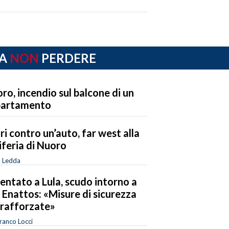
A
NON
PERDERE
ro, incendio sul balcone di un
partamento
ri contro un’auto, far west alla
iferia di Nuoro
o Ledda
entato a Lula, scudo intorno a
 Enattos: «Misure di sicurezza
 rafforzate»
ranco Locci