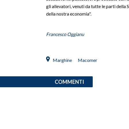
gli allevatori, venuti da tutte le parti del
INFO AZIENDE
della nostra economia".
ABBONATI
ANNUNCI
Francesco Oggianu
NECROLOGI
PUBBLICITÀ
SPIAGGE
Marghine
Macomer
STORE
COMMENTI