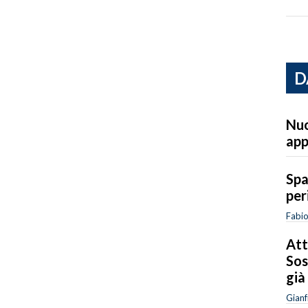
D
Nuo
ap
Spa
per
Fabi
Att
Sos
già
Gianf