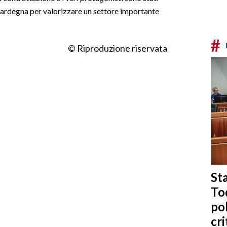
la Sardegna per valorizzare un settore importante
#
© Riproduzione riservata
Sta
To
po
cri