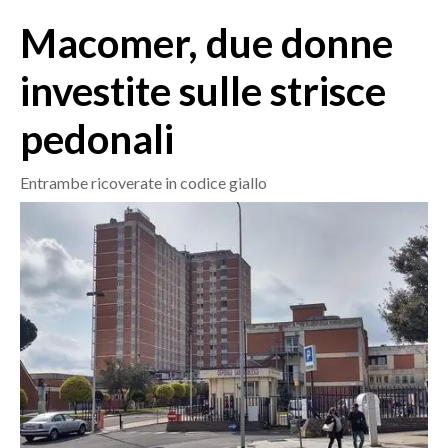
MEDIO CAMPIDANO
Macomer, due donne
ORISTANO E PROVINCIA
SASSARI E PROVINCIA
investite sulle strisce
GALLURA
pedonali
NUORO E PROVINCIA
OGLIASTRA
Entrambe ricoverate in codice giallo
AGENDA
CRONACA
ITALIA
MONDO
POLITICA
ECONOMIA
SERVIZI ALLE IMPRESE