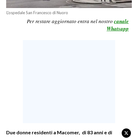
LAVORO
L'ospedale San Francesco di Nuoro
BANDI
Per restare aggiornato entra nel nostro
canale
Whatsapp
SPORT IN SARDEGNA
SPORT
RISULTATI E CLASSIFICHE
CALCIO
CALCIO REGIONALE
BASKET
VOLLEY
MOTORI
TENNIS
ALTRI SPORT
Due donne residenti a Macomer, di 83 anni e di
CULTURA