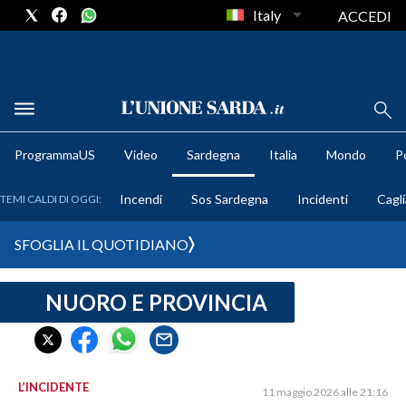
Italy
ACCEDI
METEO
ProgrammaUS
Video
Sardegna
Italia
Mondo
Po
COMUNI AL VOTO
Incendi
Sos Sardegna
Incidenti
Cagli
TEMI CALDI DI OGGI:
VIDEO
SFOGLIA IL QUOTIDIANO
FOTO
NUORO E PROVINCIA
CRONACA SARDEGNA
CAGLIARI
PROVINCIA DI CAGLIARI
SULCIS IGLESIENTE
L’INCIDENTE
11 maggio 2026 alle 21:16