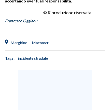
accertando eventuali responsabilità.
INFO AZIENDE
© Riproduzione riservata
ABBONATI
Francesco Oggianu
ANNUNCI
NECROLOGI
PUBBLICITÀ
Marghine
Macomer
SPIAGGE
STORE
Tags:
incidente stradale