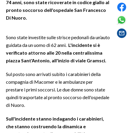
74 anni, sono state ricoverate in codice giallo al
pronto soccorso dell'ospedale San Francesco
SPETTACOLI
Di Nuoro.
GOSSIP
Sono state investite sulle strisce pedonali da un’auto
SALUTE
guidata da un uomo di 62 anni.
L'incidente si è
verificato attorno alle 20 nella centralissima
SARDEGNA TURISMO
piazza Sant'Antonio, all'inizio di viale Gramsci.
SARDI NEL MONDO
Sul posto sono arrivati subito i carabinieri della
NOTIZIE
compagnia di Macomer e le ambulanze per
EVENTI
prestare i primi soccorsi. Le due donne sono state
quindi trasportate al pronto soccorso dell'ospedale
#CARAUNIONE
di Nuoro.
3 MINUTI CON
Sull'incidente stanno indagando i carabinieri,
che stanno costruendo la dinamica e
INSULARITÀ