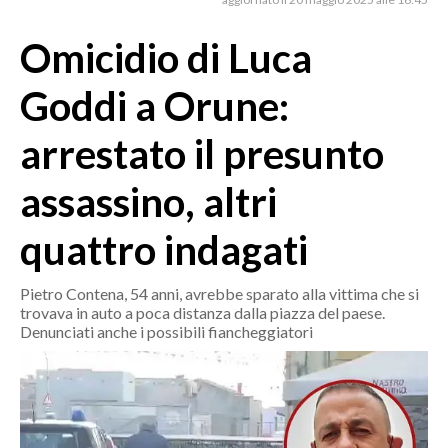
MEDIO CAMPIDANO
ORISTANO E PROVINCIA
Omicidio di Luca
SASSARI E PROVINCIA
Goddi a Orune:
GALLURA
NUORO E PROVINCIA
arrestato il presunto
OGLIASTRA
assassino, altri
AGENDA
quattro indagati
CRONACA
ITALIA
Pietro Contena, 54 anni, avrebbe sparato alla vittima che si
MONDO
trovava in auto a poca distanza dalla piazza del paese.
Denunciati anche i possibili fiancheggiatori
POLITICA
ECONOMIA
SERVIZI ALLE IMPRESE