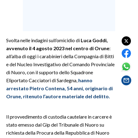
SPETTACOLI
GOSSIP
Svolta nelle indagini sull’omicidio di
Luca Goddi,
SALUTE
avvenuto il 4 agosto 2023 nel centro di Orune
:
all’alba di oggi i carabinieri della Compagnia di Bitti
SARDEGNA TURISMO
e del Nucleo Investigativo del Comando Provinciale
di Nuoro, con il supporto dello Squadrone
SARDI NEL MONDO
Eliportato Cacciatori di Sardegna,
hanno
NOTIZIE
arrestato Pietro Contena, 54 anni, originario di
EVENTI
Orune, ritenuto l’autore materiale del delitto.
#CARAUNIONE
Il provvedimento di custodia cautelare in carcere è
3 MINUTI CON
stato emesso dal Gip del Tribunale di Nuoro su
richiesta della Procura della Repubblica di Nuoro
INSULARITÀ