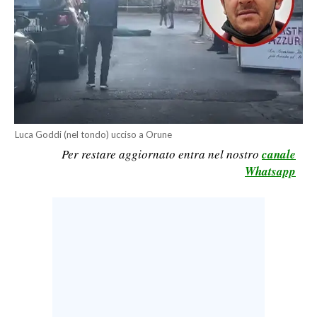
LAVORO
BANDI
SPORT IN SARDEGNA
SPORT
RISULTATI E CLASSIFICHE
Luca Goddi (nel tondo) ucciso a Orune
Per restare aggiornato entra nel nostro
canale
CALCIO
Whatsapp
CALCIO REGIONALE
BASKET
VOLLEY
MOTORI
TENNIS
ALTRI SPORT
CULTURA