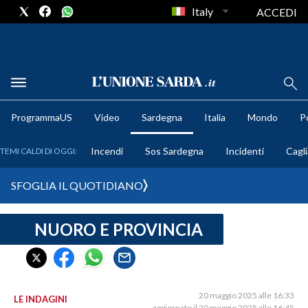
Italy
ACCEDI
METEO
ProgrammaUS
Video
Sardegna
Italia
Mondo
Po
COMUNI AL VOTO
Incendi
Sos Sardegna
Incidenti
Cagli
TEMI CALDI DI OGGI:
VIDEO
SFOGLIA IL QUOTIDIANO
FOTO
NUORO E PROVINCIA
CRONACA SARDEGNA
CAGLIARI
PROVINCIA DI CAGLIARI
SULCIS IGLESIENTE
20 maggio 2025 alle 16:33
LE INDAGINI
aggiornato il 20 maggio 2025 alle 16:45