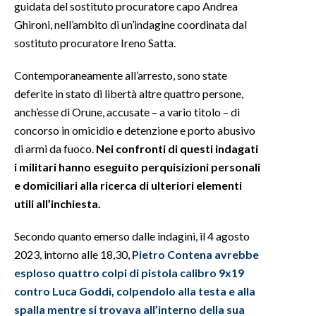
guidata del sostituto procuratore capo Andrea
Ghironi, nell’ambito di un’indagine coordinata dal
INFO AZIENDE
sostituto procuratore Ireno Satta.
ABBONATI
Contemporaneamente all’arresto, sono state
ANNUNCI
deferite in stato di libertà altre quattro persone,
NECROLOGI
anch’esse di Orune, accusate – a vario titolo – di
PUBBLICITÀ
concorso in omicidio e detenzione e porto abusivo
SPIAGGE
di armi da fuoco.
Nei confronti di questi indagati
STORE
i militari hanno eseguito perquisizioni personali
e domiciliari alla ricerca di ulteriori elementi
utili all’inchiesta.
Secondo quanto emerso dalle indagini, il 4 agosto
2023, intorno alle 18,30,
Pietro Contena avrebbe
esploso quattro colpi di pistola calibro 9x19
contro Luca Goddi, colpendolo alla testa e alla
spalla mentre si trovava all’interno della sua