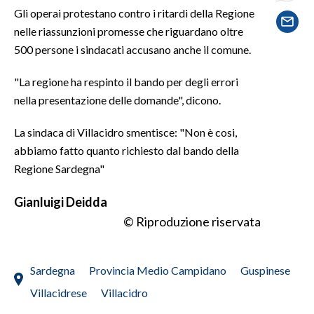
Gli operai protestano contro i ritardi della Regione
nelle riassunzioni promesse che riguardano oltre
SPETTACOLI
500 persone i sindacati accusano anche il comune.
GOSSIP
"La regione ha respinto il bando per degli errori
SALUTE
nella presentazione delle domande", dicono.
La sindaca di Villacidro smentisce: "Non è cosi,
SARDEGNA TURISMO
abbiamo fatto quanto richiesto dal bando della
SARDI NEL MONDO
Regione Sardegna"
NOTIZIE
Gianluigi Deidda
EVENTI
© Riproduzione riservata
#CARAUNIONE
Sardegna
Provincia Medio Campidano
Guspinese
3 MINUTI CON
Villacidrese
Villacidro
INSULARITÀ