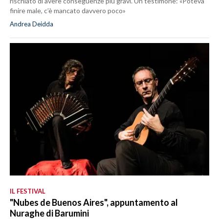
rischiato di avere conseguenze più gravi. Un testimone: «Poteva
finire male, c’è mancato davvero poco»
Andrea Deidda
IL FESTIVAL
"Nubes de Buenos Aires", appuntamento al
Nuraghe di Barumini