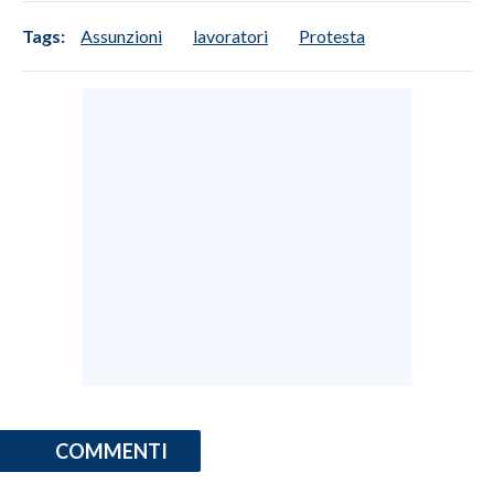
Tags:
Assunzioni
lavoratori
Protesta
INFO AZIENDE
ABBONATI
ANNUNCI
NECROLOGI
PUBBLICITÀ
SPIAGGE
STORE
COMMENTI