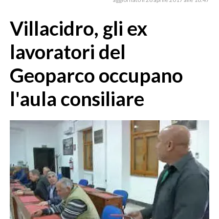
MEDIO CAMPIDANO
ORISTANO E PROVINCIA
Villacidro, gli ex
SASSARI E PROVINCIA
lavoratori del
GALLURA
NUORO E PROVINCIA
Geoparco occupano
OGLIASTRA
l'aula consiliare
AGENDA
CRONACA
ITALIA
MONDO
POLITICA
ECONOMIA
SERVIZI ALLE IMPRESE