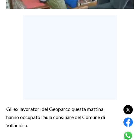
LAVORO
BANDI
SPORT IN SARDEGNA
SPORT
RISULTATI E CLASSIFICHE
CALCIO
CALCIO REGIONALE
BASKET
VOLLEY
MOTORI
Gli ex lavoratori del Geoparco questa mattina
TENNIS
hanno occupato l'aula consiliare del Comune di
ALTRI SPORT
Villacidro.
CULTURA