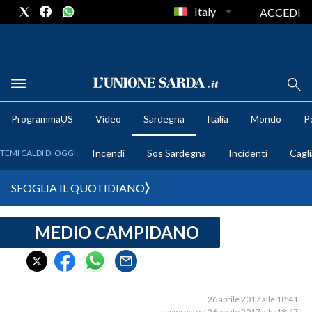
Italy
ACCEDI
METEO
ProgrammaUS
Video
Sardegna
Italia
Mondo
Po
COMUNI AL VOTO
Incendi
Sos Sardegna
Incidenti
Cagli
TEMI CALDI DI OGGI:
VIDEO
SFOGLIA IL QUOTIDIANO
FOTO
MEDIO CAMPIDANO
CRONACA SARDEGNA
CAGLIARI
PROVINCIA DI CAGLIARI
SULCIS IGLESIENTE
26 aprile 2017 alle 18:41
aggiornato il 26 aprile 2017 alle 18:47