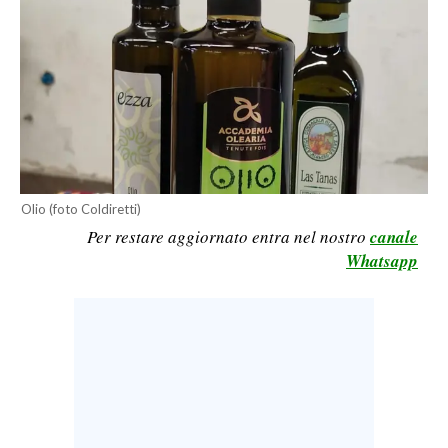
LAVORO
BANDI
SPORT IN SARDEGNA
SPORT
RISULTATI E CLASSIFICHE
Olio (foto Coldiretti)
CALCIO
Per restare aggiornato entra nel nostro
canale
CALCIO REGIONALE
Whatsapp
BASKET
VOLLEY
MOTORI
TENNIS
ALTRI SPORT
CULTURA