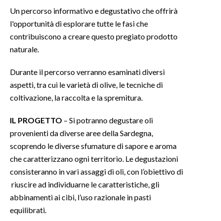
Un percorso informativo e degustativo che offrirà
INFO AZIENDE
l'opportunità di esplorare tutte le fasi che
contribuiscono a creare questo pregiato prodotto
ABBONATI
naturale.
ANNUNCI
NECROLOGI
Durante il percorso verranno esaminati diversi
PUBBLICITÀ
aspetti, tra cui le varietà di olive, le tecniche di
SPIAGGE
coltivazione, la raccolta e la spremitura.
STORE
IL PROGETTO
– Si potranno degustare oli
provenienti da diverse aree della Sardegna,
scoprendo le diverse sfumature di sapore e aroma
che caratterizzano ogni territorio. Le degustazioni
consisteranno in vari assaggi di oli, con l’obiettivo di
riuscire ad individuarne le caratteristiche, gli
abbinamenti ai cibi, l’uso razionale in pasti
equilibrati.