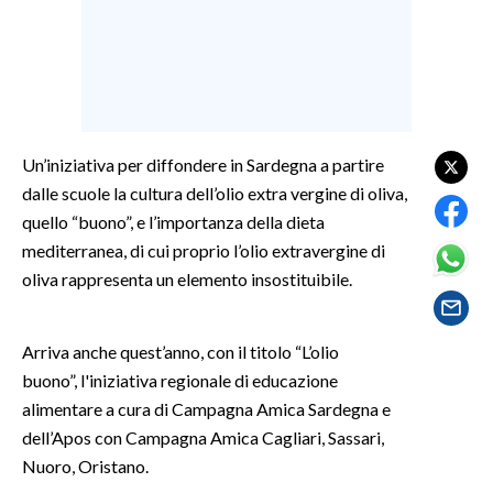
SPETTACOLI
GOSSIP
SALUTE
Un’iniziativa per diffondere in Sardegna a partire
dalle scuole la cultura dell’olio extra vergine di oliva,
SARDEGNA TURISMO
quello “buono”, e l’importanza della dieta
mediterranea, di cui proprio l’olio extravergine di
SARDI NEL MONDO
oliva rappresenta un elemento insostituibile.
NOTIZIE
EVENTI
Arriva anche quest’anno, con il titolo “L’olio
buono”, l'iniziativa regionale di educazione
#CARAUNIONE
alimentare a cura di Campagna Amica Sardegna e
3 MINUTI CON
dell’Apos con Campagna Amica Cagliari, Sassari,
Nuoro, Oristano.
INSULARITÀ