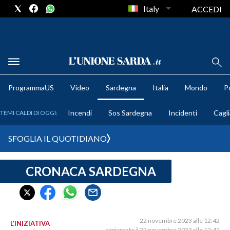
Italy
ACCEDI
METEO
ProgrammaUS
Video
Sardegna
Italia
Mondo
Po
COMUNI AL VOTO
Incendi
Sos Sardegna
Incidenti
Cagli
TEMI CALDI DI OGGI:
VIDEO
SFOGLIA IL QUOTIDIANO
FOTO
CRONACA SARDEGNA
CRONACA SARDEGNA
CAGLIARI
PROVINCIA DI CAGLIARI
SULCIS IGLESIENTE
22 novembre 2023 alle 12:42
L’INIZIATIVA
aggiornato il 22 novembre 2023 alle 12:42