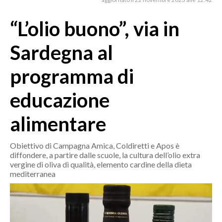
MEDIO CAMPIDANO
ORISTANO E PROVINCIA
“L’olio buono”, via in
SASSARI E PROVINCIA
Sardegna al
GALLURA
NUORO E PROVINCIA
programma di
OGLIASTRA
educazione
AGENDA
alimentare
CRONACA
ITALIA
Obiettivo di Campagna Amica, Coldiretti e Apos è
MONDO
diffondere, a partire dalle scuole, la cultura dell’olio extra
vergine di oliva di qualità, elemento cardine della dieta
POLITICA
mediterranea
ECONOMIA
SERVIZI ALLE IMPRESE