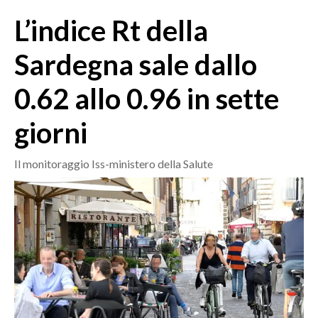
MEDIO CAMPIDANO
L’indice Rt della
ORISTANO E PROVINCIA
SASSARI E PROVINCIA
Sardegna sale dallo
GALLURA
0.62 allo 0.96 in sette
NUORO E PROVINCIA
OGLIASTRA
giorni
AGENDA
Il monitoraggio Iss-ministero della Salute
CRONACA
ITALIA
MONDO
POLITICA
ECONOMIA
SERVIZI ALLE IMPRESE