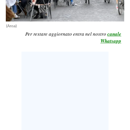
LAVORO
BANDI
(Ansa)
SPORT IN SARDEGNA
Per restare aggiornato entra nel nostro
canale
Whatsapp
SPORT
RISULTATI E CLASSIFICHE
CALCIO
CALCIO REGIONALE
BASKET
VOLLEY
MOTORI
TENNIS
ALTRI SPORT
CULTURA