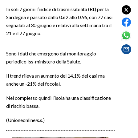
In soli 7 giorni l’indice di trasmissibilità (Rt) per la
SPETTACOLI
Sardegna è passato dallo 0.62 allo 0.96, con 77 casi
segnalati al 30 giugno e relativi alla settimana tra il
GOSSIP
21 e il 27 giugno.
SALUTE
Sono i dati che emergono dal monitoraggio
SARDEGNA TURISMO
periodico Iss-ministero della Salute.
SARDI NEL MONDO
Il trend rileva un aumento del 14.1% dei casi ma
NOTIZIE
anche un -21% dei focolai.
EVENTI
Nel complesso quindi l’Isola ha una classificazione
di rischio bassa.
#CARAUNIONE
(Unioneonline/s.s.)
3 MINUTI CON
INSULARITÀ