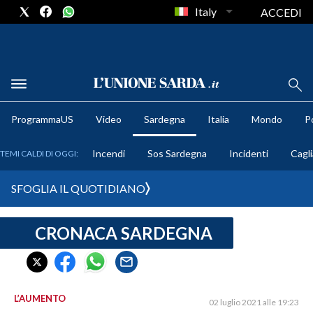
Italy
ACCEDI
METEO
ProgrammaUS
Video
Sardegna
Italia
Mondo
Po
COMUNI AL VOTO
Incendi
Sos Sardegna
Incidenti
Cagli
TEMI CALDI DI OGGI:
VIDEO
SFOGLIA IL QUOTIDIANO
FOTO
CRONACA SARDEGNA
CRONACA SARDEGNA
CAGLIARI
PROVINCIA DI CAGLIARI
SULCIS IGLESIENTE
L’AUMENTO
02 luglio 2021 alle 19:23