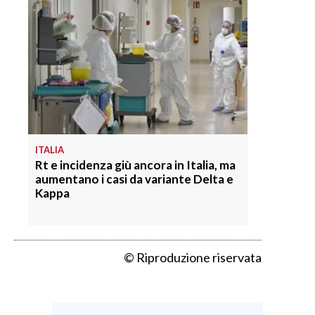
INFO AZIENDE
ABBONATI
ANNUNCI
NECROLOGI
PUBBLICITÀ
SPIAGGE
ITALIA
STORE
Rt e incidenza giù ancora in Italia, ma
aumentano i casi da variante Delta e
Kappa
© Riproduzione riservata