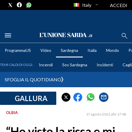
Italy
ACCEDI
METEO
ProgrammaUS
Video
Sardegna
Italia
Mondo
Po
COMUNI AL VOTO
Incendi
Sos Sardegna
Incidenti
Cagli
TEMI CALDI DI OGGI:
VIDEO
SFOGLIA IL QUOTIDIANO
FOTO
GALLURA
CRONACA SARDEGNA
CAGLIARI
OLBIA
17 agosto 2022 alle 17:48
PROVINCIA DI CAGLIARI
SULCIS IGLESIENTE
“Ho visto la rissa e mi