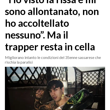
MEDIO CAMPIDANO
sono allontanato, non
ORISTANO E PROVINCIA
SASSARI E PROVINCIA
ho accoltellato
GALLURA
nessuno”. Ma il
NUORO E PROVINCIA
OGLIASTRA
trapper resta in cella
AGENDA
Migliorano intanto le condizioni del 35enne sassarese che
CRONACA
rischia la paralisi
ITALIA
MONDO
POLITICA
ECONOMIA
SERVIZI ALLE IMPRESE