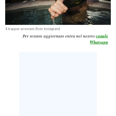
LAVORO
BANDI
SPORT IN SARDEGNA
Il trapper arrestato (foto Instagram)
Per restare aggiornato entra nel nostro
canale
SPORT
Whatsapp
RISULTATI E CLASSIFICHE
CALCIO
CALCIO REGIONALE
BASKET
VOLLEY
MOTORI
TENNIS
ALTRI SPORT
CULTURA