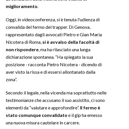
miglioramento
.
INFO AZIENDE
Oggi, in videoconferenza, si è tenuta l'udienza di
ABBONATI
convalida del fermo del trapper. Di Genova,
ANNUNCI
rappresentato dagli avvocati Pietro e Gian Maria
NECROLOGI
Nicotera di Roma,
si è avvalso della facoltà di
PUBBLICITÀ
non rispondere
, ma ha rilasciato una lunga
SPIAGGE
dichiarazione spontanea. “Ha spiegato la sua
posizione - racconta Pietro Nicotera - dicendo di
STORE
aver visto la rissa e di essersi allontanato dalla
zona”.
Secondo il legale, nella vicenda ma soprattutto nelle
testimonianze che accusano il suo assistito, ci sono
elementi da “valutare e approfondire”.
Il fermo è
stato comunque convalidato
e il gip ha emesso
una nuova misura cautelare in carcere.