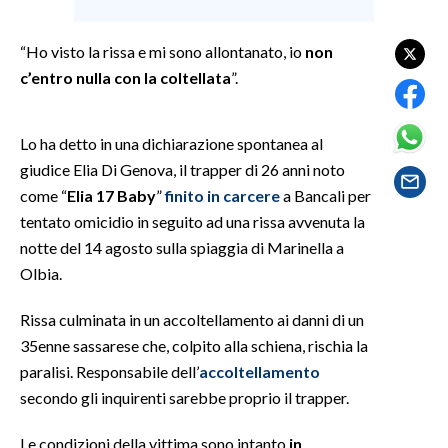
SPETTACOLI
“Ho visto la rissa e mi sono allontanato, io
non
c’entro nulla con la coltellata
”.
GOSSIP
SALUTE
Lo ha detto in una dichiarazione spontanea al
giudice Elia Di Genova, il trapper di 26 anni noto
SARDEGNA TURISMO
come “
Elia 17 Baby
”
finito in carcere
a Bancali per
tentato omicidio in seguito ad una rissa avvenuta la
SARDI NEL MONDO
notte del 14 agosto sulla spiaggia di Marinella a
NOTIZIE
Olbia.
EVENTI
Rissa culminata in un accoltellamento ai danni di un
35enne sassarese che, colpito alla schiena, rischia la
#CARAUNIONE
paralisi. Responsabile dell’
accoltellamento
3 MINUTI CON
secondo gli inquirenti sarebbe proprio il trapper.
INSULARITÀ
Le condizioni della vittima sono intanto
in