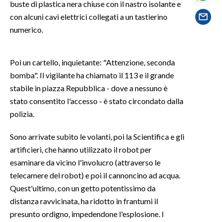
buste di plastica nera chiuse con il nastro isolante e
con alcuni cavi elettrici collegati a un tastierino
SPETTACOLI
numerico.
GOSSIP
Poi un cartello, inquietante: "Attenzione, seconda
SALUTE
bomba". Il vigilante ha chiamato il 113 e il grande
stabile in piazza Repubblica - dove a nessuno è
SARDEGNA TURISMO
stato consentito l'accesso - è stato circondato dalla
polizia.
SARDI NEL MONDO
NOTIZIE
Sono arrivate subito le volanti, poi la Scientifica e gli
EVENTI
artificieri, che hanno utilizzato il robot per
esaminare da vicino l'involucro (attraverso le
#CARAUNIONE
telecamere del robot) e poi il cannoncino ad acqua.
Quest'ultimo, con un getto potentissimo da
3 MINUTI CON
distanza ravvicinata, ha ridotto in frantumi il
presunto ordigno, impedendone l'esplosione. I
INSULARITÀ