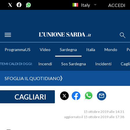
Italy
ACCEDI
METEO
ProgrammaUS
Video
Sardegna
Italia
Mondo
Po
COMUNI AL VOTO
Incendi
Sos Sardegna
Incidenti
Cagli
TEMI CALDI DI OGGI:
VIDEO
SFOGLIA IL QUOTIDIANO
FOTO
CAGLIARI
CRONACA SARDEGNA
CAGLIARI
15 ottobre 2019 alle 14:31
PROVINCIA DI CAGLIARI
aggiornato il 15 ottobre 2019 alle 17:38
SULCIS IGLESIENTE