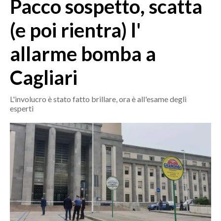
Pacco sospetto, scatta
MEDIO CAMPIDANO
ORISTANO E PROVINCIA
(e poi rientra) l'
SASSARI E PROVINCIA
allarme bomba a
GALLURA
NUORO E PROVINCIA
Cagliari
OGLIASTRA
AGENDA
L'involucro è stato fatto brillare, ora è all'esame degli
esperti
CRONACA
ITALIA
MONDO
POLITICA
ECONOMIA
SERVIZI ALLE IMPRESE