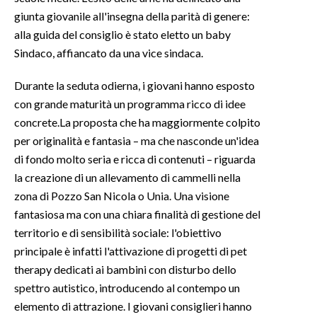
giunta giovanile all'insegna della parità di genere:
INFO AZIENDE
alla guida del consiglio è stato eletto un baby
Sindaco, affiancato da una vice sindaca.
ABBONATI
ANNUNCI
Durante la seduta odierna, i giovani hanno esposto
NECROLOGI
con grande maturità un programma ricco di idee
PUBBLICITÀ
concrete.La proposta che ha maggiormente colpito
SPIAGGE
per originalità e fantasia – ma che nasconde un'idea
di fondo molto seria e ricca di contenuti – riguarda
STORE
la creazione di un allevamento di cammelli nella
zona di Pozzo San Nicola o Unia. Una visione
fantasiosa ma con una chiara finalità di gestione del
territorio e di sensibilità sociale: l'obiettivo
principale è infatti l'attivazione di progetti di pet
therapy dedicati ai bambini con disturbo dello
spettro autistico, introducendo al contempo un
elemento di attrazione. I giovani consiglieri hanno