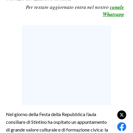
Per restare aggiornato entra nel nostro
canale
LAVORO
Whatsapp
BANDI
SPORT IN SARDEGNA
SPORT
RISULTATI E CLASSIFICHE
CALCIO
CALCIO REGIONALE
BASKET
VOLLEY
MOTORI
TENNIS
Nel giorno della Festa della Repubblica l’aula
ALTRI SPORT
consiliare di Stintino ha ospitato un appuntamento
di grande valore culturale e di formazione civica: la
CULTURA