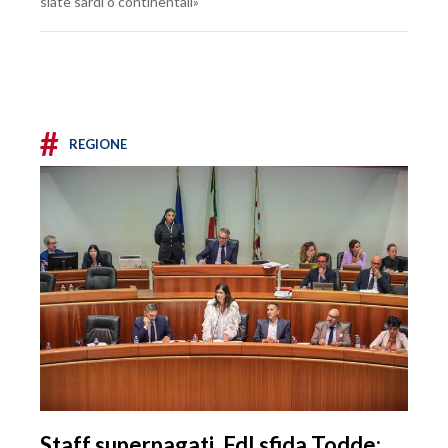
siate sardi o continentali»
#
REGIONE
Staff superpagati, FdI sfida Todde: