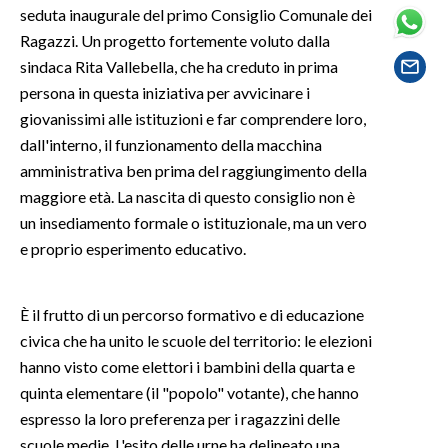
seduta inaugurale del primo Consiglio Comunale dei
Ragazzi. Un progetto fortemente voluto dalla
SPETTACOLI
sindaca Rita Vallebella, che ha creduto in prima
persona in questa iniziativa per avvicinare i
GOSSIP
giovanissimi alle istituzioni e far comprendere loro,
SALUTE
dall'interno, il funzionamento della macchina
amministrativa ben prima del raggiungimento della
SARDEGNA TURISMO
maggiore età. La nascita di questo consiglio non è
un insediamento formale o istituzionale, ma un vero
SARDI NEL MONDO
e proprio esperimento educativo.
NOTIZIE
EVENTI
È il frutto di un percorso formativo e di educazione
civica che ha unito le scuole del territorio: le elezioni
#CARAUNIONE
hanno visto come elettori i bambini della quarta e
quinta elementare (il "popolo" votante), che hanno
3 MINUTI CON
espresso la loro preferenza per i ragazzini delle
INSULARITÀ
scuole medie. L'esito delle urne ha delineato una