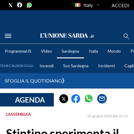
Italy
ACCEDI
METEO
ProgrammaUS
Video
Sardegna
Italia
Mondo
Po
COMUNI AL VOTO
Incendi
Sos Sardegna
Incidenti
Cagli
TEMI CALDI DI OGGI:
VIDEO
SFOGLIA IL QUOTIDIANO
FOTO
AGENDA
CRONACA SARDEGNA
CAGLIARI
L’ASSEMBLEA
02 giugno 2026 alle 15:52
PROVINCIA DI CAGLIARI
SULCIS IGLESIENTE
Stintino sperimenta il