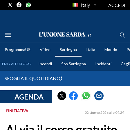
Italy
ACCEDI
METEO
ProgrammaUS
Video
Sardegna
Italia
Mondo
Po
COMUNI AL VOTO
Incendi
Sos Sardegna
Incidenti
Cagli
TEMI CALDI DI OGGI:
VIDEO
SFOGLIA IL QUOTIDIANO
FOTO
AGENDA
CRONACA SARDEGNA
CAGLIARI
L’INIZIATIVA
02 giugno 2026 alle 09:29
PROVINCIA DI CAGLIARI
SULCIS IGLESIENTE
Al via il corso gratuito