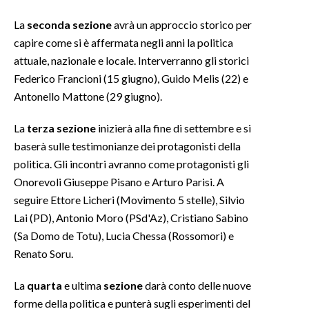
La
seconda sezione
avrà un approccio storico per
INFO AZIENDE
capire come si è affermata negli anni la politica
ABBONATI
attuale, nazionale e locale. Interverranno gli storici
ANNUNCI
Federico Francioni (15 giugno), Guido Melis (22) e
NECROLOGI
Antonello Mattone (29 giugno).
PUBBLICITÀ
La
terza sezione
inizierà alla fine di settembre e si
SPIAGGE
baserà sulle testimonianze dei protagonisti della
STORE
politica. Gli incontri avranno come protagonisti gli
Onorevoli Giuseppe Pisano e Arturo Parisi. A
seguire Ettore Licheri (Movimento 5 stelle), Silvio
Lai (PD), Antonio Moro (PSd'Az), Cristiano Sabino
(Sa Domo de Totu), Lucia Chessa (Rossomori) e
Renato Soru.
La
quarta
e ultima
sezione
darà conto delle nuove
forme della politica e punterà sugli esperimenti del