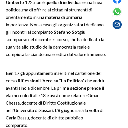
Umberto 122, non è quello di individuare una linea
politica, ma di offrire ai cittadini strumenti di
SPETTACOLI
orientamento in una materia di primaria
importanza. Non a caso gli organizzatori dedicano
GOSSIP
gli incontri al compianto
Stefano Sotgiu
,
scomparso nel dicembre scorso, che ha dedicato la
SALUTE
sua vita allo studio della democrazia reale e
SARDEGNA TURISMO
compiuta lasciando una eredità dal valore immenso.
SARDI NEL MONDO
Ben 17 gli appuntamenti inseriti nel cartellone del
NOTIZIE
corso
Riflessioni libere su “La Politica”
che andrà
EVENTI
avanti sino a dicembre. La
prima sezione
prende il
via mercoledì alle 18 e avrà come relatore Omar
#CARAUNIONE
Chessa, docente di Diritto Costituzionale
nell'Università di Sassari. L'8 giugno sarà la volta di
3 MINUTI CON
Carla Bassu, docente di diritto pubblico
comparato.
INSULARITÀ