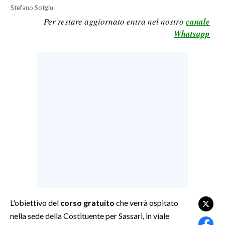
Stefano Sotgiu
LAVORO
Per restare aggiornato entra nel nostro
canale
BANDI
Whatsapp
SPORT IN SARDEGNA
SPORT
RISULTATI E CLASSIFICHE
CALCIO
CALCIO REGIONALE
BASKET
VOLLEY
MOTORI
TENNIS
ALTRI SPORT
L'obiettivo del
corso gratuito
che verrà ospitato
nella sede della Costituente per Sassari, in viale
CULTURA