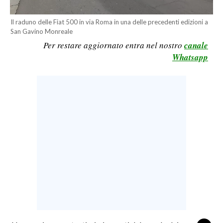
LAVORO
Il raduno delle Fiat 500 in via Roma in una delle precedenti edizioni a
BANDI
San Gavino Monreale
Per restare aggiornato entra nel nostro
canale
SPORT IN SARDEGNA
Whatsapp
SPORT
RISULTATI E CLASSIFICHE
CALCIO
CALCIO REGIONALE
BASKET
VOLLEY
MOTORI
TENNIS
ALTRI SPORT
CULTURA