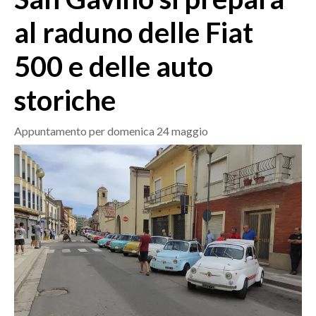
MEDIO CAMPIDANO
al raduno delle Fiat
ORISTANO E PROVINCIA
SASSARI E PROVINCIA
500 e delle auto
GALLURA
storiche
NUORO E PROVINCIA
OGLIASTRA
Appuntamento per domenica 24 maggio
AGENDA
CRONACA
ITALIA
MONDO
POLITICA
ECONOMIA
SERVIZI ALLE IMPRESE