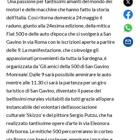
Una passione per tantissimi amanti del mondo dei
motori e delle macchine che hanno fatto la storia
SPETTACOLI
dell’Italia. Così ritorna domenica 24 maggio il
raduno, giunto alla 24esima edizione, della mitica
GOSSIP
Fiat 500 e delle auto d’epoca che si svolgerà a San
Gavino in via Roma con le iscrizioni aperte a partire
SALUTE
delle 9. La manifestazione, che coinvolge gli
appassionati provenienti da tutta la Sardegna, è
SARDEGNA TURISMO
organizzata da ‘Gli amici della 500 di San Gavino
SARDI NEL MONDO
Monreale’. Dalle 9 sarà possibile ammirare le auto
mentre alle 11.30 ci sarà la partenza per un giro
NOTIZIE
turistico di San Gavino, diventato il paese dei
EVENTI
bellissimi murales visitabili da tutti grazie all’opera
instancabile dei volontari dell’associazione
#CARAUNIONE
culturale ‘Skizzo’ e del pittore Sergio Putzu, che ha
realizzato tantissime opere d’arte in via Eleonora
3 MINUTI CON
d’Arborea. Le mitiche 500 percorreranno in corteo
INSULARITÀ
via Roma con brevi soste per ammirare i murales e