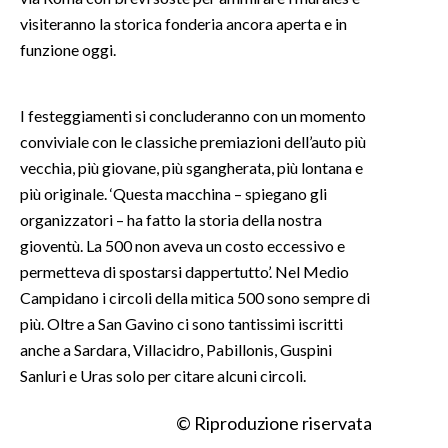
visiteranno la storica fonderia ancora aperta e in
INFO AZIENDE
funzione oggi.
ABBONATI
ANNUNCI
I festeggiamenti si concluderanno con un momento
NECROLOGI
conviviale con le classiche premiazioni dell’auto più
PUBBLICITÀ
vecchia, più giovane, più sgangherata, più lontana e
più originale. ‘Questa macchina – spiegano gli
SPIAGGE
organizzatori – ha fatto la storia della nostra
STORE
gioventù. La 500 non aveva un costo eccessivo e
permetteva di spostarsi dappertutto’. Nel Medio
Campidano i circoli della mitica 500 sono sempre di
più. Oltre a San Gavino ci sono tantissimi iscritti
anche a Sardara, Villacidro, Pabillonis, Guspini
Sanluri e Uras solo per citare alcuni circoli.
© Riproduzione riservata