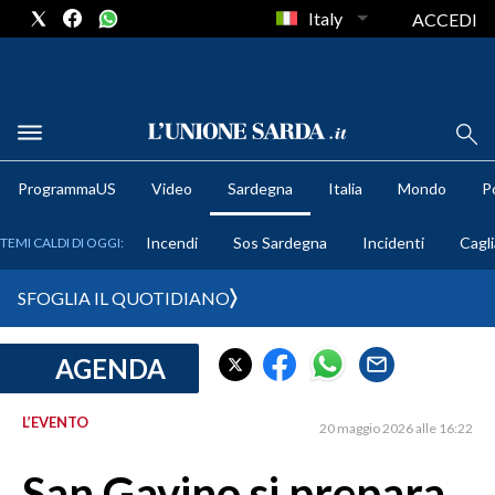
Italy
ACCEDI
METEO
ProgrammaUS
Video
Sardegna
Italia
Mondo
Po
COMUNI AL VOTO
Incendi
Sos Sardegna
Incidenti
Cagli
TEMI CALDI DI OGGI:
VIDEO
SFOGLIA IL QUOTIDIANO
FOTO
AGENDA
CRONACA SARDEGNA
CAGLIARI
L’EVENTO
20 maggio 2026 alle 16:22
PROVINCIA DI CAGLIARI
SULCIS IGLESIENTE
San Gavino si prepara