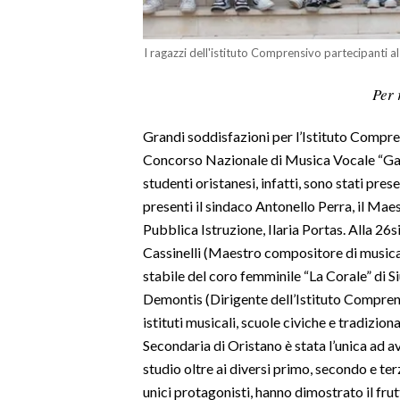
LAVORO
BANDI
I ragazzi dell'istituto Comprensivo partecipanti a
Per 
SPORT IN SARDEGNA
Grandi soddisfazioni per l’Istituto Compre
SPORT
Concorso Nazionale di Musica Vocale “Gavi
RISULTATI E CLASSIFICHE
studenti oristanesi, infatti, sono stati pre
CALCIO
presenti il sindaco Antonello Perra, il Maest
CALCIO REGIONALE
Pubblica Istruzione, Ilaria Portas. Alla 26
BASKET
Cassinelli (Maestro compositore di musica
VOLLEY
stabile del coro femminile “La Corale” di 
Demontis (Dirigente dell’Istituto Compren
MOTORI
istituti musicali, scuole civiche e tradizion
TENNIS
Secondaria di Oristano è stata l’unica ad 
ALTRI SPORT
studio oltre ai diversi primo, secondo e ter
unici protagonisti, hanno dimostrato il frut
CULTURA