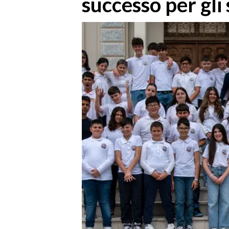
successo per gli
MEDIO CAMPIDANO
ORISTANO E PROVINCIA
SASSARI E PROVINCIA
GALLURA
NUORO E PROVINCIA
OGLIASTRA
AGENDA
CRONACA
ITALIA
MONDO
POLITICA
ECONOMIA
SERVIZI ALLE IMPRESE