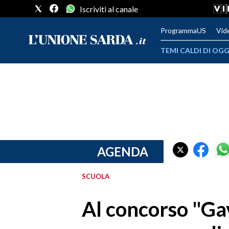
Iscriviti al canale
ProgrammaUS
Vid
TEMI CALDI DI OGG
METEO
COMUNI AL VOTO
VIDEO
FOTO
AGENDA
CRONACA SARDEGNA
SCUOLA
CAGLIARI
Al concorso "Ga
PROVINCIA DI CAGLIARI
SULCIS IGLESIENTE