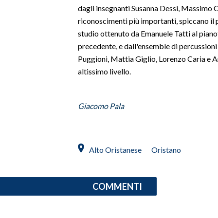
dagli insegnanti Susanna Dessì, Massimo Ca
riconoscimenti più importanti, spiccano il
SPETTACOLI
studio ottenuto da Emanuele Tatti al piano
GOSSIP
precedente, e dall'ensemble di percussioni
Puggioni, Mattia Giglio, Lorenzo Caria e A
SALUTE
altissimo livello.
SARDEGNA TURISMO
Giacomo Pala
SARDI NEL MONDO
NOTIZIE
EVENTI
Alto Oristanese
Oristano
#CARAUNIONE
COMMENTI
3 MINUTI CON
INSULARITÀ