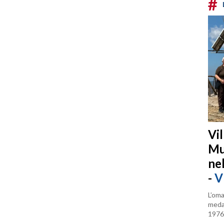
#
Vi
Mu
ne
-
V
L’oma
medag
1976