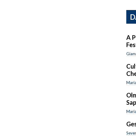
D
A P
Fes
Giam
Cul
Che
Maria
Olm
Sap
Maria
Ges
Sever