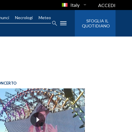
Italy
ACCEDI
nunci
Necrologi
Meteo
SFOGLIA IL
QUOTIDIANO
ONCERTO