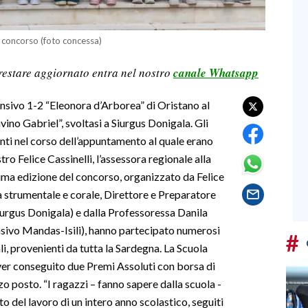
l concorso (foto concessa)
restare aggiornato entra nel nostro
canale Whatsapp
nsivo 1-2 “Eleonora d’Arborea” di Oristano al
no Gabriel”, svoltasi a Siurgus Donigala. Gli
senti nel corso dell’appuntamento al quale erano
ro Felice Cassinelli, l’assessora regionale alla
sima edizione del concorso, organizzato da Felice
 strumentale e corale, Direttore e Preparatore
Siurgus Donigala) e dalla Professoressa Danila
sivo Mandas-Isili), hanno partecipato numerosi
#
ali, provenienti da tutta la Sardegna. La Scuola
aver conseguito due Premi Assoluti con borsa di
zo posto. “I ragazzi – fanno sapere dalla scuola -
to del lavoro di un intero anno scolastico, seguiti