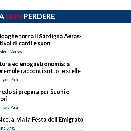
A
NON
PERDERE
loaghe torna il Sardigna Aeras-
tival di canti e suoni
piero Marras
tura ed enogastronomia: a
remule racconti sotto le stelle
ngela Pala
edo si prepara per Suoni e
ori
ngela Pala
ico, al via la Festa dell’Emigrato
ino Sirigu