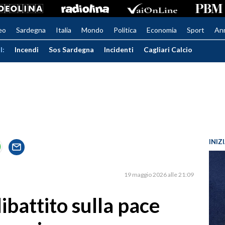
eo
Sardegna
Italia
Mondo
Politica
Economia
Sport
An
I:
Incendi
Sos Sardegna
Incidenti
Cagliari Calcio
INIZ
19 maggio 2026 alle 21:09
ibattito sulla pace