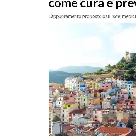
come cura e pre
MEDIO CAMPIDANO
ORISTANO E PROVINCIA
L’appuntamento proposto dall'Isde, medici
SASSARI E PROVINCIA
GALLURA
NUORO E PROVINCIA
OGLIASTRA
AGENDA
CRONACA
ITALIA
MONDO
POLITICA
ECONOMIA
SERVIZI ALLE IMPRESE