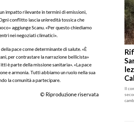
 un impatto rilevante in termini di emissioni,
gni conflitto lascia un’eredità tossica che
l fuoco» aggiunge Scanu. «Per questo chiediamo
entri nei negoziati climatici».
re della pace come determinante di salute. «È
Rif
ni, per contrastare la narrazione bellicista»
Sa
tti è parte della missione sanitaria». «La pace
lez
one e armonia. Tutti abbiamo un ruolo nella sua
Ca
ando la comunità a partecipare.
Il co
© Riproduzione riservata
seco
cambi