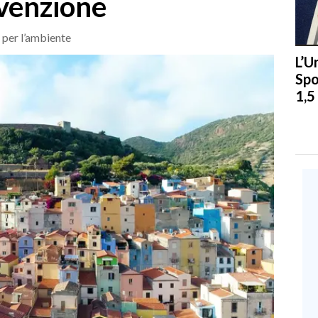
venzione
 per l’ambiente
L’U
Spo
1,5