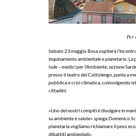
LAVORO
BANDI
SPORT IN SARDEGNA
Per 
SPORT
Sabato 23 maggio Bosa ospiterà l’incontr
RISULTATI E CLASSIFICHE
inquinamento ambientale e planetario. La
CALCIO
Isde – medici per l’Ambiente, sezione Sar
presso il teatro del Cottolengo, punta a met
CALCIO REGIONALE
pubblica e crisi climatica, coinvolgendo ist
BASKET
cittadini.
VOLLEY
MOTORI
«Uno dei nostri compiti è divulgare in mani
TENNIS
su ambiente e salute» spiega Domenico Scan
ALTRI SPORT
planetaria vogliamo richiamare il peso eco
dibattiti ambientali».
CULTURA