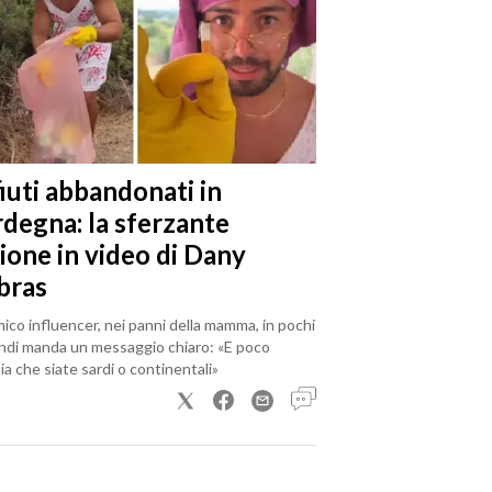
iuti abbandonati in
rdegna: la sferzante
ione in video di Dany
bras
mico influencer, nei panni della mamma, in pochi
ndi manda un messaggio chiaro: «E poco
a che siate sardi o continentali»