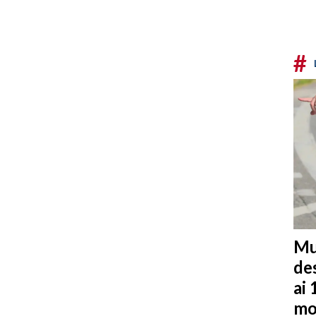
#
Mu
de
ai 
mo