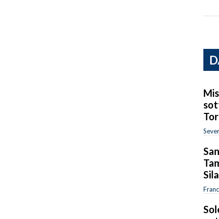
D
Mis
sot
Tor
Sever
San
Tam
Sil
Fran
Sol