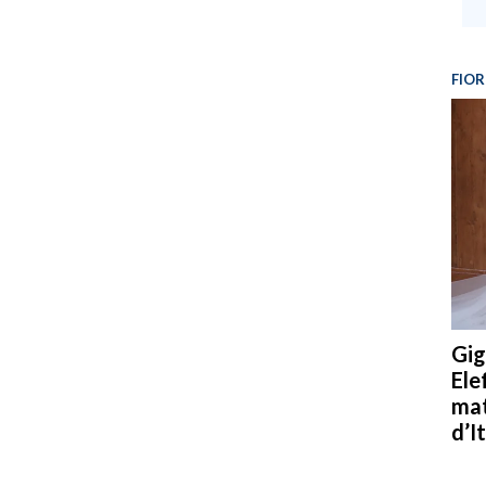
FIOR
Gig
Ele
mat
d’It