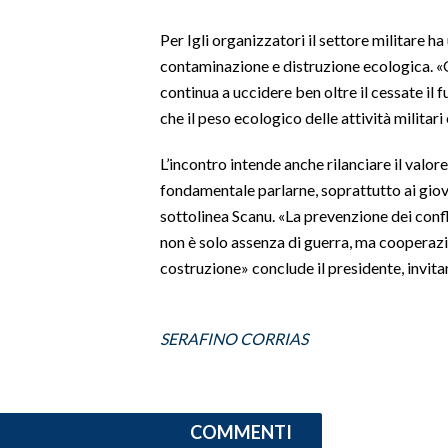
Per Igli organizzatori il settore militare ha
SPETTACOLI
contaminazione e distruzione ecologica. «O
continua a uccidere ben oltre il cessate i
GOSSIP
che il peso ecologico delle attività militari 
SALUTE
L’incontro intende anche rilanciare il valo
SARDEGNA TURISMO
fondamentale parlarne, soprattutto ai giova
sottolinea Scanu. «La prevenzione dei confli
SARDI NEL MONDO
non è solo assenza di guerra, ma cooperazi
costruzione» conclude il presidente, invit
NOTIZIE
EVENTI
SERAFINO CORRIAS
#CARAUNIONE
3 MINUTI CON
COMMENTI
INSULARITÀ