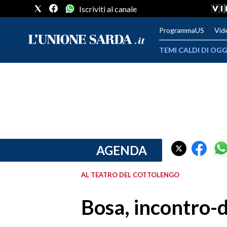
Iscriviti al canale
ProgrammaUS
Vid
TEMI CALDI DI OGG
METEO
COMUNI AL VOTO
VIDEO
FOTO
AGENDA
CRONACA SARDEGNA
AL TEATRO DEL COTTOLENGO
CAGLIARI
Bosa, incontro-d
PROVINCIA DI CAGLIARI
SULCIS IGLESIENTE