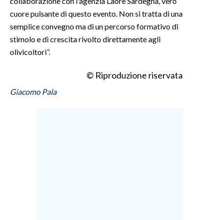
collaborazione con l'agenzia Laore Sardegna, vero
cuore pulsante di questo evento. Non si tratta di una
INFO AZIENDE
semplice convegno ma di un percorso formativo di
ABBONATI
stimolo e di crescita rivolto direttamente agli
olivicoltori”.
ANNUNCI
NECROLOGI
© Riproduzione riservata
PUBBLICITÀ
Giacomo Pala
SPIAGGE
STORE