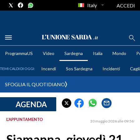
Italy
ACCEDI
METEO
ProgrammaUS
Video
Sardegna
Italia
Mondo
Po
COMUNI AL VOTO
Incendi
Sos Sardegna
Incidenti
Cagli
TEMI CALDI DI OGGI:
VIDEO
SFOGLIA IL QUOTIDIANO
FOTO
AGENDA
CRONACA SARDEGNA
CAGLIARI
L’APPUNTAMENTO
20 maggio 2026 alle 09:56
PROVINCIA DI CAGLIARI
SULCIS IGLESIENTE
Siamanna, giovedì 21