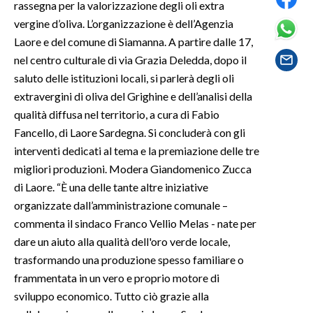
rassegna per la valorizzazione degli oli extra
vergine d’oliva. L’organizzazione è dell’Agenzia
SPETTACOLI
Laore e del comune di Siamanna. A partire dalle 17,
nel centro culturale di via Grazia Deledda, dopo il
GOSSIP
saluto delle istituzioni locali, si parlerà degli oli
extravergini di oliva del Grighine e dell’analisi della
SALUTE
qualità diffusa nel territorio, a cura di Fabio
SARDEGNA TURISMO
Fancello, di Laore Sardegna. Si concluderà con gli
interventi dedicati al tema e la premiazione delle tre
SARDI NEL MONDO
migliori produzioni. Modera Giandomenico Zucca
di Laore. “È una delle tante altre iniziative
NOTIZIE
organizzate dall’amministrazione comunale –
EVENTI
commenta il sindaco Franco Vellio Melas - nate per
dare un aiuto alla qualità dell'oro verde locale,
#CARAUNIONE
trasformando una produzione spesso familiare o
3 MINUTI CON
frammentata in un vero e proprio motore di
sviluppo economico. Tutto ciò grazie alla
INSULARITÀ