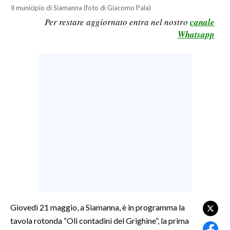
Il municipio di Siamanna (foto di Giacomo Pala)
LAVORO
Per restare aggiornato entra nel nostro
canale
BANDI
Whatsapp
SPORT IN SARDEGNA
SPORT
RISULTATI E CLASSIFICHE
CALCIO
CALCIO REGIONALE
BASKET
VOLLEY
MOTORI
TENNIS
ALTRI SPORT
Giovedì 21 maggio, a Siamanna, è in programma la
tavola rotonda “Oli contadini del Grighine”, la prima
CULTURA