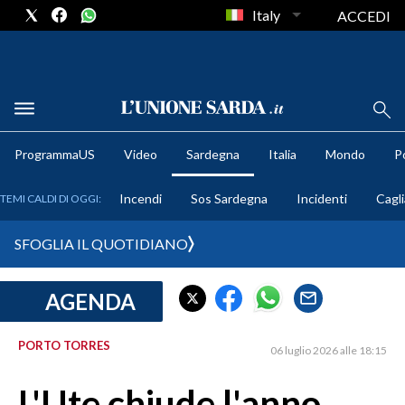
Italy
ACCEDI
METEO
ProgrammaUS
Video
Sardegna
Italia
Mondo
Po
COMUNI AL VOTO
Incendi
Sos Sardegna
Incidenti
Cagli
TEMI CALDI DI OGGI:
VIDEO
SFOGLIA IL QUOTIDIANO
FOTO
AGENDA
CRONACA SARDEGNA
CAGLIARI
PORTO TORRES
06 luglio 2026 alle 18:15
PROVINCIA DI CAGLIARI
SULCIS IGLESIENTE
L'Ute chiude l'anno