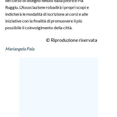
del corso di disegno tenuto dalla pittrice Pia
Ruggiu. L’Associazione robadirà i propri scopi e
INFO AZIENDE
indicherà le modalità di iscrizione ai corsi e alle
ABBONATI
iniziative con la finalità di promuovere il più
possibile il coinvolgimento della città.
ANNUNCI
NECROLOGI
© Riproduzione riservata
PUBBLICITÀ
Mariangela Pala
SPIAGGE
STORE