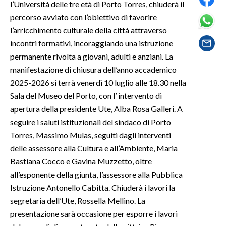
l’Università delle tre età di Porto Torres, chiuderà il
percorso avviato con l’obiettivo di favorire
SPETTACOLI
l’arricchimento culturale della città attraverso
incontri formativi, incoraggiando una istruzione
GOSSIP
permanente rivolta a giovani, adulti e anziani. La
manifestazione di chiusura dell’anno accademico
SALUTE
2025-2026 si terrà venerdì 10 luglio alle 18.30 nella
SARDEGNA TURISMO
Sala del Museo del Porto, con l’ intervento di
apertura della presidente Ute, Alba Rosa Galleri. A
SARDI NEL MONDO
seguire i saluti istituzionali del sindaco di Porto
Torres, Massimo Mulas, seguiti dagli interventi
NOTIZIE
delle assessore alla Cultura e all’Ambiente, Maria
EVENTI
Bastiana Cocco e Gavina Muzzetto, oltre
all’esponente della giunta, l’assessore alla Pubblica
#CARAUNIONE
Istruzione Antonello Cabitta. Chiuderà i lavori la
3 MINUTI CON
segretaria dell’Ute, Rossella Mellino. La
presentazione sarà occasione per esporre i lavori
INSULARITÀ