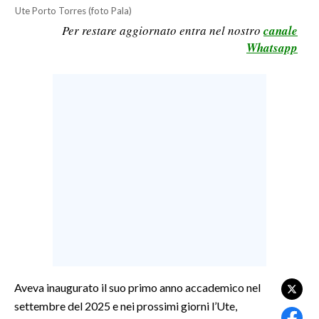
Ute Porto Torres (foto Pala)
LAVORO
Per restare aggiornato entra nel nostro
canale
BANDI
Whatsapp
SPORT IN SARDEGNA
SPORT
RISULTATI E CLASSIFICHE
CALCIO
CALCIO REGIONALE
BASKET
VOLLEY
MOTORI
TENNIS
ALTRI SPORT
Aveva inaugurato il suo primo anno accademico nel
settembre del 2025 e nei prossimi giorni l’Ute,
CULTURA