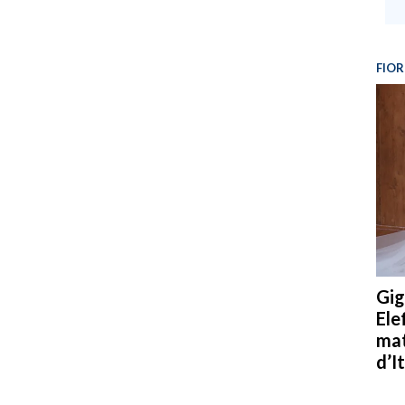
FIOR
Gig
Ele
mat
d’It