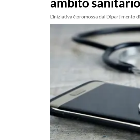
ambito sanitari
MEDIO CAMPIDANO
ORISTANO E PROVINCIA
L’iniziativa è promossa dal Dipartimento di
SASSARI E PROVINCIA
GALLURA
NUORO E PROVINCIA
OGLIASTRA
AGENDA
CRONACA
ITALIA
MONDO
POLITICA
ECONOMIA
SERVIZI ALLE IMPRESE