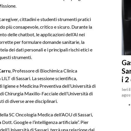
Missione.
 caregiver, cittadini e studenti strumenti pratici
modo più consapevole, critico e sicuro. Durante la
to delle chatbot, le applicazioni dell’AI nei
corrette per formulare domande sanitarie, la
tela dei dati personali e i principali rischi etici e
 questi strumenti.
Gas
Sa
Carru
, Professore di Biochimica Clinica
i 2
 LILT di Sassari. La sessione scientifica,
di Igiene e Medicina Preventiva dell’Università di
Ieri 
i Chirurgia Maxillo-Facciale dell’Università di
agost
ti di diverse aree disciplinari.
ella SC Oncologia Medica dell’AOU di Sassari,
ott. Google e l’intelligenza artificiale”. Pier
ll’Università di Sassari, terrà una relazione dal