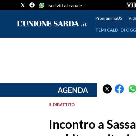
Iscriviti al canale
ProgrammaUS
Vid
TEMI CALDI DI OGG
METEO
COMUNI AL VOTO
VIDEO
FOTO
AGENDA
CRONACA SARDEGNA
IL DIBATTITO
CAGLIARI
Incontro a Sassar
PROVINCIA DI CAGLIARI
SULCIS IGLESIENTE