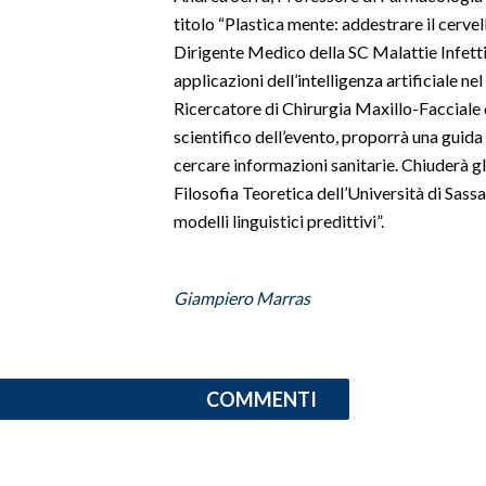
titolo “Plastica mente: addestrare il cervell
INFO AZIENDE
Dirigente Medico della SC Malattie Infettiv
applicazioni dell’intelligenza artificiale ne
ABBONATI
Ricercatore di Chirurgia Maxillo-Facciale d
ANNUNCI
scientifico dell’evento, proporrà una guida
NECROLOGI
cercare informazioni sanitarie. Chiuderà g
PUBBLICITÀ
Filosofia Teoretica dell’Università di Sassar
SPIAGGE
modelli linguistici predittivi”.
STORE
Giampiero Marras
COMMENTI