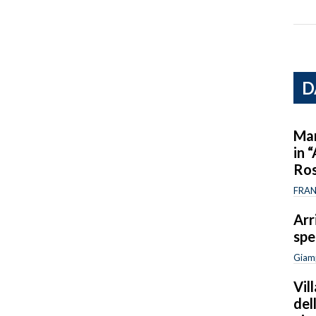
D
Mar
in 
Ro
FRAN
Arr
spe
Giam
Vil
del