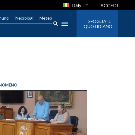
Italy
ACCEDI
nunci
Necrologi
Meteo
SFOGLIA IL
QUOTIDIANO
FENOMENO