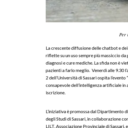
LAVORO
BANDI
SPORT IN SARDEGNA
Per 
SPORT
La crescente diffusione delle chatbot e dei 
RISULTATI E CLASSIFICHE
riflette su un uso sempre più massiccio da p
CALCIO
diagnosi e cure mediche. La sfida non è viet
pazienti a farlo meglio. Venerdì alle 9.30
CALCIO REGIONALE
2
dell’Università di Sassari ospita l’event
BASKET
consapevole dell’intelligenza artificiale in
VOLLEY
iscrizione.
MOTORI
TENNIS
L’iniziativa è promossa dal Dipartimento 
ALTRI SPORT
degli Studi di Sassari, in collaborazione co
LILT, Associazione Provinciale di Sassari, 
CULTURA