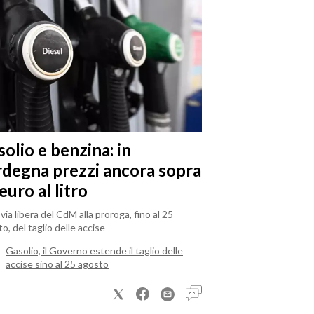
olio e benzina: in
rdegna prezzi ancora sopra
 euro al litro
il via libera del CdM alla proroga, fino al 25
o, del taglio delle accise
Gasolio, il Governo estende il taglio delle
accise sino al 25 agosto