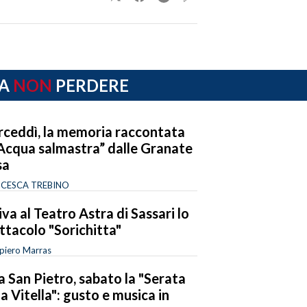
A
NON
PERDERE
ceddì, la memoria raccontata
“Acqua salmastra” dalle Granate
sa
CESCA TREBINO
iva al Teatro Astra di Sassari lo
ttacolo "Sorichitta"
piero Marras
la San Pietro, sabato la "Serata
la Vitella": gusto e musica in