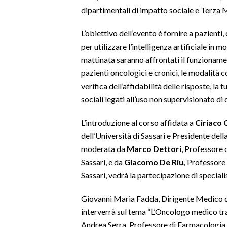
dipartimentali di impatto sociale e Terza 
SPETTACOLI
L’obiettivo dell’evento è fornire a pazienti,
per utilizzare l’intelligenza artificiale in 
GOSSIP
mattinata saranno affrontati il funzionamen
SALUTE
pazienti oncologici e cronici, le modalità 
verifica dell’affidabilità delle risposte, la tu
SARDEGNA TURISMO
sociali legati all’uso non supervisionato di
SARDI NEL MONDO
L’introduzione al corso affidata a
Ciriaco 
dell’Università di Sassari e Presidente della
NOTIZIE
moderata da
Marco Dettori
, Professore 
EVENTI
Sassari, e da
Giacomo De Riu,
Professore d
Sassari, vedrà la partecipazione di specialis
#CARAUNIONE
Giovanni Maria Fadda, Dirigente Medico d
3 MINUTI CON
interverrà sul tema “L’Oncologo medico tra D
INSULARITÀ
Andrea Serra, Professore di Farmacologia de