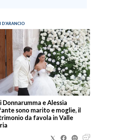
I D’ARANCIO
i Donnarumma e Alessia
fante sono marito e moglie, il
rimonio da favola in Valle
ria