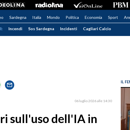
eo
Sardegna
Italia
Mondo
Politica
Economia
Sport
An
I:
Incendi
Sos Sardegna
Incidenti
Cagliari Calcio
IL 
06 luglio 2026 alle 14:30
i sull'uso dell'IA in