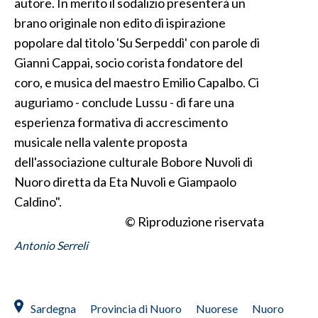
autore. In merito il sodalizio presenterà un
brano originale non edito di ispirazione
INFO AZIENDE
popolare dal titolo 'Su Serpeddì' con parole di
ABBONATI
Gianni Cappai, socio corista fondatore del
ANNUNCI
coro, e musica del maestro Emilio Capalbo. Ci
NECROLOGI
auguriamo - conclude Lussu - di fare una
PUBBLICITÀ
esperienza formativa di accrescimento
SPIAGGE
musicale nella valente proposta
dell'associazione culturale Bobore Nuvoli di
STORE
Nuoro diretta da Eta Nuvoli e Giampaolo
Caldino".
© Riproduzione riservata
Antonio Serreli
Sardegna
Provincia di Nuoro
Nuorese
Nuoro