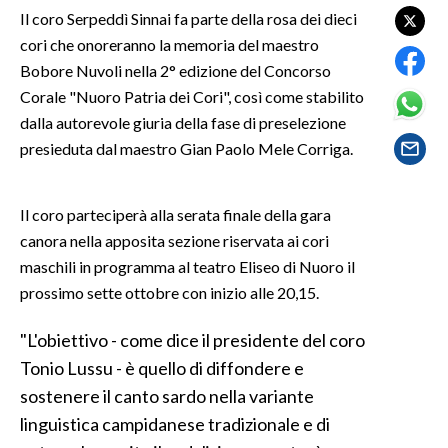
Il coro Serpeddì Sinnai fa parte della rosa dei dieci
cori che onoreranno la memoria del maestro
SPETTACOLI
Bobore Nuvoli nella 2° edizione del Concorso
GOSSIP
Corale "Nuoro Patria dei Cori", così come stabilito
dalla autorevole giuria della fase di preselezione
SALUTE
presieduta dal maestro Gian Paolo Mele Corriga.
SARDEGNA TURISMO
Il coro parteciperà alla serata finale della gara
SARDI NEL MONDO
canora nella apposita sezione riservata ai cori
maschili in programma al teatro Eliseo di Nuoro il
NOTIZIE
prossimo sette ottobre con inizio alle 20,15.
EVENTI
"L'obiettivo - come dice il presidente del coro
#CARAUNIONE
Tonio Lussu - è quello di diffondere e
sostenere il canto sardo nella variante
3 MINUTI CON
linguistica campidanese tradizionale e di
INSULARITÀ