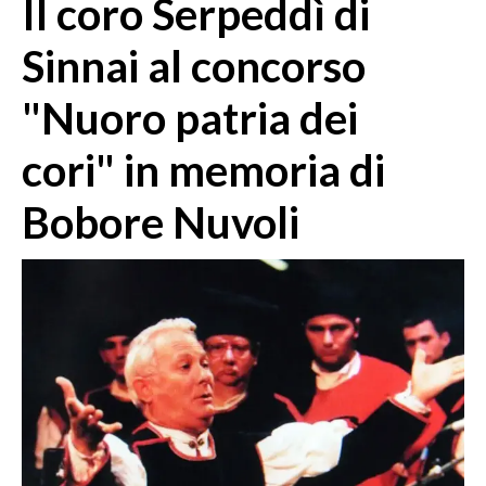
Il coro Serpeddì di
MEDIO CAMPIDANO
ORISTANO E PROVINCIA
Sinnai al concorso
SASSARI E PROVINCIA
"Nuoro patria dei
GALLURA
NUORO E PROVINCIA
cori" in memoria di
OGLIASTRA
AGENDA
Bobore Nuvoli
CRONACA
ITALIA
MONDO
POLITICA
ECONOMIA
SERVIZI ALLE IMPRESE