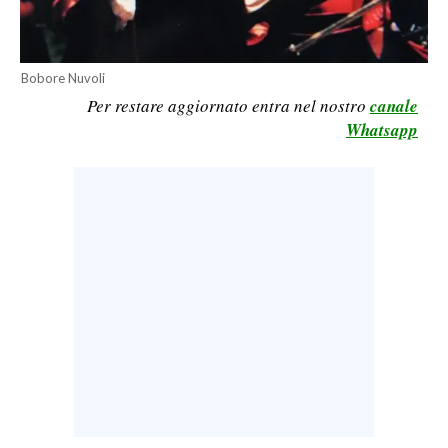
LAVORO
BANDI
Bobore Nuvoli
Per restare aggiornato entra nel nostro
canale
SPORT IN SARDEGNA
Whatsapp
SPORT
RISULTATI E CLASSIFICHE
CALCIO
CALCIO REGIONALE
BASKET
VOLLEY
MOTORI
TENNIS
ALTRI SPORT
CULTURA