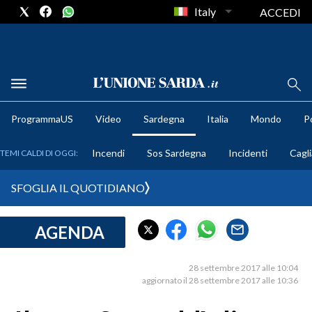
Italy
ACCEDI
METEO
ProgrammaUS
Video
Sardegna
Italia
Mondo
Po
COMUNI AL VOTO
Incendi
Sos Sardegna
Incidenti
Cagli
TEMI CALDI DI OGGI:
VIDEO
SFOGLIA IL QUOTIDIANO
FOTO
AGENDA
CRONACA SARDEGNA
CAGLIARI
28 settembre 2017 alle 10:04
PROVINCIA DI CAGLIARI
aggiornato il 28 settembre 2017 alle 10:36
SULCIS IGLESIENTE