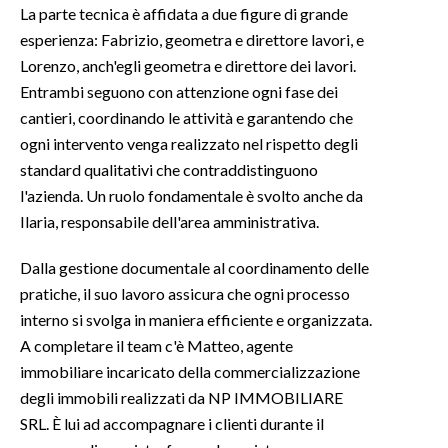
La parte tecnica è affidata a due figure di grande
esperienza: Fabrizio, geometra e direttore lavori, e
INFO AZIENDE
Lorenzo, anch'egli geometra e direttore dei lavori.
ABBONATI
Entrambi seguono con attenzione ogni fase dei
ANNUNCI
cantieri, coordinando le attività e garantendo che
NECROLOGI
ogni intervento venga realizzato nel rispetto degli
PUBBLICITÀ
standard qualitativi che contraddistinguono
l'azienda. Un ruolo fondamentale è svolto anche da
SPIAGGE
Ilaria, responsabile dell'area amministrativa.
STORE
Dalla gestione documentale al coordinamento delle
pratiche, il suo lavoro assicura che ogni processo
interno si svolga in maniera efficiente e organizzata.
A completare il team c'è Matteo, agente
immobiliare incaricato della commercializzazione
degli immobili realizzati da NP IMMOBILIARE
SRL. È lui ad accompagnare i clienti durante il