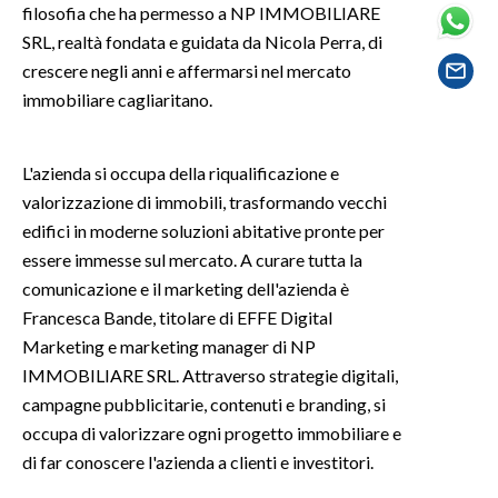
filosofia che ha permesso a NP IMMOBILIARE
SRL, realtà fondata e guidata da Nicola Perra, di
SPETTACOLI
crescere negli anni e affermarsi nel mercato
immobiliare cagliaritano.
GOSSIP
SALUTE
L'azienda si occupa della riqualificazione e
valorizzazione di immobili, trasformando vecchi
SARDEGNA TURISMO
edifici in moderne soluzioni abitative pronte per
essere immesse sul mercato. A curare tutta la
SARDI NEL MONDO
comunicazione e il marketing dell'azienda è
NOTIZIE
Francesca Bande, titolare di EFFE Digital
EVENTI
Marketing e marketing manager di NP
IMMOBILIARE SRL. Attraverso strategie digitali,
#CARAUNIONE
campagne pubblicitarie, contenuti e branding, si
occupa di valorizzare ogni progetto immobiliare e
3 MINUTI CON
di far conoscere l'azienda a clienti e investitori.
INSULARITÀ