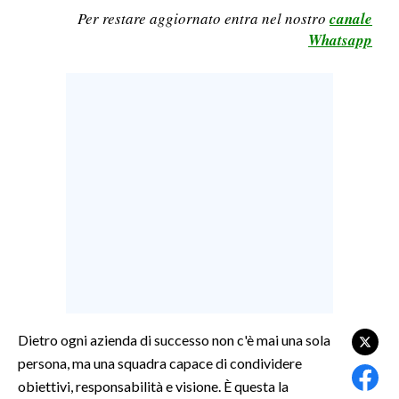
Per restare aggiornato entra nel nostro
canale
LAVORO
Whatsapp
BANDI
SPORT IN SARDEGNA
SPORT
RISULTATI E CLASSIFICHE
CALCIO
CALCIO REGIONALE
BASKET
VOLLEY
MOTORI
TENNIS
Dietro ogni azienda di successo non c'è mai una sola
ALTRI SPORT
persona, ma una squadra capace di condividere
obiettivi, responsabilità e visione. È questa la
CULTURA