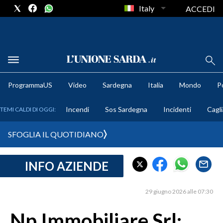
Italy
ACCEDI
METEO
ProgrammaUS
Video
Sardegna
Italia
Mondo
Po
COMUNI AL VOTO
Incendi
Sos Sardegna
Incidenti
Cagli
TEMI CALDI DI OGGI:
VIDEO
SFOGLIA IL QUOTIDIANO
FOTO
INFO AZIENDE
CRONACA SARDEGNA
CAGLIARI
29 giugno 2026 alle 07:30
PROVINCIA DI CAGLIARI
SULCIS IGLESIENTE
Np Immobiliare Srl: