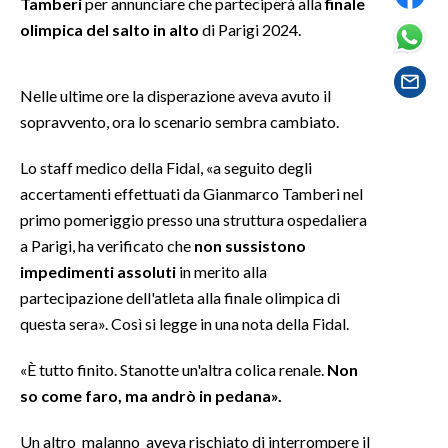
Tamberi
per annunciare che parteciperà alla
finale
olimpica del salto in alto
di Parigi 2024.
SPETTACOLI
GOSSIP
Nelle ultime ore la disperazione aveva avuto il
sopravvento, ora lo scenario sembra cambiato.
SALUTE
Lo staff medico della Fidal, «a seguito degli
SARDEGNA TURISMO
accertamenti effettuati da Gianmarco Tamberi nel
primo pomeriggio presso una struttura ospedaliera
SARDI NEL MONDO
a Parigi, ha verificato che
non sussistono
NOTIZIE
impedimenti assoluti
in merito alla
partecipazione dell'atleta alla finale olimpica di
EVENTI
questa sera». Così si legge in una nota della Fidal.
#CARAUNIONE
«È tutto finito. Stanotte un'altra colica renale.
Non
3 MINUTI CON
so come faro, ma andrò in pedana».
Un altro malanno aveva rischiato di interrompere il
INSULARITÀ