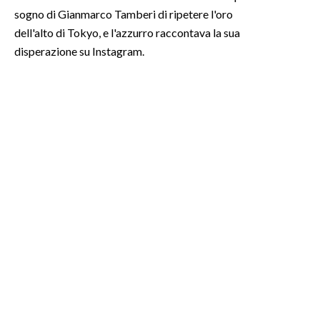
sogno di Gianmarco Tamberi di ripetere l'oro
INFO AZIENDE
dell'alto di Tokyo, e l'azzurro raccontava la sua
disperazione su Instagram.
ABBONATI
ANNUNCI
NECROLOGI
PUBBLICITÀ
SPIAGGE
STORE