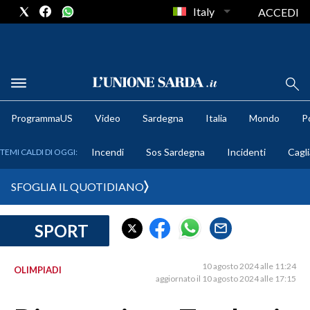
Italy
ACCEDI
METEO
ProgrammaUS
Video
Sardegna
Italia
Mondo
Po
COMUNI AL VOTO
Incendi
Sos Sardegna
Incidenti
Cagli
TEMI CALDI DI OGGI:
VIDEO
SFOGLIA IL QUOTIDIANO
FOTO
SPORT
CRONACA SARDEGNA
CAGLIARI
10 agosto 2024 alle 11:24
OLIMPIADI
PROVINCIA DI CAGLIARI
aggiornato il 10 agosto 2024 alle 17:15
SULCIS IGLESIENTE