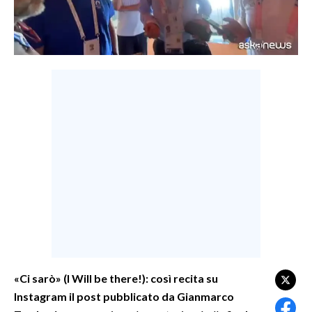
LAVORO
BANDI
SPORT IN SARDEGNA
SPORT
RISULTATI E CLASSIFICHE
CALCIO
CALCIO REGIONALE
BASKET
VOLLEY
MOTORI
TENNIS
ALTRI SPORT
«Ci sarò» (I Will be there!): così recita su
Instagram il post pubblicato da Gianmarco
CULTURA