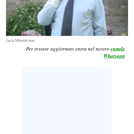
LAVORO
BANDI
SPORT IN SARDEGNA
Luca Silvestrone
SPORT
Per restare aggiornato entra nel nostro
canale
Whatsapp
RISULTATI E CLASSIFICHE
CALCIO
CALCIO REGIONALE
BASKET
VOLLEY
MOTORI
TENNIS
ALTRI SPORT
CULTURA