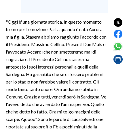
SPETTACOLI
"Oggi è' una giornata storica. In questo momento
GOSSIP
tremo per l'emozione Pari a quando è nata Aurora,
mia figlia. Stasera abbiamo raggiunto l'accordo con
SALUTE
il Presidente Massimo Cellino. Presenti Dan Mais e
l'avvocato Accardi che non smetteremo mai di
SARDEGNA TURISMO
ringraziare. Il Presidente Cellino stasera ha
anteposto i suoi interessi personali a quelli della
SARDI NEL MONDO
Sardegna. Ha garantito che se ci fossero problemi
NOTIZIE
per lo stadio non farebbe valere il contratto. Gli
EVENTI
rende tanto tanto onore. Ora andiamo subito in
Comune. Grazie a tutti, venerdì sarò in Sardegna. Ve
#CARAUNIONE
l'avevo detto che avrei dato l'anima per voi. Quello
che ho detto ho fatto. Ora mi tolgo macigni delle
3 MINUTI CON
scarpe. Ajoooo". Sono le parole di Luca Silvestrone
riportate sul suo profilo Fb a pochi minuti dalla
INSULARITÀ