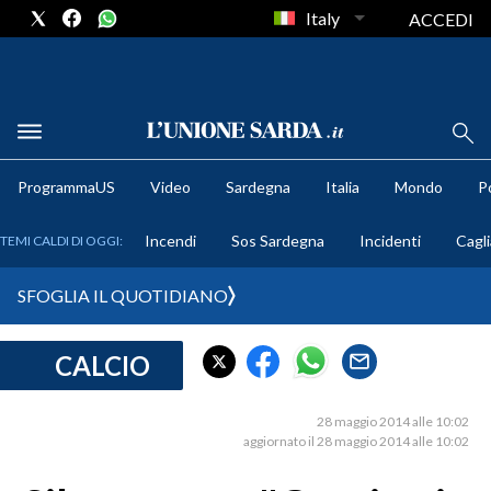
Italy
ACCEDI
METEO
ProgrammaUS
Video
Sardegna
Italia
Mondo
Po
COMUNI AL VOTO
Incendi
Sos Sardegna
Incidenti
Cagli
TEMI CALDI DI OGGI:
VIDEO
SFOGLIA IL QUOTIDIANO
FOTO
CALCIO
CRONACA SARDEGNA
CAGLIARI
28 maggio 2014 alle 10:02
PROVINCIA DI CAGLIARI
aggiornato il 28 maggio 2014 alle 10:02
SULCIS IGLESIENTE