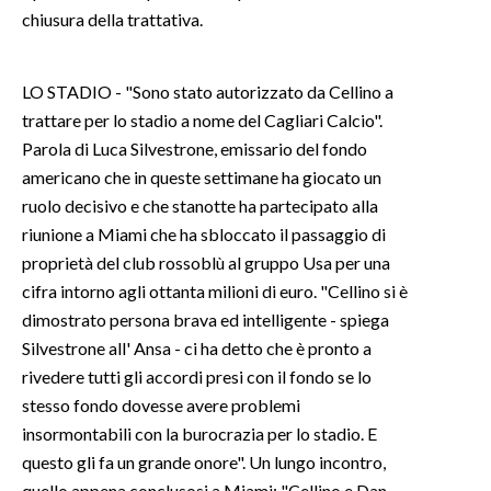
chiusura della trattativa.
INFO AZIENDE
ABBONATI
LO STADIO - "Sono stato autorizzato da Cellino a
ANNUNCI
trattare per lo stadio a nome del Cagliari Calcio".
Parola di Luca Silvestrone, emissario del fondo
NECROLOGI
americano che in queste settimane ha giocato un
PUBBLICITÀ
ruolo decisivo e che stanotte ha partecipato alla
SPIAGGE
riunione a Miami che ha sbloccato il passaggio di
STORE
proprietà del club rossoblù al gruppo Usa per una
cifra intorno agli ottanta milioni di euro. "Cellino si è
dimostrato persona brava ed intelligente - spiega
Silvestrone all' Ansa - ci ha detto che è pronto a
rivedere tutti gli accordi presi con il fondo se lo
stesso fondo dovesse avere problemi
insormontabili con la burocrazia per lo stadio. E
questo gli fa un grande onore". Un lungo incontro,
quello appena conclusosi a Miami: "Cellino e Dan