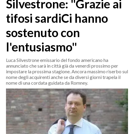
Silvestrone: "Grazie ai
MEDIO CAMPIDANO
ORISTANO E PROVINCIA
tifosi sardiCi hanno
SASSARI E PROVINCIA
sostenuto con
GALLURA
NUORO E PROVINCIA
l'entusiasmo"
OGLIASTRA
AGENDA
Luca Silvestrone emissario del fondo americano ha
annunciato che sarà in città già da venerdì prossimo per
CRONACA
impostare la prossima stagione. Ancora massimo riserbo sul
nome degli acquirenti anche se da diversi giorni trapela il
ITALIA
nome di una cordata guidata da Romney.
MONDO
POLITICA
ECONOMIA
SERVIZI ALLE IMPRESE