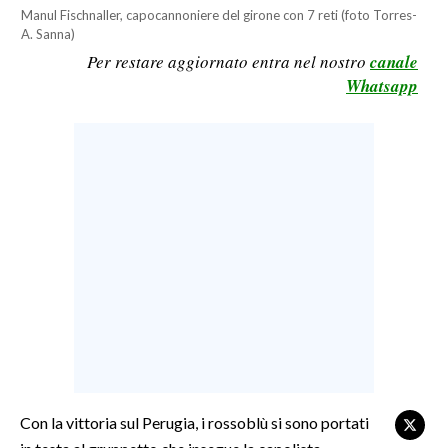
Manul Fischnaller, capocannoniere del girone con 7 reti (foto Torres-
LAVORO
A. Sanna)
BANDI
Per restare aggiornato entra nel nostro
canale
Whatsapp
SPORT IN SARDEGNA
SPORT
RISULTATI E CLASSIFICHE
CALCIO
CALCIO REGIONALE
BASKET
VOLLEY
MOTORI
TENNIS
ALTRI SPORT
Con la vittoria sul Perugia, i rossoblù si sono portati
CULTURA