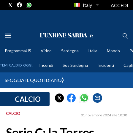
Italy
ACCEDI
METEO
ProgrammaUS
Video
Sardegna
Italia
Mondo
Po
COMUNI AL VOTO
Incendi
Sos Sardegna
Incidenti
Cagli
TEMI CALDI DI OGGI:
VIDEO
SFOGLIA IL QUOTIDIANO
FOTO
CALCIO
CRONACA SARDEGNA
CAGLIARI
CALCIO
01 novembre 2024 alle 10:38
PROVINCIA DI CAGLIARI
SULCIS IGLESIENTE
Serie C: la Torres