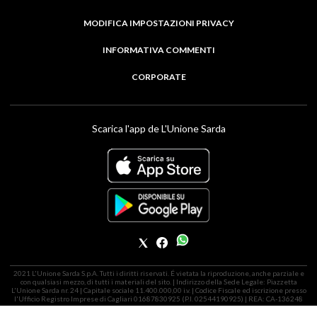
MODIFICA IMPOSTAZIONI PRIVACY
INFORMATIVA COMMENTI
CORPORATE
Scarica l'app de L'Unione Sarda
2021 L'Unione Sarda S.p.A. Tutti i diritti riservati. É vietata la riproduzione, anche parziale e
con qualsiasi mezzo, di tutti i materiali del sito. | Indirizzo della Sede Legale: Piazzetta
L'Unione Sarda nr. 24 | Capitale sociale 11.400.000,00 i.v. | Codice Fiscale ed iscrizione presso
l'Ufficio Registro Imprese di Cagliari 01687830925 (P.I. 02544190925) | REA: CA-136248