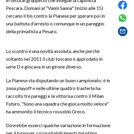
in testa al gruppetto che insegue la capolista
Pescara. Domani al "Vanni Sanna" (inizio alle 15)
SPETTACOLI
cercano il bis contro la Pianese per sperare poi in
una battuta d'arresto o comunque in un pareggio
GOSSIP
della primatista a Pesaro.
SALUTE
Lo scontro è una novità assoluta, anche perché
SARDEGNA TURISMO
soltanto nel 2011 il club toscano è approdato in
serie D e giocava in un girone diverso.
SARDI NEL MONDO
La Pianese sta disputando un buon campionato: è in
NOTIZIE
zona playoff e nelle ultime quattro trasferte ha
EVENTI
raccolto tre pareggi e la vittorisa contro il Milan
Futuro. "Sono una squadra che gioca molto veloce"
#CARAUNIONE
ha ammonito il tecnico rossoblù Greco.
3 MINUTI CON
Dovrebbe esserci qualche variazione in formazione
INSULARITÀ
per il turnover, coi probabili innesti dal ptimo