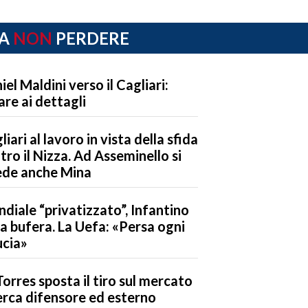
A
NON
PERDERE
iel Maldini verso il Cagliari:
are ai dettagli
liari al lavoro in vista della sfida
tro il Nizza. Ad Asseminello si
ede anche Mina
diale “privatizzato”, Infantino
la bufera. La Uefa: «Persa ogni
ucia»
Torres sposta il tiro sul mercato
erca difensore ed esterno