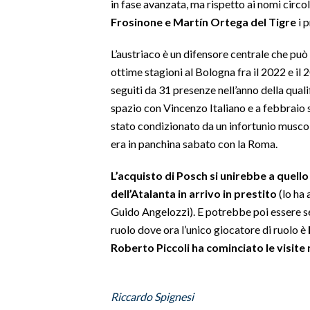
in fase avanzata, ma rispetto ai nomi circol
Frosinone e Martín Ortega del Tigre
i p
SPETTACOLI
L’austriaco è un difensore centrale che può
GOSSIP
ottime stagioni al Bologna fra il 2022 e il
seguiti da 31 presenze nell’anno della qua
SALUTE
spazio con Vincenzo Italiano e a febbraio si
stato condizionato da un infortunio muscola
SARDEGNA TURISMO
era in panchina sabato con la Roma.
SARDI NEL MONDO
L’acquisto di Posch si unirebbe a quello
NOTIZIE
dell’Atalanta in arrivo in prestito
(lo ha 
EVENTI
Guido Angelozzi). E potrebbe poi essere seg
ruolo dove ora l’unico giocatore di ruolo è
#CARAUNIONE
Roberto Piccoli ha cominciato le visite
3 MINUTI CON
Riccardo Spignesi
INSULARITÀ