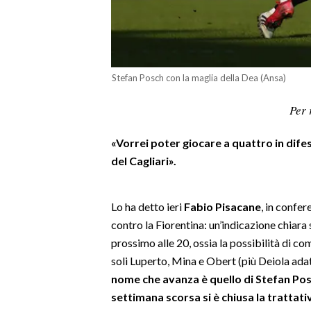
LAVORO
BANDI
SPORT IN SARDEGNA
Stefan Posch con la maglia della Dea (Ansa)
SPORT
Per 
RISULTATI E CLASSIFICHE
«Vorrei poter giocare a quattro in difesa
CALCIO
del Cagliari».
CALCIO REGIONALE
BASKET
Lo ha detto ieri
Fabio Pisacane
, in confe
VOLLEY
contro la Fiorentina: un’indicazione chiara 
MOTORI
prossimo alle 20, ossia la possibilità di co
TENNIS
soli Luperto, Mina e Obert (più Deiola adat
ALTRI SPORT
nome che avanza è quello di Stefan Posc
settimana scorsa si è chiusa la trattat
CULTURA