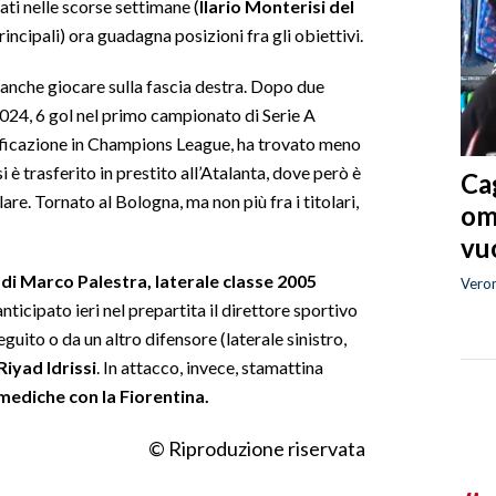
ati nelle scorse settimane (
Ilario Monterisi del
rincipali) ora guadagna posizioni fra gli obiettivi.
 anche giocare sulla fascia destra. Dopo due
 2024, 6 gol nel primo campionato di Serie A
lificazione in Champions League, ha trovato meno
 è trasferito in prestito all’Atalanta, dove però è
Cag
re. Tornato al Bologna, ma non più fra i titolari,
om
vuo
 di Marco Palestra, laterale classe 2005
Vero
anticipato ieri nel prepartita il direttore sportivo
uito o da un altro difensore (laterale sinistro,
Riyad Idrissi
. In attacco, invece, stamattina
 mediche con la Fiorentina.
© Riproduzione riservata