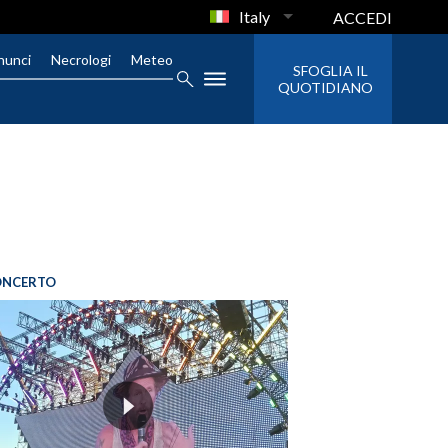
Italy
ACCEDI
nunci
Necrologi
Meteo
SFOGLIA IL
QUOTIDIANO
ONCERTO