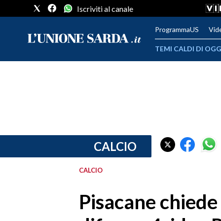
Iscriviti al canale
ProgrammaUS
Vid
TEMI CALDI DI OGG
METEO
COMUNI AL VOTO
VIDEO
FOTO
CALCIO
CRONACA SARDEGNA
CALCIO
CAGLIARI
Pisacane chiede 
PROVINCIA DI CAGLIARI
SULCIS IGLESIENTE