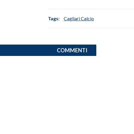
INFO AZIENDE
Tags:
Cagliari Calcio
ABBONATI
ANNUNCI
NECROLOGI
COMMENTI
PUBBLICITÀ
SPIAGGE
STORE