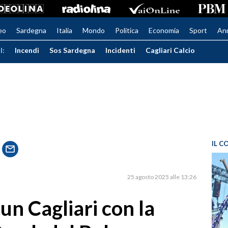
eo
Sardegna
Italia
Mondo
Politica
Economia
Sport
An
I:
Incendi
Sos Sardegna
Incidenti
Cagliari Calcio
IL C
25 agosto 2025 alle 13:26
un Cagliari con la