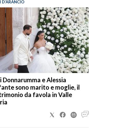
I D’ARANCIO
i Donnarumma e Alessia
fante sono marito e moglie, il
rimonio da favola in Valle
ria