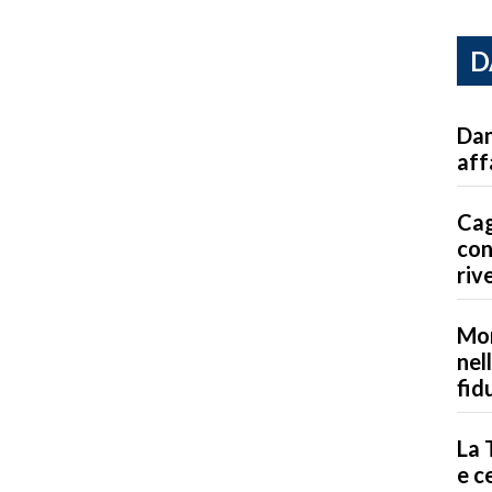
D
Dan
aff
Cag
con
riv
Mon
nel
fid
La 
e c