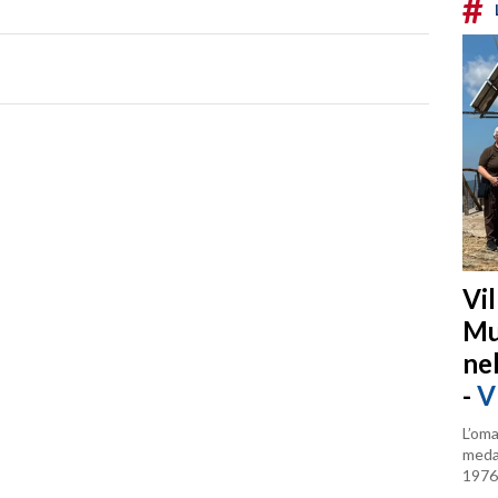
#
Vi
Mu
ne
-
V
L’oma
medag
1976