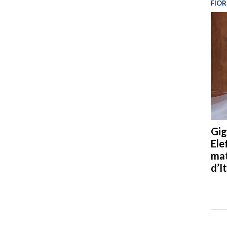
FIOR
Gig
Ele
mat
d’It