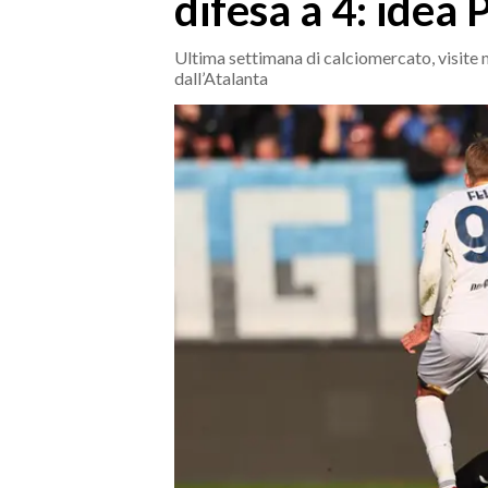
difesa a 4: idea
MEDIO CAMPIDANO
ORISTANO E PROVINCIA
Ultima settimana di calciomercato, visite m
SASSARI E PROVINCIA
dall’Atalanta
GALLURA
NUORO E PROVINCIA
OGLIASTRA
AGENDA
CRONACA
ITALIA
MONDO
POLITICA
ECONOMIA
SERVIZI ALLE IMPRESE