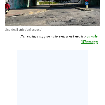
LAVORO
BANDI
SPORT IN SARDEGNA
Uno degli striscioni esposti
Per restare aggiornato entra nel nostro
canale
SPORT
Whatsapp
RISULTATI E CLASSIFICHE
CALCIO
CALCIO REGIONALE
BASKET
VOLLEY
MOTORI
TENNIS
ALTRI SPORT
CULTURA