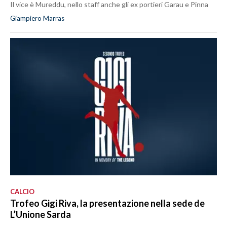
Il vice è Mureddu, nello staff anche gli ex portieri Garau e Pinna
Giampiero Marras
CALCIO
Trofeo Gigi Riva, la presentazione nella sede de
L’Unione Sarda