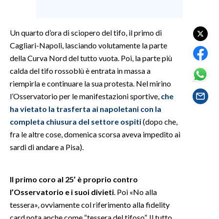
SPETTACOLI
Un quarto d’ora di sciopero del tifo, il primo di
Cagliari-Napoli, lasciando volutamente la parte
GOSSIP
della Curva Nord del tutto vuota. Poi, la parte più
SALUTE
calda del tifo rossoblù è entrata in massa a
riempirla e continuare la sua protesta. Nel mirino
SARDEGNA TURISMO
l’Osservatorio per le manifestazioni sportive,
che
ha vietato la trasferta ai napoletani con la
SARDI NEL MONDO
completa chiusura del settore ospiti
(dopo che,
NOTIZIE
fra le altre cose, domenica scorsa aveva impedito ai
EVENTI
sardi di andare a Pisa).
#CARAUNIONE
Il primo coro al 25’ è proprio contro
l’Osservatorio e i suoi divieti
. Poi «No alla
3 MINUTI CON
tessera», ovviamente col riferimento alla fidelity
INSULARITÀ
card nota anche come “tessera del tifoso”. Il tutto