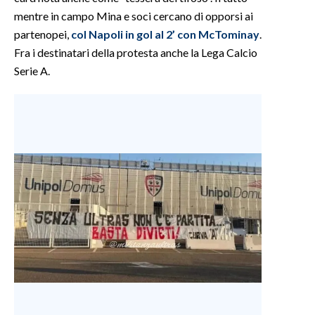
mentre in campo Mina e soci cercano di opporsi ai
INFO AZIENDE
partenopei,
col Napoli in gol al 2’ con McTominay
.
Fra i destinatari della protesta anche la Lega Calcio
ABBONATI
Serie A.
ANNUNCI
NECROLOGI
PUBBLICITÀ
SPIAGGE
STORE