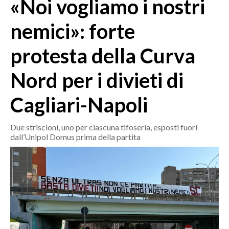
«Noi vogliamo i nostri
MEDIO CAMPIDANO
ORISTANO E PROVINCIA
nemici»: forte
SASSARI E PROVINCIA
protesta della Curva
GALLURA
NUORO E PROVINCIA
Nord per i divieti di
OGLIASTRA
AGENDA
Cagliari-Napoli
CRONACA
Due striscioni, uno per ciascuna tifoseria, esposti fuori
dall’Unipol Domus prima della partita
ITALIA
MONDO
POLITICA
ECONOMIA
SERVIZI ALLE IMPRESE