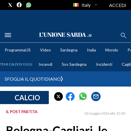
Italy
ACCEDI
METEO
ProgrammaUS
Video
Sardegna
Italia
Mondo
Po
COMUNI AL VOTO
Incendi
Sos Sardegna
Incidenti
Cagli
TEMI CALDI DI OGGI:
VIDEO
SFOGLIA IL QUOTIDIANO
FOTO
CALCIO
CRONACA SARDEGNA
CAGLIARI
IL POST PARTITA
03 maggio 2026 alle 15:00
PROVINCIA DI CAGLIARI
SULCIS IGLESIENTE
Bologna-Cagliari, le