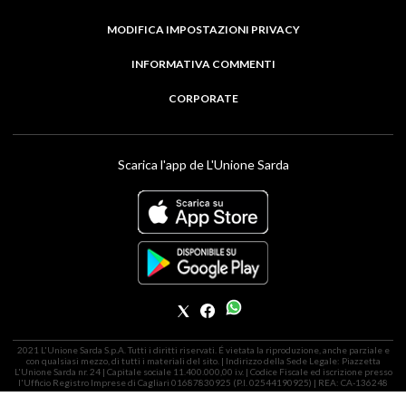
MODIFICA IMPOSTAZIONI PRIVACY
INFORMATIVA COMMENTI
CORPORATE
Scarica l'app de L'Unione Sarda
2021 L'Unione Sarda S.p.A. Tutti i diritti riservati. É vietata la riproduzione, anche parziale e
con qualsiasi mezzo, di tutti i materiali del sito. | Indirizzo della Sede Legale: Piazzetta
L'Unione Sarda nr. 24 | Capitale sociale 11.400.000,00 i.v. | Codice Fiscale ed iscrizione presso
l'Ufficio Registro Imprese di Cagliari 01687830925 (P.I. 02544190925) | REA: CA-136248