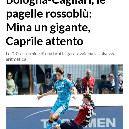
MEDIO CAMPIDANO
pagelle rossoblù:
ORISTANO E PROVINCIA
SASSARI E PROVINCIA
Mina un gigante,
GALLURA
Caprile attento
NUORO E PROVINCIA
OGLIASTRA
Lo 0-0, al termine di una brutta gara, avvicina la salvezza
AGENDA
aritmetica
CRONACA
ITALIA
MONDO
POLITICA
ECONOMIA
SERVIZI ALLE IMPRESE