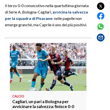
Il terzo 0-0 consecutivo nella quartultima giornata
SPETTACOLI
di Serie A, Bologna-Cagliari,
avvicina la salvezza
per la squadra di Pisacane
: nelle pagelle non
GOSSIP
emerge granché, ma Caprile è uno dei più positivi.
SALUTE
SARDEGNA TURISMO
SARDI NEL MONDO
NOTIZIE
EVENTI
#CARAUNIONE
CALCIO
3 MINUTI CON
Cagliari, un pari a Bologna per
avvicinare la salvezza: finisce 0-0
INSULARITÀ