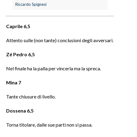
Riccardo Spignesi
INFO AZIENDE
ABBONATI
Caprile 6,5
ANNUNCI
Attento sulle (non tante) conclusioni degli avversari.
NECROLOGI
PUBBLICITÀ
Zé Pedro 6,5
SPIAGGE
Nel finale ha la palla per vincerla ma la spreca.
STORE
Mina 7
Tante chiusure di livello.
Dossena 6,5
Torna titolare, dalle sue parti non si passa.