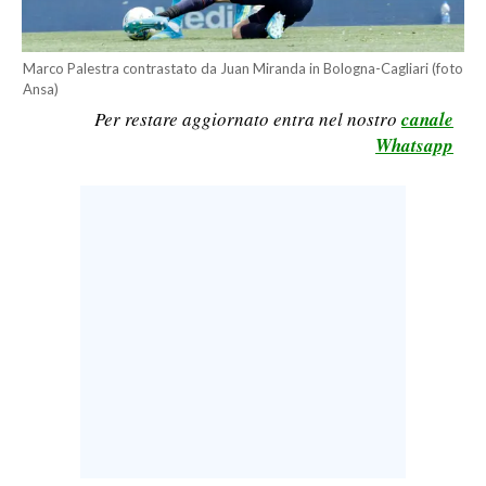
LAVORO
BANDI
Marco Palestra contrastato da Juan Miranda in Bologna-Cagliari (foto
Ansa)
SPORT IN SARDEGNA
Per restare aggiornato entra nel nostro
canale
Whatsapp
SPORT
RISULTATI E CLASSIFICHE
CALCIO
CALCIO REGIONALE
BASKET
VOLLEY
MOTORI
TENNIS
ALTRI SPORT
CULTURA