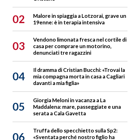
02
Malore in spiaggia a Lotzorai, grave un
19enne: è in terapia intensiva
Vendono limonata fresca nel cortile di
03
casa per comprare un motorino,
denunciati tre ragazzini
Il dramma di Cristian Bucchi: «Trovai la
04
mia compagna morta in casa a Cagliari
davanti a mia figlia»
Giorgia Meloni in vacanza a La
05
Maddalena: mare, passeggiate e una
serata a Cala Gavetta
Truffa dello specchietto sulla Sp2:
06
«Sventata perché nostro figlio ha