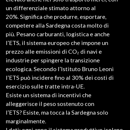
un differenziale stimato attorno al
SPETTACOLI
20%. Significa che produrre, esportare,
competere alla Sardegna costa molto di
GOSSIP
più. Pesano carburanti, logistica e anche
SALUTE
l’ETS, il sistema europeo che impone un
prezzo alle emissioni di CO₂ di navi e
SARDEGNA TURISMO
industrie per spingere la transizione
ecologica. Secondo l’Istituto Bruno Leoni
SARDI NEL MONDO
l’ETS può incidere fino al 30% dei costi di
NOTIZIE
esercizio sulle tratte intra-UE.
EVENTI
Esiste un sistema di incentivi che
#CARAUNIONE
alleggerisce il peso sostenuto con
l’ETS? Esiste, ma tocca la Sardegna solo
3 MINUTI CON
marginalmente.
INSULARITÀ
I dati: ogni anno il sistema produttivo isolano