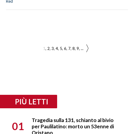
Red
1
2
3
4
5
6
7
8
9
...
PIÙ LETTI
Tragedia sulla 131, schianto al bivio
01
per Paulilatino: morto un 53enne di
Oristano