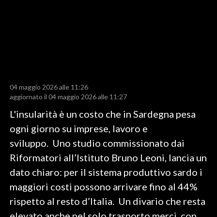
LAVORO
BANDI
SPORT IN SARDEGNA
SPORT
04 maggio 2026 alle 11:26
RISULTATI E CLASSIFICHE
aggiornato il 04 maggio 2026 alle 11:27
CALCIO
L'insularità è un costo che in Sardegna pesa
CALCIO REGIONALE
ogni giorno su imprese, lavoro e
BASKET
sviluppo. Uno studio commissionato dai
VOLLEY
Riformatori all’Istituto Bruno Leoni, lancia un
MOTORI
dato chiaro: per il sistema produttivo sardo i
TENNIS
maggiori costi possono arrivare fino al 44%
ALTRI SPORT
rispetto al resto d’Italia. Un divario che resta
elevato anche nel solo trasporto merci, con
CULTURA