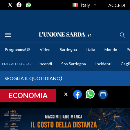
Italy
ACCEDI
METEO
ProgrammaUS
Video
Sardegna
Italia
Mondo
Po
COMUNI AL VOTO
Incendi
Sos Sardegna
Incidenti
Cagli
TEMI CALDI DI OGGI:
VIDEO
SFOGLIA IL QUOTIDIANO
FOTO
ECONOMIA
CRONACA SARDEGNA
CAGLIARI
PROVINCIA DI CAGLIARI
SULCIS IGLESIENTE