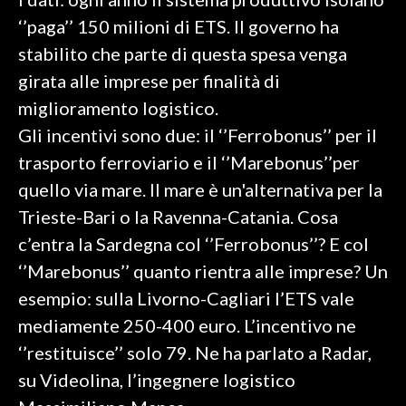
‘’paga’’ 150 milioni di ETS. Il governo ha
INFO AZIENDE
stabilito che parte di questa spesa venga
ABBONATI
girata alle imprese per finalità di
ANNUNCI
miglioramento logistico.
NECROLOGI
Gli incentivi sono due: il ‘’Ferrobonus’’ per il
PUBBLICITÀ
trasporto ferroviario e il ‘’Marebonus’’per
SPIAGGE
quello via mare. Il mare è un'alternativa per la
STORE
Trieste-Bari o la Ravenna-Catania. Cosa
c’entra la Sardegna col ‘’Ferrobonus’’? E col
‘’Marebonus’’ quanto rientra alle imprese? Un
esempio: sulla Livorno-Cagliari l’ETS vale
mediamente 250-400 euro. L’incentivo ne
‘’restituisce’’ solo 79. Ne ha parlato a Radar,
su Videolina, l’ingegnere logistico