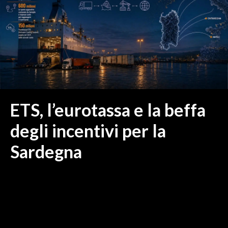
MEDIO CAMPIDANO
ORISTANO E PROVINCIA
SASSARI E PROVINCIA
GALLURA
NUORO E PROVINCIA
OGLIASTRA
AGENDA
ETS, l’eurotassa e la beffa
CRONACA
degli incentivi per la
ITALIA
Sardegna
MONDO
POLITICA
ECONOMIA
SERVIZI ALLE IMPRESE