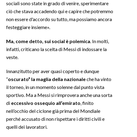
sociali sono state in grado di venire, sperimentare
ciò che stava accadendo qui e capire che potremmo
INFO AZIENDE
non essere d'accordo su tutto, ma possiamo ancora
ABBONATI
festeggiare insieme».
ANNUNCI
Ma, come detto, sui social è polemica
. In molti,
NECROLOGI
infatti, criticano la scelta di Messi di indossare la
PUBBLICITÀ
veste.
SPIAGGE
STORE
Innanzitutto per aver quasi coperto e dunque
“
oscurato” la maglia della nazionale
che ha vinto
il torneo, in un momento solenne dal punto vista
sportivo. Ma a Messi si rimprovera anche una sorta
di
eccessivo ossequio all’emirato
, finito
nell’occhio del ciclone già prima del Mondiale
perché accusato di non rispettare i diritti civili e
quelli dei lavoratori.