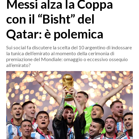
Messi alza la Coppa
MEDIO CAMPIDANO
ORISTANO E PROVINCIA
con il “Bisht” del
SASSARI E PROVINCIA
Qatar: è polemica
GALLURA
NUORO E PROVINCIA
Sui social fa discutere la scelta del 10 argentino di indossare
OGLIASTRA
la tunica dell’emirato al momento della cerimonia di
AGENDA
premiazione del Mondiale: omaggio o eccessivo ossequio
all’emirato?
CRONACA
ITALIA
MONDO
POLITICA
ECONOMIA
SERVIZI ALLE IMPRESE