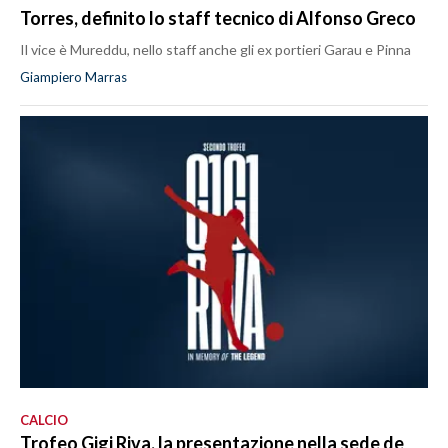
Torres, definito lo staff tecnico di Alfonso Greco
Il vice è Mureddu, nello staff anche gli ex portieri Garau e Pinna
Giampiero Marras
CALCIO
Trofeo Gigi Riva, la presentazione nella sede de