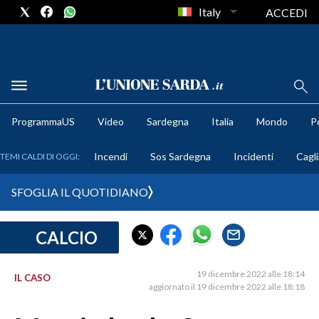
Italy
ACCEDI
METEO
ProgrammaUS
Video
Sardegna
Italia
Mondo
Po
COMUNI AL VOTO
Incendi
Sos Sardegna
Incidenti
Cagli
TEMI CALDI DI OGGI:
VIDEO
SFOGLIA IL QUOTIDIANO
FOTO
CALCIO
CRONACA SARDEGNA
CAGLIARI
19 dicembre 2022 alle 18:14
IL CASO
PROVINCIA DI CAGLIARI
aggiornato il 19 dicembre 2022 alle 18:18
SULCIS IGLESIENTE