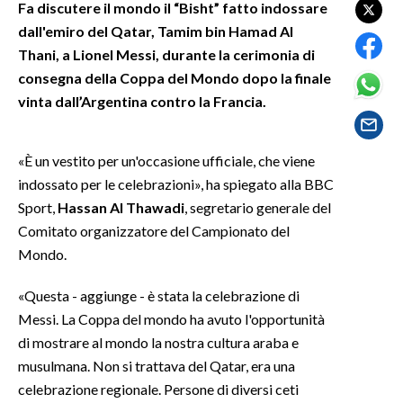
Fa discutere il mondo il “Bisht” fatto indossare
dall'emiro del Qatar, Tamim bin Hamad Al
SPETTACOLI
Thani, a Lionel Messi, durante la cerimonia di
consegna della Coppa del Mondo dopo la finale
GOSSIP
vinta dall’Argentina contro la Francia.
SALUTE
«È un vestito per un'occasione ufficiale, che viene
SARDEGNA TURISMO
indossato per le celebrazioni», ha spiegato alla BBC
Sport,
Hassan Al Thawadi
, segretario generale del
SARDI NEL MONDO
Comitato organizzatore del Campionato del
NOTIZIE
Mondo.
EVENTI
«Questa - aggiunge - è stata la celebrazione di
#CARAUNIONE
Messi. La Coppa del mondo ha avuto l'opportunità
di mostrare al mondo la nostra cultura araba e
3 MINUTI CON
musulmana. Non si trattava del Qatar, era una
celebrazione regionale. Persone di diversi ceti
INSULARITÀ