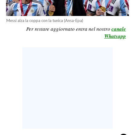
LAVORO
BANDI
Messi alza la coppa con la tunica (Ansa-Epa)
Per restare aggiornato entra nel nostro
canale
SPORT IN SARDEGNA
Whatsapp
SPORT
RISULTATI E CLASSIFICHE
CALCIO
CALCIO REGIONALE
BASKET
VOLLEY
MOTORI
TENNIS
ALTRI SPORT
CULTURA