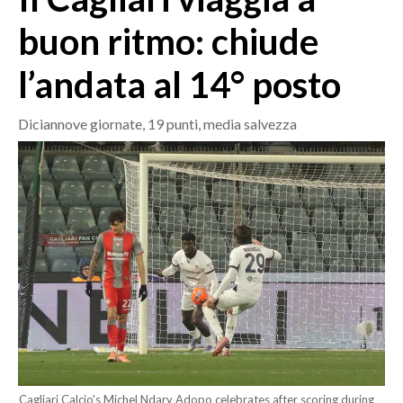
MEDIO CAMPIDANO
buon ritmo: chiude
ORISTANO E PROVINCIA
SASSARI E PROVINCIA
l’andata al 14° posto
GALLURA
NUORO E PROVINCIA
Diciannove giornate, 19 punti, media salvezza
OGLIASTRA
AGENDA
CRONACA
ITALIA
MONDO
POLITICA
ECONOMIA
SERVIZI ALLE IMPRESE
Cagliari Calcio's Michel Ndary Adopo celebrates after scoring during