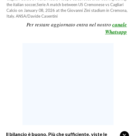
the italian soccer,Serie A match between US Cremonese vs Cagliari
LAVORO
Calcio on January 08, 2026 at the Giovanni Zini stadium in Cremona,
Italy. ANSA/Davide Casentini
BANDI
Per restare aggiornato entra nel nostro
canale
Whatsapp
SPORT IN SARDEGNA
SPORT
RISULTATI E CLASSIFICHE
CALCIO
CALCIO REGIONALE
BASKET
VOLLEY
MOTORI
TENNIS
ALTRI SPORT
Il bilancio è buono. Più che sufficiente, viste le
CULTURA