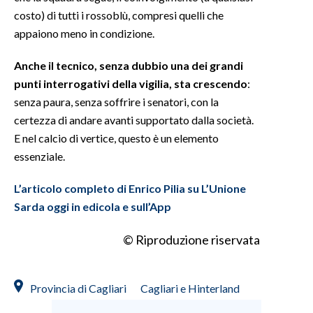
costo) di tutti i rossoblù, compresi quelli che
INFO AZIENDE
appaiono meno in condizione.
ABBONATI
Anche il tecnico, senza dubbio una dei grandi
ANNUNCI
punti interrogativi della vigilia, sta crescendo
:
NECROLOGI
senza paura, senza soffrire i senatori, con la
PUBBLICITÀ
certezza di andare avanti supportato dalla società.
SPIAGGE
E nel calcio di vertice, questo è un elemento
essenziale.
STORE
L’articolo completo di Enrico Pilia su L’Unione
Sarda oggi in edicola e sull’App
© Riproduzione riservata
Provincia di Cagliari
Cagliari e Hinterland