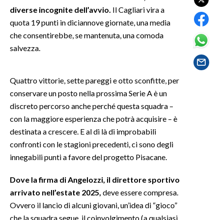
diverse incognite dell’avvio.
Il Cagliari vira a
SPETTACOLI
quota 19 punti in diciannove giornate, una media
che consentirebbe, se mantenuta, una comoda
GOSSIP
salvezza.
SALUTE
Quattro vittorie, sette pareggi e otto sconfitte, per
SARDEGNA TURISMO
conservare un posto nella prossima Serie A è un
discreto percorso anche perché questa squadra –
SARDI NEL MONDO
con la maggiore esperienza che potrà acquisire – è
destinata a crescere. E al di là di improbabili
NOTIZIE
confronti con le stagioni precedenti, ci sono degli
EVENTI
innegabili punti a favore del progetto Pisacane.
#CARAUNIONE
Dove la firma di Angelozzi, il direttore sportivo
arrivato nell’estate 2025,
deve essere compresa.
3 MINUTI CON
Ovvero il lancio di alcuni giovani, un’idea di “gioco”
INSULARITÀ
che la squadra segue, il coinvolgimento (a qualsiasi