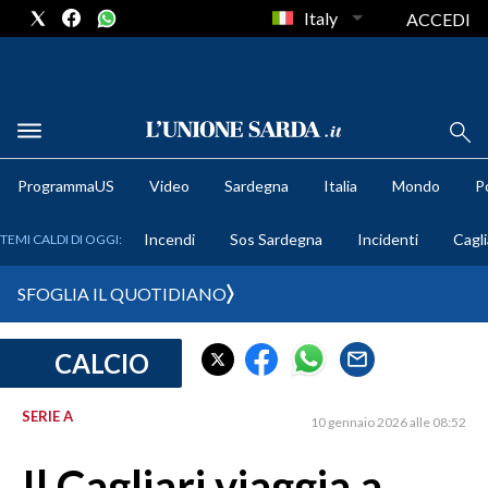
Italy
ACCEDI
METEO
ProgrammaUS
Video
Sardegna
Italia
Mondo
Po
COMUNI AL VOTO
Incendi
Sos Sardegna
Incidenti
Cagli
TEMI CALDI DI OGGI:
VIDEO
SFOGLIA IL QUOTIDIANO
FOTO
CALCIO
CRONACA SARDEGNA
CAGLIARI
SERIE A
10 gennaio 2026 alle 08:52
PROVINCIA DI CAGLIARI
SULCIS IGLESIENTE
Il Cagliari viaggia a